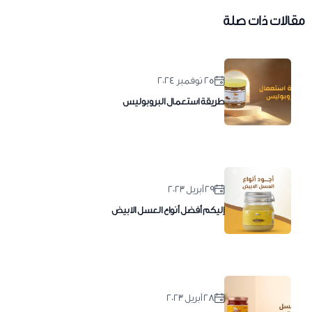
مقالات ذات صلة
٢٥ نوفمبر ٢٠٢٤
طريقة استعمال البروبوليس
٢٩ أبريل ٢٠٢٣
إليكم أفضل أنواع العسل الابيض
٢٨ أبريل ٢٠٢٣