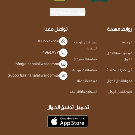
ريال سعودي
روابط مهمة
تواصل معنا
+966507575590
المدونة
متجر إذخر للزيوت
العطرية
0125954777
عن مؤسسة النحل
الجوال
سياسة الإسترجاع
info@alnahalaljwal.com.sa
أين تجدوا منتجاتنا ؟
سياسة الخصوصية
Support@alnahalaljwal.com.sa
مدونة النحل الجوال
مبيعات الجملة
فروع النحل الجوال
الشكاوى والاقتراحات
تحميل تطبيق الجوال