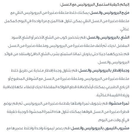
إليكم
كيفية استعمال البروبوليس مع العسل:
مزيج البروبوليس والعسل:
يمكنك خلط ملعقة صغيرة من البروبوليس النقي مع
ملعقة صغيرة من العسل النقي، يمكن تناول هذا المزيج مرة واحدة في اليوم كمكمل
غذائي.
الشاي بالبروبوليس والعسل:
قم بتحضير كوب من الشاي الأخضر أو الشاي الأسود
المفضل لديك، ثم أضف ملعقة صغيرة من البروبوليس وملعقة صغيرة من العسل،
قم بتحريكهما جيدًا حتى يذوبان تمامًا، استمتع بشرب الشاي الدافئ واستفد من فوائد
البروبوليس والعسل.
وجبة إفطار بالبروبوليس والعسل:
قم بتناول وجبة إفطار مغذية عن طريق خلط
ملعقة صغيرة من البروبوليس وملعقة صغيرة من العسل مع الشوفان المطبوخ أو
الزبادي الطبيعي، يمكنك أيضًا إضافة قطع الفواكه المفضلة لديك لإضفاء نكهة إضافية
وزيادة القيمة الغذائية.
تمرة محشوة:
قم بتجويف تمرة واملأها بقطعة صغيرة من البروبوليس، ثم قم بوضع
قطرة صغيرة من العسل فوقها، يمكنك تناول هذه التمرة المحشوة كوجبة خفيفة
في أي وقت من اليوم.
مشروب الليمون بالبروبوليس والعسل:
قم بعصر ليمونة واحدة واخلط عصيرها مع