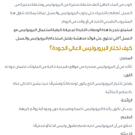
كوب من الماء الدافئ، أضف ملعقة صغيرة من البروبوليس وملعقة صغيرة من
العسل، ثم قم بالتحريك حتى يذوب البروبوليس والعسل تمامًا، يمكنك تناول هذا
المشروب الطبيعي اللذيذ في أي وقت من اليوم.
استمتع بتجربة هذه الوصفات اللذيذة لمعرفة كيفية استعمال البروبوليس مع
العسل؟ التي تحتوي على فوائد مدهشة بفضل استخدام البروبوليس والعسل.
كيف تختار البروبوليس العالى الجودة؟
المصدر:
تأكد من أن البروبوليس مصدره من مواقع طبيعية خالية من الملوثات لضمان جودته.
اللون:
يفضل اختيار البروبوليس الذي يكون لونه داكنًا ومشرقًا، حيث يشير ذلك إلى غناه
بالعناصر الغذائية.
الرائحة:
يجب أن تكون رائحة البروبوليس ناعمة وطبيعية، دون وجود أية روائح كريهة.
الطعم:
تحقق من أن البروبوليس لديه طعم مقبول وليس لاذعًا أو مُحترقًا.
التعبئة: