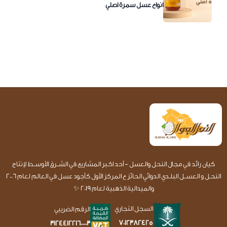
انواع عسل سمرة اصلي
كيان رائد في مجال النحل والعسل - أحد اكـبر المشاريع في الشــرق الأوســط لإنتاج
النحـل و العســل البلـدي الدوائي الحائز ع المركز الأول كأجود عسل في العالم لعام 2006
والميدالية الذهبية لعام 2019 ✨
السجل التجاري
الرقم الضريبي
7012382425
312441221600003