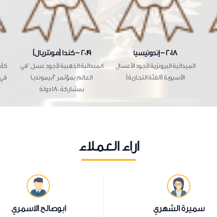
2018 – إندونيسيا
2019 – كندا (مونتريال)
الميدالية البرونزية لأجود الأعسال
الميدالية الذهبية لأجود عسل "في
كأس
الآسيوية (الفئة التجارية)
العالم بمؤتمر "أبيمونديـا
في مؤتم
بمشاركة 180 دولة
آراء العملاء
سميرة الشهري
ابوصالح الاسمري