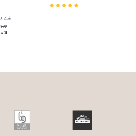
شكرا ل
وجود
التم