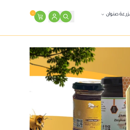
زرعة صنوان
٠