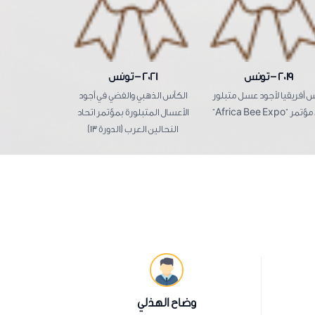
2019 – تونس
2021 – تونس
2022 – لندن
 أفريقيا لأجود عسل متبلور
الكأس الذهبي والفضي في أجود
ر "Africa Bee Expo"
الأعسال المتبلورة بمؤتمر اتحاد
فضية)في مساب
النحالين العرب (الدورة 13)
وضاح الهذلي