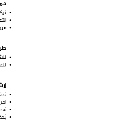
ممي
ترك
انت
مرو
طري
للش
للعن
إرش
يُح
احر
يُف
يُحف