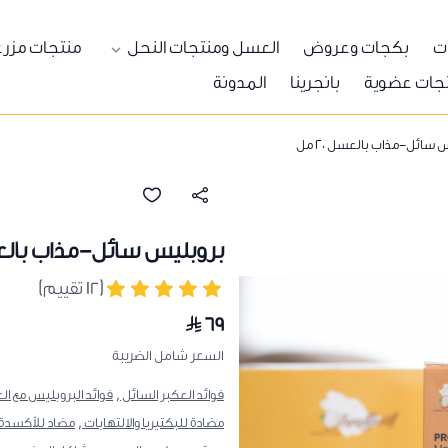
ات
بكجات وعروض
العسل ومنتجات النحل
منتجات مزرع
جات عضوية
بانجرينا
المدونة
 سائل-مذاب بالعسل 20 مل
بروبليس سائل-مذاب بالعسل 
(١٢ تقييم)
٦٩
السعر شامل الضريبة
فوائد العكبر السائل ,
فوائد البروبليس مع ال
مضادة للبكتيريا والالتهابات ,
مضاد للأكسدة 