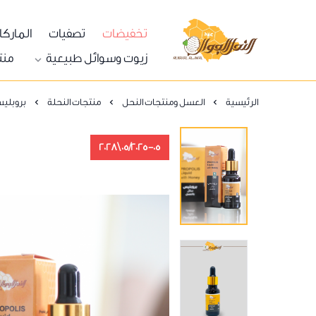
تخفيضات
تصفيات
المارك
النحل الجوال
زيوت وسوائل طبيعية
منت
الرئيسية
العسل ومنتجات النحل
منتجات النحلة
بروبليس
05/2025-05\2028