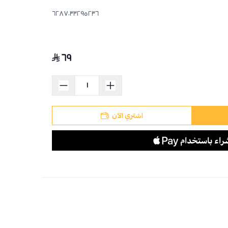
6287033295236
٦٩
اشتري الآن