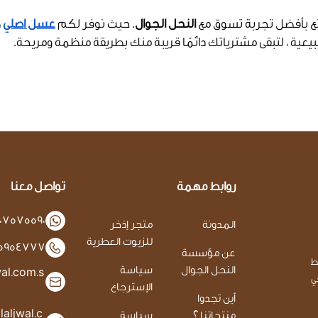
ع بأفضل تجربة تسوق مع
النحل الجوال
. حيث نوفر لكم
عسل اصلي
ط
بيعية ، لتبقى مشترياتك دائمًا قريبة منك بطريقة منظمة ومريحة.
روابط مهمة
تواصل معنا
07575590
المدونة
متجر إذخر
للزيوت العطرية
25954777
عن مؤسسة
ـط
النحل الجوال
سياسة
al.com.s
في
الإسترجاع
أين تجدوا
aljwal.c
منتجاتنا ؟
سياسة