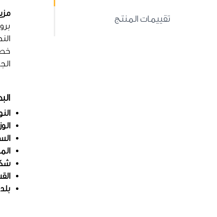
مزي
تقييمات المنتج
برو
الن
خصا
الج
الب
النو
الو
الس
الم
شكل
الق
بلد 