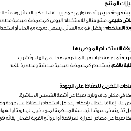
زات المنتج
يبة فريدة:
مزيج رائع ومتوازن يجمع بين نقاء العكبر السائل وفوائد ا
عاش طبيعي:
منتج مثالي للاستخدام اليومي كمضمضة طبيعية مطهرة ت
نة الاستخدام:
بفضل قوامه السائل، يسهل دمجه مع الماء أو استخدا
قة الاستخدام الموصى بها
رب:
تُمزج 5 قطرات من المنتج مع 50 مل من الماء وتُشرب.
اية بالفم:
يُستخدم كمضمضة طبيعية منعشة ومطهرة للفم.
ادات التخزين للحفاظ على الجودة
فظ في مكان جاف وبارد، بعيدًا عن أشعة الشمس المباشرة.
ص على إغلاق الغطاء بإحكام بعد كل استخدام للحفاظ على جودة و
ضل تخزينه في عبوته الزجاجية المحكمة لمنع دخول الرطوبة أو الهواء
ظ بعيدًا عن مصادر الحرارة المرتفعة أو الروائح القوية لضمان بقائه نقياً