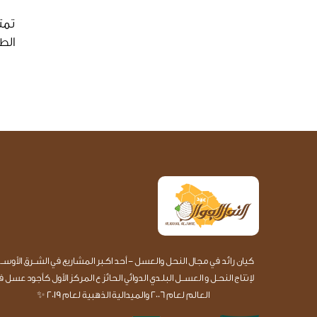
تمت
الط
كيان رائد في مجال النحل والعسل - أحد اكـبر المشاريع في الشــرق الأوسـ
لإنتاج النحـل و العســل البلـدي الدوائي الحائز ع المركز الأول كأجود عسل 
العالم لعام 2006 والميدالية الذهبية لعام 2019 ✨