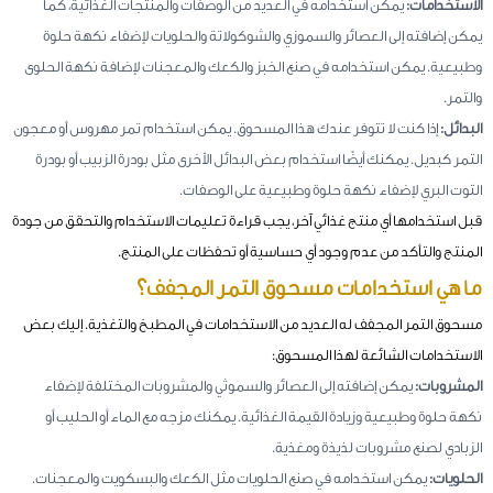
الاستخدامات:
يمكن استخدامه في العديد من الوصفات والمنتجات الغذائية، كما
يمكن إضافته إلى العصائر والسموزي والشوكولاتة والحلويات لإضفاء نكهة حلوة
وطبيعية. يمكن استخدامه في صنع الخبز والكعك والمعجنات لإضافة نكهة الحلوى
والتمر.
البدائل:
إذا كنت لا تتوفر عندك هذا المسحوق. يمكن استخدام تمر مهروس أو معجون
التمر كبديل. يمكنك أيضًا استخدام بعض البدائل الأخرى مثل بودرة الزبيب أو بودرة
التوت البري لإضفاء نكهة حلوة وطبيعية على الوصفات.
قبل استخدامها أي منتج غذائي آخر، يجب قراءة تعليمات الاستخدام والتحقق من جودة
المنتج والتأكد من عدم وجود أي حساسية أو تحفظات على المنتج.
ما هي استخدامات مسحوق التمر المجفف؟
مسحوق التمر المجفف له العديد من الاستخدامات في المطبخ والتغذية. إليك بعض
الاستخدامات الشائعة لهذا المسحوق:
المشروبات:
يمكن إضافته إلى العصائر والسموثي والمشروبات المختلفة لإضفاء
نكهة حلوة وطبيعية وزيادة القيمة الغذائية. يمكنك مزجه مع الماء أو الحليب أو
الزبادي لصنع مشروبات لذيذة ومغذية.
الحلويات:
يمكن استخدامه في صنع الحلويات مثل الكعك والبسكويت والمعجنات.