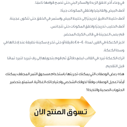
في وعاء آخر، اخفق الزبدة والسكر البني حتى تصبح قوامها ناعمًا.
أضف البيض والفانيليا واخفقي المكونات جيدًا.
أضف خليط الدقيق تدريجيًا إلى خليط البيض واستمر في الخفق حتى تتكون عجينة.
أضف الحليب تدريجيًا واخفق المكونات حتى تتجانس.
قم بصب العجينة في قالب الكيك المحضر.
اخبز الكعكة في الفرن لمدة 40-45 دقيقة أو حتى تخرج سكينة نظيفة عند إدخالها في
وسط الكعكة.
اترك الكعكة تبرد في القالب لبضع دقائق ثم قوم بتحويلها إلى رف تبريد لتبرد تمامًا
قبل التقديم.
هذه بعض الوصفات التي يمكنك تجربتها باستخدام مسحوق التمر المجفف، يمكنك
أيضًا تعديل الوصفات وفقًا لذوقك الشخصي واحتياجاتك الغذائية. استمتع بتحضير
الحلويات الصحية واللذيذة!