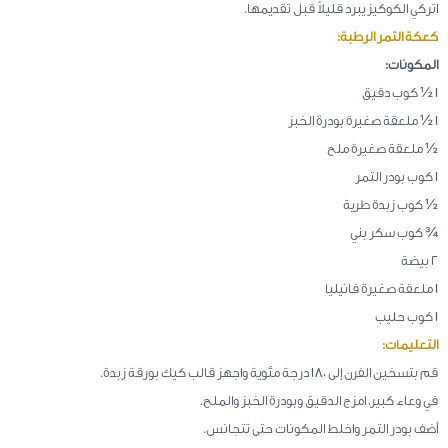
اتركي الكوكيز يبرد قليلاً قبل تقديمها.
كعكة التمر الرطبة:
المكونات:
1 ½ كوب دقيق
1 ½ ملعقة صغيرة بودرة الخبز
½ ملعقة صغيرة ملح
1 كوب بودر التمر
½ كوب زبدة طرية
¾ كوب سكر بني
2 بيضة
1 ملعقة صغيرة فانيليا
1 كوب حليب
التعليمات:
قم بتسخين الفرن إلى 180 درجة مئوية واجهز قالب كيك بورقة زبدة.
في وعاء كبير، امزج الدقيق وبودرة الخبز والملح.
أضف بودر التمر واخلط المكونات حتى تتجانس.