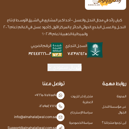
كيان رائد في مجال النحل والعسل - أحد اكـبر المشاريع في الشــرق الأوســط لإنتاج
النحـل و العســل البلـدي الدوائي الحائز ع المركز الأول كأجود عسل في العالم لعام 2006
والميدالية الذهبية لعام 2019 ✨
السجل التجاري
الرقم الضريبي
7012382425
312441221600003
ريال سعودي
روابط مهمة
تواصل معنا
+966507575590
المدونة
متجر إذخر للزيوت
العطرية
0125954777
عن مؤسسة النحل
الجوال
سياسة الإسترجاع
info@alnahalaljwal.com.sa
أين تجدوا منتجاتنا ؟
سياسة الخصوصية
Support@alnahalaljwal.com.sa