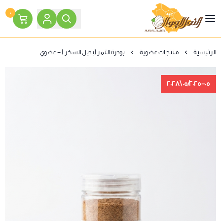
٠
النحل الجوال
الرئيسية
منتجات عضوية
بودرة التمر (بديل السكر ) - عضوي
05/2025-05\2028