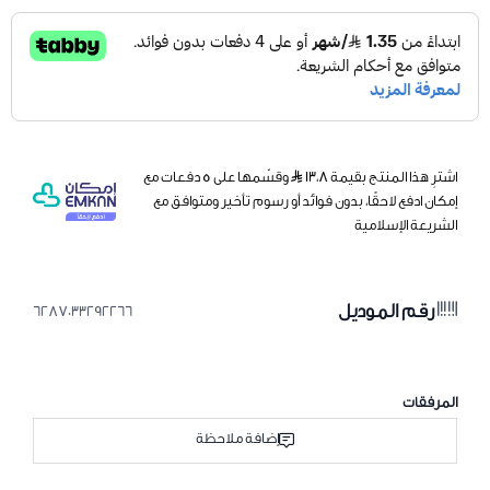
اشترِ هذا المنتج بقيمة ١٣٫٨
وقسّمها على 5 دفعات مع
إمكان ادفع لاحقًا، بدون فوائد أو رسوم تأخير ومتوافق مع
الشريعة الإسلامية
رقم الموديل
6287033292266
المرفقات
إضافة ملاحظة