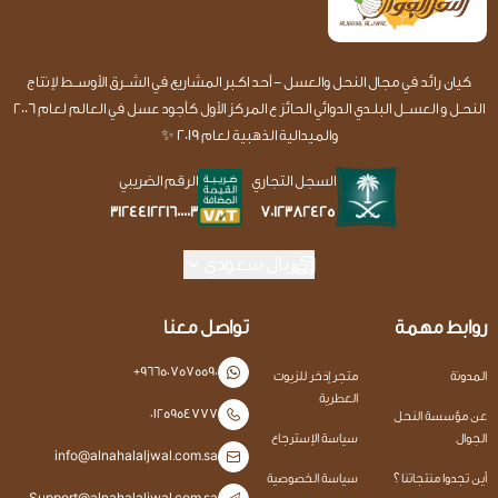
كيان رائد في مجال النحل والعسل - أحد اكـبر المشاريع في الشــرق الأوســط لإنتاج
النحـل و العســل البلـدي الدوائي الحائز ع المركز الأول كأجود عسل في العالم لعام 2006
والميدالية الذهبية لعام 2019 ✨
السجل التجاري
الرقم الضريبي
7012382425
312441221600003
ريال سعودي
روابط مهمة
تواصل معنا
+966507575590
المدونة
متجر إذخر للزيوت
العطرية
0125954777
عن مؤسسة النحل
الجوال
سياسة الإسترجاع
info@alnahalaljwal.com.sa
أين تجدوا منتجاتنا ؟
سياسة الخصوصية