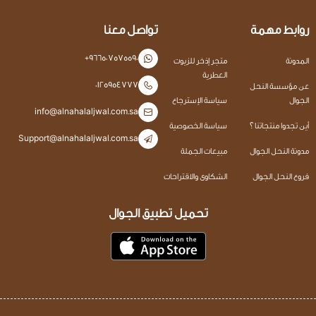
روابط مهمة
تواصل معنا
+966507575590
المدونة
متجر إذخر للزيوت
العطرية
0125954777
عن مؤسسة النحل
الجوال
سياسة الإسترجاع
info@alnahalaljwal.com.sa
أين تجدوا منتجاتنا ؟
سياسة الخصوصية
Support@alnahalaljwal.com.sa
مدونة النحل الجوال
مبيعات الجملة
فروع النحل الجوال
الشكاوى والاقتراحات
تحميل تطبيق الجوال