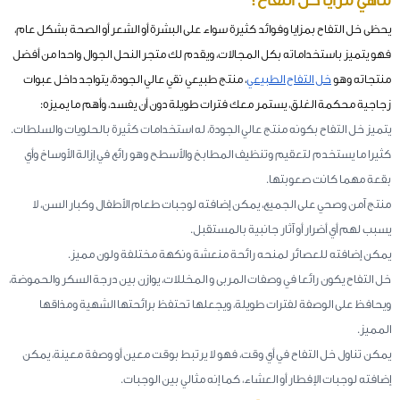
يحظى خل التفاح بمزايا وفوائد كثيرة سواء على البشرة أو الشعر أو الصحة بشكل عام،
فهو يتميز باستخداماته بكل المجالات، ويقدم لك متجر النحل الجوال واحدا من أفضل
منتجاته وهو
خل التفاح الطبيعي
، منتج طبيعي نقي عالي الجودة، يتواجد داخل عبوات
زجاجية محكمة الغلق، يستمر معك فترات طويلة دون أن يفسد، وأهم ما يميزه:
يتميز خل التفاح بكونه منتج عالي الجودة، له استخدامات كثيرة بالحلويات والسلطات.
كثيرا ما يستخدم لتعقيم وتنظيف المطابخ والأسطح وهو رائع في إزالة الأوساخ وأي
بقعة مهما كانت صعوبتها.
منتج آمن وصحي على الجميع، يمكن إضافته لوجبات طعام الأطفال وكبار السن، لا
يسبب لهم أي أضرار أو آثار جانبية بالمستقبل.
يمكن إضافته للعصائر لمنحه رائحة منعشة ونكهة مختلفة ولون مميز.
خل التفاح يكون رائعا في وصفات المربى و المخللات، يوازن بين درجة السكر والحموضة،
ويحافظ على الوصفة لفترات طويلة، ويجعلها تحتفظ برائحتها الشهية ومذاقها
المميز.
يمكن تناول خل التفاح في أي وقت، فهو لا يرتبط بوقت معين أو وصفة معينة، يمكن
إضافته لوجبات الإفطار أو العشاء، كما إنه مثالي بين الوجبات.