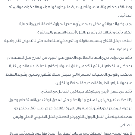
ومغلقة بإحكام، ونقله لعبوة أخرى يعرضه للرطوبة والهواء ويفقد خواصه وقيمته
الغذائية .
يجب وضع العبوة في مكان بعيد عن أي مصدر للحرارة، خاصة الأفران والأجهزة
الكهربائية والنوافذ التي تعرض الخل لأشعة الشمس المباشرة.
استخدم خل التفاح بنسب معقولة، ولا تفرط في استخدامه حتى لا تتعرض لآثار جانبية
غير مرغوب بها.
تأكد من قراءة تاريخ انتهاء الصلاحية المدون على العبوة من الخارج قبل الاستخدام.
بعد كل استخدام للمنتج، تأكد من إغلاق العبوة بإحكام للحفاظ عليه لأطول فترة
ممكنة، وهو من المنتجات المعمرة التي تعيش معك لشهور وسنين، بشرط الحفاظ
عليه والالتزام بالطريقة الصحيحة للحفظ والتخزين.
تأكد من غسل الأيدي وتجفيفها جيدا قبل التعامل مع المنتج.
إذا لاحظت تغير في لون المنتج أو الرائحة أو حتى المذاق، توقف عن الاستخدام، وحاول
الرجوع للمصدر الذي اشتريته منه، وفي المرة القادمة احرص على انتقاء متجر ذو
سمعة طيبة مثل النحل الجوال، الذي يوفر لك منتج الخل الطبيعي الاصلي وليس
الصناعي .
لا تضع المنتج بجوار المنظفات وزجاجات العطر، وأي عبوة بها مواد كيميائية، حتى لا