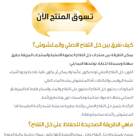
كيف نفرق بين خل التفاح الاصلي والمغشوش؟
يمكن التفرقة بين منتجات خل التفاح العضوية الاصلية والمنتجات المزيفة بطرق
سهلة وبسيطة للغاية، نوضحها فيما يلي:
اللون: خل التفاح الاصلي لونه يكون غائما ولا يمكن أن يكون نقيا، تلاحظ وجود أشياء
تشبه الرواسب والتكتلات، أما المغشوش يشبه الماء النقي.
المكونات: يحتوي خل التفاح العضوي على التفاح والماء والسكر فقط، أما المزيف أو
الصناعي يضاف له مواد صناعية ومكسبات لون وطعم ورائحة.
الرائحة: يتميز خل التفاح الاصلي برائحة عطرية منعشة تشبه رائحة الطبيعة، أما
المغشوش رائحته صناعية ونفاذة.
ماهي الطريقة الصحيحة للحفاظ على خل التفاح؟
ينصح باستخدام خل التفاح داخل عبوته الأصلية لأنها تكون عبوة زجاجية عالية الجودة