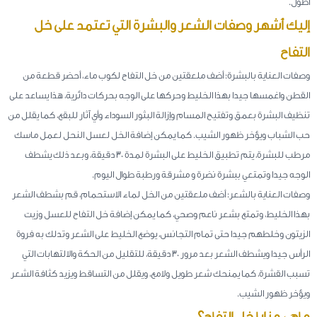
أطول.
إليك أشهر وصفات الشعر والبشرة التي تعتمد على خل
التفاح
وصفات العناية بالبشرة: أضف ملعقتين من خل التفاح لكوب ماء، أحضر قطعة من
القطن واغمسها جيدا بهذا الخليط وحركها على الوجه بحركات دائرية، هذا يساعد على
تنظيف البشرة بعمق وتفتيح المسام وإزالة البثور السوداء وأي آثار للبقع، كما يقلل من
حب الشباب ويؤخر ظهور الشيب. كما يمكن إضافة الخل لعسل النحل لعمل ماسك
مرطب للبشرة، يتم تطبيق الخليط على البشرة لمدة 30 دقيقة، وبعد ذلك يشطف
الوجه جيدا وتمتعي ببشرة نضرة و مشرقة ورطبة طوال اليوم.
وصفات العناية بالشعر: أضف ملعقتين من الخل لماء الاستحمام، قم بشطف الشعر
بهذا الخليط، وتمتع بشعر ناعم وصحي، كما يمكن إضافة خل التفاح للعسل وزيت
الزيتون وخلطهم جيدا حتى تمام التجانس، يوضع الخليط على الشعر وتدلك به فروة
الرأس جيدا ويشطف الشعر بعد مرور 30 دقيقة، للتقليل من الحكة والالتهابات التي
تسبب القشرة، كما يمنحك شعر طويل ولامع، ويقلل من التساقط ويزيد كثافة الشعر
ويؤخر ظهور الشيب.
ماهي مزايا خل التفاح؟