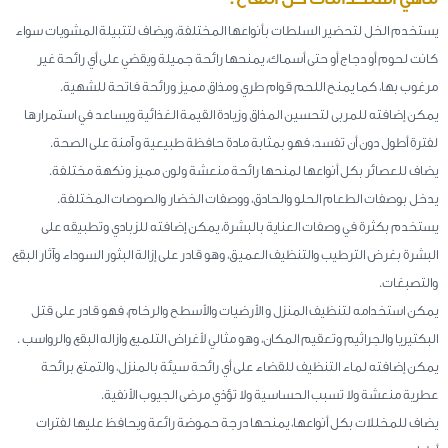
يستخدم الخل لتحضير السلطات بأنواعها المختلفة، ويضاف لتتبيلة المشويات سواء
كانت لحوم أو دجاج أو حتى أسماك، يمنحها رائحة جميلة ويقضي على أي رائحة غير
مرغوب بها، كما يمنح اللحم قوام طري ومذاق مميز ورائحة فاتحة للشهية.
يمكن إضافته للمربى لتحسين المذاق وزيادة القيمة الغذائية ويساعد في استمرارها
لفترة أطول دون أن تفسد، فهو بمثابة مادة حافظة طبيعية و آمنة على الصحة.
يضاف للعصائر بكل أنواعها لمنحها رائحة منعشة ولون مميز ونكهة مختلفة.
يدخل بوصفات الطعام الحلو والحادق، ووصفات الخضار والصوصات المختلفة.
يستخدم بكثرة في وصفات العناية بالبشرة، يمكن إضافته للزبادي وتطبيقه على
البشرة بغرض الترطيب والتنظيف العميق، وهو قادر على إزالة البثور السوداء وآثار البقع
والتصبغات.
يمكن استخدامه لتنظيف المنزل و الأرضيات والأسطح والرخام، فهو قادر على قتل
البكتيريا والجراثيم وتعقيم المكان، وهو مثالي لأغراض التلميع وازاله البقع والرواسب .
يمكن إضافته لماء التنظيف للقضاء على أي رائحة سيئة بالمنزل، والتمتع برائحة
عطرية منعشة ولا تسبب الحساسية ولا تؤذي مرضى الجيوب الأنفية.
يضاف للمخللات بكل أنواعها، يمنحها درجة حموضة رائعة ويحافظ عليها لفترات