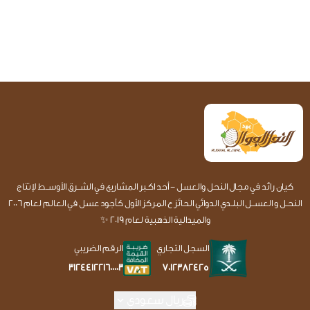
كيان رائد في مجال النحل والعسل - أحد اكـبر المشاريع في الشــرق الأوســط لإنتاج
النحـل و العســل البلـدي الدوائي الحائز ع المركز الأول كأجود عسل في العالم لعام 2006
والميدالية الذهبية لعام 2019 ✨
السجل التجاري
الرقم الضريبي
7012382425
312441221600003
ريال سعودي