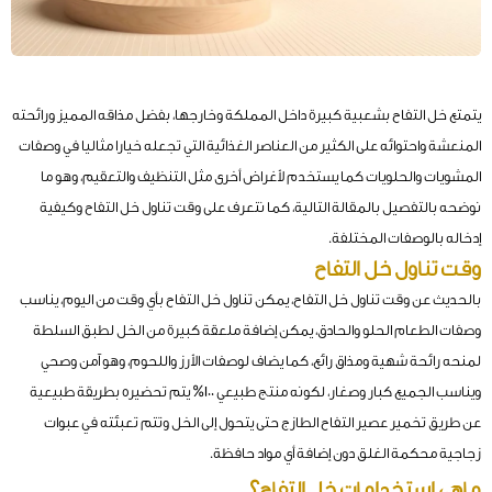
يتمتع خل التفاح بشعبية كبيرة داخل المملكة وخارجها، بفضل مذاقه المميز ورائحته
المنعشة واحتوائه على الكثير من العناصر الغذائية التي تجعله خيارا مثاليا في وصفات
المشويات والحلويات كما يستخدم لأغراض أخرى مثل التنظيف والتعقيم، وهو ما
نوضحه بالتفصيل بالمقالة التالية، كما نتعرف على وقت تناول خل التفاح وكيفية
إدخاله بالوصفات المختلفة.
وقت تناول خل التفاح
بالحديث عن وقت تناول خل التفاح، يمكن تناول خل التفاح بأي وقت من اليوم، يناسب
وصفات الطعام الحلو والحادق، يمكن إضافة ملعقة كبيرة من الخل لطبق السلطة
لمنحه رائحة شهية ومذاق رائع، كما يضاف لوصفات الأرز واللحوم، وهو آمن وصحي
ويناسب الجميع كبار وصغار، لكونه منتج طبيعي 100% يتم تحضيره بطريقة طبيعية
عن طريق تخمير عصير التفاح الطازج حتى يتحول إلى الخل وتتم تعبئته في عبوات
زجاجية محكمة الغلق دون إضافة أي مواد حافظة.
ماهي استخدامات خل التفاح؟