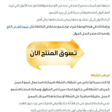
حينها ضع كميات صغيرة منه في عدد من الأوعية متوافقة مع عدد الألوان التي تريد.
أضف ألوان الطعام وقلب جيدًا قبل أن يبرد الشمع.
أترك الألوان إلى أن تجف، وبعدها يمكن استخدامها بكل أمان.
وبإمكانك في هذه الوصفة شراء نوع شمع منخفض التكلفة مثل
شمع القرض
الذي
يقدمه لك متجر النحل الجوال.
مرطب للشفاه
إذا كنت سيدة وتعانين من تشققات الشفاه، فيمكنك استعمال شمع العسل
كمرطب للشفاه آمن جدًا ويخلصك سريعًا من الشقوق، ويمكنك استخدام شمع
العسل بطريقة مباشرة على الشفاة، أو صناعة هذا المرطب المميز.
ضعي قطعة الشمع على نار هادئة جدًا، وأضيفي قطرات من زيت جوز الهند.
اتركيه إلى أن يذوب، وأضيفي لون طعام بالقدر الذي تحتاجين إليه.