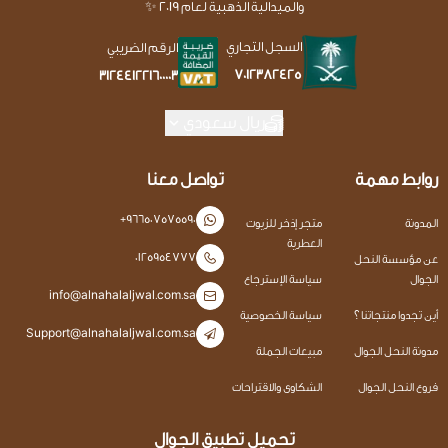
والميدالية الذهبية لعام 2019 ✨
السجل التجاري
الرقم الضريبي
7012382425
312441221600003
ريال سعودي
روابط مهمة
تواصل معنا
+966507575590
المدونة
متجر إذخر للزيوت
العطرية
0125954777
عن مؤسسة النحل
الجوال
سياسة الإسترجاع
info@alnahalaljwal.com.sa
أين تجدوا منتجاتنا ؟
سياسة الخصوصية
Support@alnahalaljwal.com.sa
مدونة النحل الجوال
مبيعات الجملة
فروع النحل الجوال
الشكاوى والاقتراحات
تحميل تطبيق الجوال