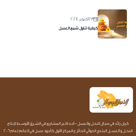
٢٣ أكتوبر ٢٠٢٤
كيفية تناول شمع العسل
كيان رائد في مجال النحل والعسل - أحد اكـبر المشاريع في الشــرق الأوســط لإنتاج
النحـل و العســل البلـدي الدوائي الحائز ع المركز الأول كأجود عسل في العالم لعام 2006