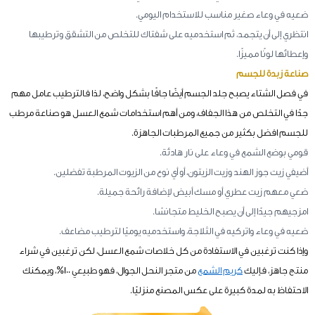
ضعيه في وعاء صغير مناسب للاستخدام اليومي.
انتظري إلى أن يتجمد، ثم استخدميه على شفتاك للتخلص من التشقق وترطيبها
وإعطائها لونًا مميزًا.
صناعة زبدة للجسم
في فصل الشتاء يصبح جلد الجسم أيضًا جافًا بشكل واضح، لذا فالترطيب عامل مهم
جدًا في التخلص من هذا الجفاف، ومن أهم استخدامات شمع العسل هو صناعة مرطب
للجسم افضل بكثير من جميع المرطبات الجاهزة.
قومي بوضع الشمع في وعاء على نار هادئة.
أضيفي زيت جوز الهند وزيت الزيتون، أو أي نوع من الزيوت المرطبة تفضلين.
ضعي معهم زيت عطري أو مسك أبيض لإضافة رائحة جميلة.
امزجيهم جيدًا إلى أن يصبح الخليط متجانسًا.
ضعيه في وعاء واتركيه في الثلاجة، واستخدميه يوميًا لترطيب مضاعف.
وإذا كنت ترغبين في الاستفادة من كل خلاصات شمع العسل، لكن ترغبين في شراء
منتج جاهز، فإليك
كريم الشمع
من متجر النحل الجوال، فهو طبيعي 100%، ويمكنك
الاحتفاظ به لمدة كبيرة على عكس المصنع منزليًا.