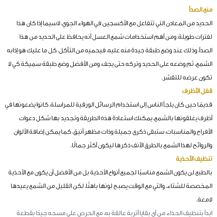
منع الصدأ
الحديد من المعادن التي تتفاعل مع الأكسجين في الهواء الجوي، لاسيما إذا كان هذا
لفترات طويلة، ومن أهم استخدامات شمع العسل أنه يحافظ على الحديد من هذا
الصدأ، وذلك عند وضع طبقة جيدة منه عليه، فيحميه من التآكل، كل ما عليك هو إذابه
الشمع، ثم وضعه على الحديد وتركه حتى يجف، ومن الأفضل وضع طبقة سميكة كي لا
تكون عرضه للتقشر.
قفل الأظرف
قديمًا حين كان يلجأ الناس إلى استخدام الرسائل الورقية للمراسلة، كانوا يضعونها في
أظرف يغلقونها بالشمع، يمكنك استعادة هذه الطريقة وتجديد بها شكل دعوات
الأفراح والمناسبات، ستبقى ذكرى جميلة وذات مظهر أنيق، كما يمكن إضافة الألوان
والروائح لهذا الشمع بالطرق الآنف ذكرها ليكون أكثر جمالًا.
تنظيف الأحذية
بالطبع لن يكون الشمع مناسبًا لجميع أنواع الأحذية بل من الأفضل أن يكون مع الأحذية
المخصصة للشتاء، والتي مع الوقت يصبح لونها باهتًا، لكن القليل من الشمع يعيدها
لامعة.
ابدأ بتنظيف الحذاء من أي بقايا أتربة عالقة به، مع الحرص على مسحه جيدًا بقطعة