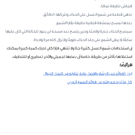
قماش نظيفة تمامًا.
ندهن قطعة من شمع العسل على الحذاء ونتركها 10 دقائق.
بعدها نمسح بمنشفة قطنية نظيفة بقايا الشمع.
سيصبح الحذاء جديدًا ولامعًا، وحين يتسخ بعد مسحه لن يعود للحالة التي كان عليها
سابقًا، إذ يبقى الشمع على جلد الحذاء طويلًا ولا يُزال كله مرة واحدة.
إن استخدامات شمع العسل كثيرة جدًا ولا تنتهي، فإذا كان لديك كمية كبيرة يمكنك
استغلالها بأكثر من طريقة، خاصة أن بعضها تجميلي والآخر تعطيري أو للتنظيف.
اقرأ أيضًا:
ابرز 10 فوائد حب الرشاد وافضل طرق تناوله من النحل الجوال
كل ما تريد معرفته عن فوائد الصمغ العربي