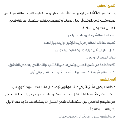
تلميع الخشب
إذا كنت تملك أثاثًا قديمًا راجع لبيت الأجداد، وصار لونه باهتًا ويظهر عليه القدم، وليس
لديك متسع لا من الوقت أو المال لدهنه أو تجديده، يمكنك استخدام طريقة شمع
العسل هذه بكل بساطة.
نضع قطعة الشمع في وعاء على النار.
نضيف لها ذات المقدار من زيت الزيتون أو زيت جوز الهند.
نقلل النار إلى أقل حرارة، ونتركهم حتى الذوبان.
يترك المزيد إلى أن يبرد.
تأخذ قطعة من شمع العسل، وتمررها على الخشب، أو النما الذي به بعض الشقوق.
بقطعة قماش نظيفة امسح الخشب جيدًا وستجده يلمع في ثوان.
ألوان الشمع
عادة ما لا يكون آمنًا أن تتركي طفلًا مع ألوان أو صلصال مثلًا، هذه المواد تحوي على
مركبات كيميائية ضارة للأطفال جدًا، لذا سيكون عليك الحرص على استبدالها ببديل
آمن عليهم، لذا فمن بين استخدامات شمع العسل أنه يمكنك صناعة به هذه الألوان
بطريقة بسيطة جدًا.
اترك الشمع على نار هادئة إلى أن يذوب تمامًا.