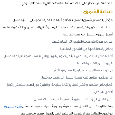
عددًا منها لن يخطر على بالك، كما أنها مفيدة جدًا في الاستخدام اليومي.
صناعة الشموع
مؤخرًا بات سعر شموع العسل باهظًا جدًا، لهذا ففكرة اللجوء إلى شمع العسل
لصناعتها ستكون فكرة ممتازة، خاصة إذا كان متروكًا في البيت دون أي فائدة، ولصناعة
أفضل شموع العسل اتبع هذه الطريقة.
على نار هادئة ضع كمية الشمع التي لديك كلها.
يمكن إضافة كمية من الشموع الصناعية.
أضف العطر المفضل لك على هيئة زيت، ومن الروائح التي تناسب دمجها برائحة العسل
هي زيت جوز الهند والفانيليا.
يمكن إضافة اللون لجعل لون العسل قويًا أكثر.
في برطمان نظيف نضع كمية العسل التي قمنا بإذابتها.
كما يمكن استخدام قشر نصف برتقالة سليمة، أو قشرة جوز الهند، ستضفي رائحة
أفضل للمكان.
نضع الفتيل في وسط الشمع ونثبته من الأعلى بمشبك غسيل.
وبهذه الوصفة من الأفضل استخدام شمع ذو رائحة واضحة وطيبة، مثل
شمع السمرة
ذو الجودة العالية جدًا، إذ يقدمه لك متجر النحل الجوال بسعر مناسب جدًا.