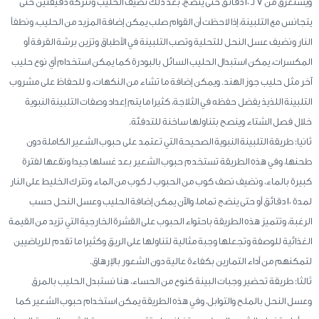
ويستغرق من 7 لـ 10 دقائق حتى ينضج، بعد ذلك نضيف الحليب ونتركه دقيقتين حتى
يتجانس مع التلبينة، إذا لاحظت أن القوام صلب يمكن إضافة المزيد من الحليب، ونطفأ
النار ونضيف عسل النحل للتحلية وتصب التلبينة في الأطباق وتزين برشة القرفة أو
المكسرات، يمكن استبدال الحليب السائل بالبودرة كما يمكن استخدام أي نوع حليب
آخر مثل حليب جوز الهند. ويمكن إضافة ما تشاء من النكهات، و للحفاظ على مشروب
التلبينة اللذيذ يفضل حفظه في الثلاجة، كثيرا ما يتم إعداد وصفات التلبينة النبوية
خلال فصل الشتاء وينصح بتناولها ساخنة للتدفئة.
ثانيا: طريقة التلبينة النبوية الصحيحة التي تعتمد على حبوب الشعير الكاملة دون
طحنها، وفي هذه الطريقة تستخدم حبوب الشعير بعد غسلها جيدا ونقعها لفترة
كبيرة بالماء، ونضيف نصف كوب من الحبوب لـ كوب من الماء ونترك الخليط على النار
لمدة 10 دقائق أو حتى ينضج تماما، والآن يمكن إضافة الحليب وعسل النحل حسب
الرغبة، وتتميز هذه الطريقة باحتواء الحبوب على القشرة الخارجية التي تزيد من القيمة
الغذائية للوصفة وتجعلها وجبة مثالية لتناولها على الريق وكثيرا ما تقدم للرياضيين
لتمكنهم من أداء التمارين بكفاءة عالية دون الشعور بالإرهاق.
ثالثا: طريقة تحضير وجبات البينة كنوع من الحساء، هنا نستبدل الحليب بالمرق
وعسل النحل بالملح والتوابل، وفي هذه الطريقة يمكن استخدام حبوب الشعير كما