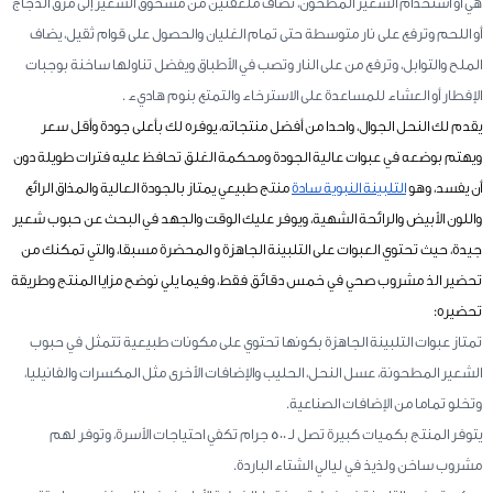
هي أو استخدام الشعير المطحون، تضاف ملعقتين من مسحوق الشعير إلى مرق الدجاج
أو اللحم وترفع على نار متوسطة حتى تمام الغليان والحصول على قوام ثقيل، يضاف
الملح والتوابل، وترفع من على النار وتصب في الأطباق ويفضل تناولها ساخنة بوجبات
الإفطار أو العشاء للمساعدة على الاسترخاء والتمتع بنوم هاديء .
يقدم لك النحل الجوال، واحدا من أفضل منتجاته، يوفره لك بأعلى جودة وأقل سعر
ويهتم بوضعه في عبوات عالية الجودة ومحكمة الغلق تحافظ عليه فترات طويلة دون
أن يفسد، وهو
التلبينة النبوية سادة
منتج طبيعي يمتاز بالجودة العالية والمذاق الرائع
واللون الأبيض والرائحة الشهية، ويوفر عليك الوقت والجهد في البحث عن حبوب شعير
جيدة، حيث تحتوي العبوات على التلبينة الجاهزة و المحضرة مسبقا، والتي تمكنك من
تحضير الذ مشروب صحي في خمس دقائق فقط، وفيما يلي نوضح مزايا المنتج وطريقة
تحضيره:
تمتاز عبوات التلبينة الجاهزة بكونها تحتوي على مكونات طبيعية تتمثل في حبوب
الشعير المطحونة، عسل النحل، الحليب والإضافات الأخرى مثل المكسرات والفانيليا،
وتخلو تماما من الإضافات الصناعية.
يتوفر المنتج بكميات كبيرة تصل لـ 500 جرام تكفي احتياجات الأسرة، وتوفر لهم
مشروب ساخن ولذيذ في ليالي الشتاء الباردة.