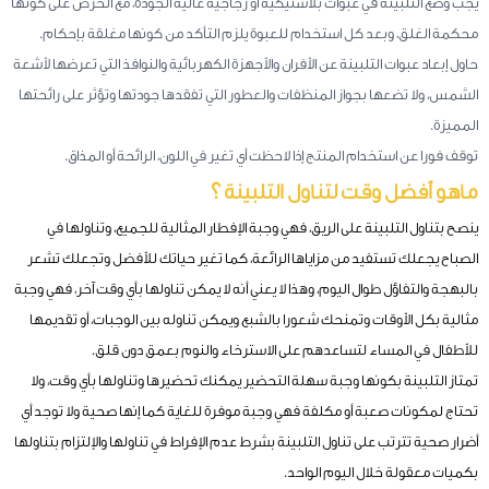
يجب وضع التلبينة في عبوات بلاستيكية أو زجاجية عالية الجودة، مع الحرص على كونها
محكمة الغلق، وبعد كل استخدام للعبوة يلزم التأكد من كونها مغلقة بإحكام.
حاول إبعاد عبوات التلبينة عن الأفران والأجهزة الكهربائية والنوافذ التي تعرضها لأشعة
الشمس، ولا تضعها بجواز المنظفات والعطور التي تفقدها جودتها وتؤثر على رائحتها
المميزة.
توقف فورا عن استخدام المنتج إذا لاحظت أي تغير في اللون، الرائحة أو المذاق.
ماهو أفضل وقت لتناول التلبينة ؟
ينصح بتناول التلبينة على الريق، فهي وجبة الإفطار المثالية للجميع، وتناولها في
الصباح يجعلك تستفيد من مزاياها الرائعة، كما تغير حياتك للأفضل وتجعلك تشعر
بالبهجة والتفاؤل طوال اليوم، وهذا لا يعني أنه لا يمكن تناولها بأي وقت آخر، فهي وجبة
مثالية بكل الأوقات وتمنحك شعورا بالشبع ويمكن تناوله بين الوجبات، أو تقديمها
للأطفال في المساء لتساعدهم على الاسترخاء والنوم بعمق دون قلق.
تمتاز التلبينة بكونها وجبة سهلة التحضير يمكنك تحضيرها وتناولها بأي وقت، ولا
تحتاج لمكونات صعبة أو مكلفة فهي وجبة موفرة للغاية كما إنها صحية ولا توجد أي
أضرار صحية تترتب على تناول التلبينة بشرط عدم الإفراط في تناولها والإلتزام بتناولها
بكميات معقولة خلال اليوم الواحد.