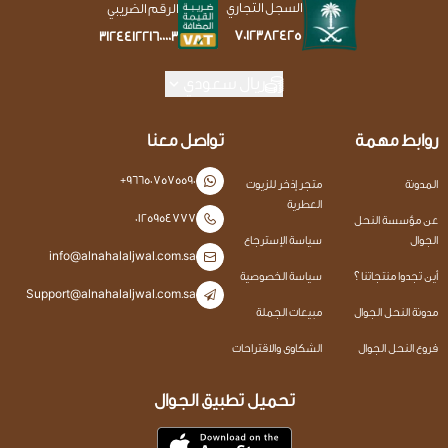
السجل التجاري
الرقم الضريبي
7012382425
312441221600003
ريال سعودي
روابط مهمة
تواصل معنا
+966507575590
المدونة
متجر إذخر للزيوت
العطرية
0125954777
عن مؤسسة النحل
الجوال
سياسة الإسترجاع
info@alnahalaljwal.com.sa
أين تجدوا منتجاتنا ؟
سياسة الخصوصية
Support@alnahalaljwal.com.sa
مدونة النحل الجوال
مبيعات الجملة
فروع النحل الجوال
الشكاوى والاقتراحات
تحميل تطبيق الجوال