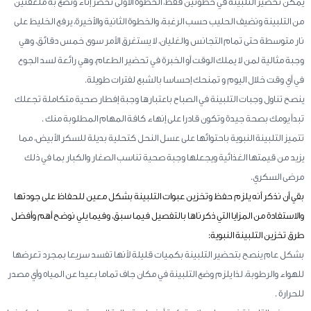
يمكن تحضير التلبينة في خطوتين فقط، الخطوة الأولى نحضر إناء ونضع به ملعقتين
من التلبينة ونضيف الحليب حسب الرغبة، والخطوة الثانية والأخيرة، يرفع الخليط على
نار متوسطة حتى تمام التجانس والغليان، لا يستغرق الأمر سوى خمس دقائق، وهي
وجبة مثالية لمن لا يملك الوقت أو الخبرة في تحضير الطعام، وهي رائعة لسد الجوع
في أي وقت خلال اليوم و تمنحك إحساسا بالشبع لفترات طويلة.
ينصح تناول وجبات التلبينة في الصباح باعتبارها وجبة إفطار صحية متكاملة تجعلك
تبدأ يومك بصحة جيدة وتكون قادرا على إنهاء كافة المهام المطلوبة منك .
تتميز التلبينة النبوية باحتوائها على عسل النحل كتحلية بديلة للسكر الأبيض، مما
يزيد من قيمتها الغذائية ويجعلها وجبة صحية تناسب الصغار والكبار بما في ذلك
مرضى السكري.
بقي أن نذكر أنه يلزم حفظ وتخزين عبوات التلبينة بشكل معين للحفاظ على جودتها
والاستفادة من المزايا التي ذكرناها بالتفصيل فيما سبق، وفيما يلي نوضح أهم وأفضل
طرق تخزين التلبينة النبوية:
بشكل عام ينصح بتحضير التلبينة بكميات قليلة لأنها تفسد سريعا بمجرد تعرضها
للهواء والرطوبة، لذا يلزم وضع التلبينة في مكان جاف تماما بعيدا عن المياه وأي مصدر
للحرارة .