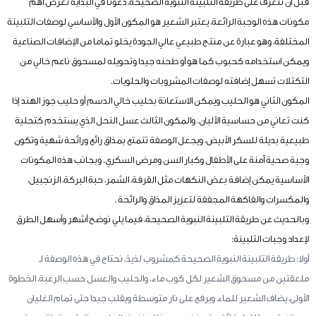
قبل أن نتعرف على طريقة التلبينة النبوية الصحيحة، دعونا في البداية نعرض أهم
مكونات هذه الوجبة الرائعة، يعتبر الشعير هو المكون الأول والأساسي لوصفات التلبينة
المختلفة، وهو عبارة عن منتج طبيعي عالي الجودة يخلو تماما من الإضافات الصناعية
ويمكن استخدامه كحبوب كما هو أو طحنه جيدا وتحويله لمسحوق ناعم خالي من
التكتلات تسهل إضافته لوصفات المشروبات والحلويات.
المكون الثاني هو الحليب ويمكن الاستعانة بحليب خالي الدسم أو حليب جوز الهند إذا
كنت تعاني من حساسية الألبان. والمكون الثالث عسل النحل الذي يستخدم كتحلية
طبيعية بديلة للسكر الأبيض، ويجعل الوصفة تتمتع بمذاق رائع ورائحة شهية وتكون
وجبة صحية آمنة على الأطفال وكبار السن ومرضى السكري. وبجانب هذه المكونات
الأساسية يمكن إضافة بعض النكهات مثل القرفة، الشمر، حبة البركة، الزنجبيل،
والمكسرات والفاكهة المجففة لتعزيز المذاق والرائحة .
وبالحديث عن طريقة التلبينة النبوية الصحيحة، فيما يلي نوضح أشهر وأسهل الطرق
لإعداد وجبات التلبينة:
أولا: طريقة التلبينة النبوية الصحيحة كمشروب لذيذ، نحتاج في هذه الوصفة لـ
ملعقتين من مسحوق الشعير لكل كوب ماء، والحليب والعسل حسب الرغبة، الخطوة
الأولى، يضاف الشعير للماء ويرفع على نار متوسطة ويقلب جيدا حتى تمام الغليان