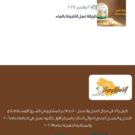
٢٥ نوفمبر ٢٠٢٤
طريقة عمل التلبينة بالماء
كيان رائد في مجال النحل والعسل - أحد اكـبر المشاريع في الشــرق الأوســط لإنتاج
النحـل و العســل البلـدي الدوائي الحائز ع المركز الأول كأجود عسل في العالم لعام 2006
والميدالية الذهبية لعام 2019 ✨