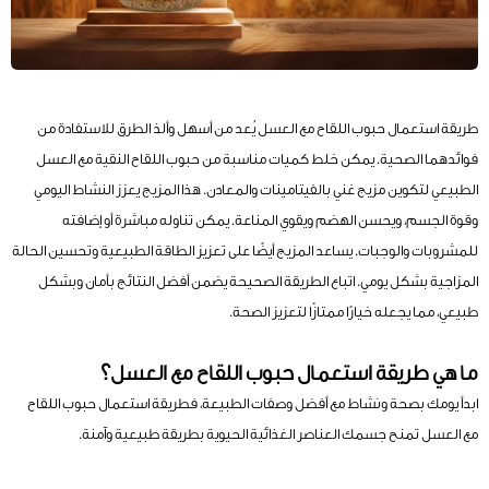
طريقة استعمال حبوب اللقاح مع العسل يُعد من أسهل وألذ الطرق للاستفادة من
فوائدهما الصحية. يمكن خلط كميات مناسبة من حبوب اللقاح النقية مع العسل
الطبيعي لتكوين مزيج غني بالفيتامينات والمعادن. هذا المزيج يعزز النشاط اليومي
وقوة الجسم، ويحسن الهضم ويقوي المناعة. يمكن تناوله مباشرة أو إضافته
للمشروبات والوجبات. يساعد المزيج أيضًا على تعزيز الطاقة الطبيعية وتحسين الحالة
المزاجية بشكل يومي. اتباع الطريقة الصحيحة يضمن أفضل النتائج بأمان وبشكل
طبيعي، مما يجعله خيارًا ممتازًا لتعزيز الصحة.
ما هي طريقة استعمال حبوب اللقاح مع العسل؟
ابدأ يومك بصحة ونشاط مع أفضل وصفات الطبيعة، فطريقة استعمال حبوب اللقاح
مع العسل تمنح جسمك العناصر الغذائية الحيوية بطريقة طبيعية وآمنة.