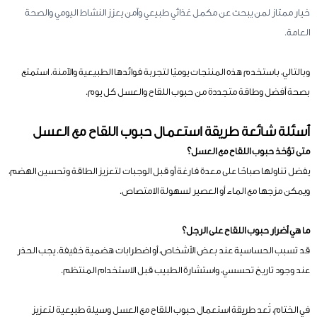
خيار ممتاز لمن يبحث عن مكمل غذائي طبيعي وآمن يعزز النشاط اليومي والصحة
العامة.
وبالتالي، باستخدم هذه المنتجات يوميًا لتجربة فوائدها الطبيعية والآمنة. استمتع
بصحة أفضل وطاقة متجددة من حبوب اللقاح والعسل كل يوم.
أسئلة شائعة طريقة استعمال حبوب اللقاح مع العسل
متى تؤخذ حبوب اللقاح مع العسل؟
يفضل تناولها صباحًا على معدة فارغة أو قبل الوجبات لتعزيز الطاقة وتحسين الهضم،
ويمكن مزجها مع الماء أو العصير لسهولة الامتصاص.
ما هي أضرار حبوب اللقاح على الرجل؟
قد تسبب الحساسية عند بعض الأشخاص، أو اضطرابات هضمية خفيفة. يجب الحذر
عند وجود تاريخ تحسسي، واستشارة الطبيب قبل الاستخدام المنتظم.
في الختام، تُعد طريقة استعمال حبوب اللقاح مع العسل وسيلة طبيعية لتعزيز