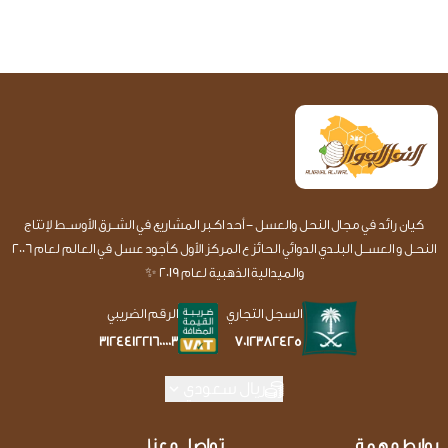
كيان رائد في مجال النحل والعسل - أحد اكـبر المشاريع في الشــرق الأوســط لإنتاج
النحـل و العســل البلـدي الدوائي الحائز ع المركز الأول كأجود عسل في العالم لعام 2006
والميدالية الذهبية لعام 2019 ✨
السجل التجاري
الرقم الضريبي
7012382425
312441221600003
ريال سعودي
روابط مهمة
تواصل معنا