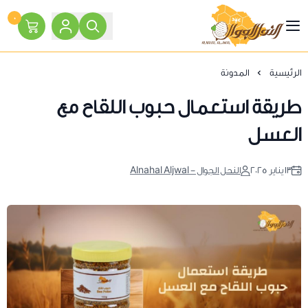
٠
النحل الجوال
الرئيسية
المدونة
طريقة استعمال حبوب اللقاح مع
العسل
١٣ يناير ٢٠٢٥
النحل الجوال - Alnahal Aljwal