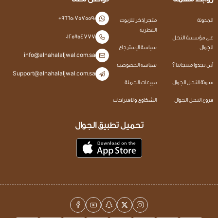
+966507575590
المدونة
متجر إذخر للزيوت
العطرية
0125954777
عن مؤسسة النحل
الجوال
سياسة الإسترجاع
info@alnahalaljwal.com.sa
أين تجدوا منتجاتنا ؟
سياسة الخصوصية
Support@alnahalaljwal.com.sa
مدونة النحل الجوال
مبيعات الجملة
فروع النحل الجوال
الشكاوى والاقتراحات
تحميل تطبيق الجوال