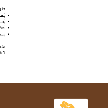
طري
يُف
يُس
يُفض
يمك
متج
لتبق