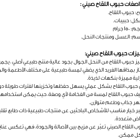
صفات حبوب اللقاح صيني :
ع: حبوب اللقاح.
كل: حبيبات.
 150 جرام
سم: العسل ومنتجات النحل.
زات حبوب اللقاح صيني:
يز حبوب اللقاح من النحل الجوال بجود عالية منتج طبيعي أصلي ، يجمع
از بمذاقها الفريد الذي يضفي لمسة طبيعية على مختلف الأطعمة و
لية مميزة بنكهات لذيذة.
ي حبوب اللقاح بشكل عملي يسهل حفظها وتخزينها لفترات طويلة دون 
ف حبوب اللقاح لمسة من الفخامة لأي وصفة، حيث يمكن استخدامها لت
ر جذاب وطعم متوازن.
بر خيار مناسب للأشخاص الباحثين عن منتجات طبيعية ذات طابع تقل
اض متعددة.
ب اللقاح الصيني تعبّر عن مزيج بين الأصالة والجودة، فهي تعكس عن
 ممكن.