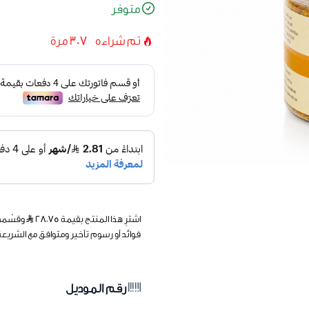
متوفر
تم شراءه
307
مرة
اشترِ هذا المنتج بقيمة ٢٨٫٧٥
فوائد أو رسوم تأخير ومتوافق مع الشريعة
رقم الموديل