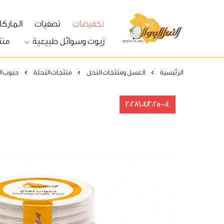
تخفيضات
تصفيات
المارك
النحل الجوال
زيوت وسوائل طبيعية
منت
الرئيسية
العسل ومنتجات النحل
منتجات النحلة
حبوب الل
04/2025-04\2028