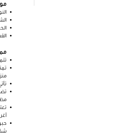
موا
النو
الش
الحجم:
الق
ممي
تتم
تمت
منز
تأت
تضي
مظه
تعت
أغر
حبو
شكل