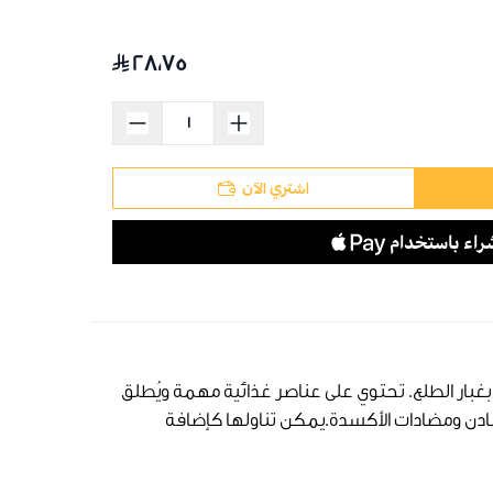
٢٨٫٧٥
اشتري الآن
بغبار الطلع. تحتوي على عناصر غذائية مهمة ويُطلق
المعادن ومضادات الأكسدة.يمكن تناولها كإضافة