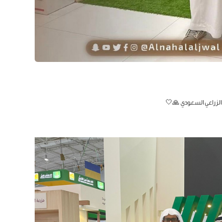
لزراعي السعودي 🙏🤍