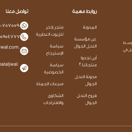
روابط مهمة
تواصل معنا
507575590
المدونة
متجر إذخر
للزيوت العطرية
125954777
عن مؤسسة
وســط
النحل الجوال
سياسة
jwal.com.
عسل في
الإسترجاع
أين تجدوا
laljwal.
منتجاتنا ؟
سياسة
الخصوصية
مدونة النحل
الجوال
مبيعات الجملة
فروع النحل
الشكاوى
الجوال
والاقتراحات