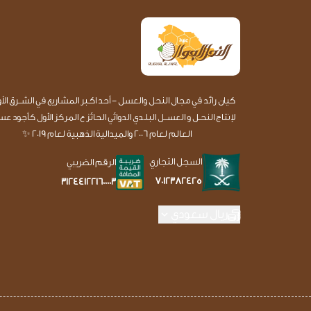
كيان رائد في مجال النحل والعسل - أحد اكـبر المشاريع في الشــرق الأ
لإنتاج النحـل و العســل البلـدي الدوائي الحائز ع المركز الأول كأجود 
العالم لعام 2006 والميدالية الذهبية لعام 2019 ✨
السجل التجاري
الرقم الضريبي
7012382425
312441221600003
ريال سعودي