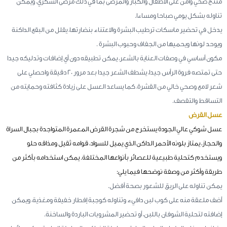
منتج صحي وآمن على الأطفال والكبار والمرضى بما في ذلك مرضى السكري، ويمكن
تناوله بشكل يومي صباحا ومساءا.
يدخل في تحضير ماسكات ترطيب البشرة والاعتناء بنضارتها، يقلل من البقع الداكنة
ويوحد لونها ويحميها من الجفاف وحبوب البشرة .
مكون أساسي في وصفات العناية بالشعر، يمكن تطبيقه دون أي إضافات وتدليكه جيدا
حتى تمتصه فروة الرأس جيدا، يشطف الشعر جيدا بعد مرور 20 دقيقة واحصلي على
شعر لامع وصحي خالي من القشرة، كما يساعد العسل على زيادة كثافته وحمايته من
التساقط والتقصف.
عسل القرض
عسل شوكي عالي الجودة يستخرج من شجرة القرض المعمرة المتواجدة بجبال السراة
والحجاز، يمتاز بلونه الأحمر الداكن الذي يميل للسواد، قوامه ثقيل ومذاقه حلو
ويستخدم كتحلية طبيعية للعصائر بأنواعها المختلفة. يمكن استخدامه بأكثر من
طريقة وأكثر من وصفة نوضحها فيما يلي:
يمكن تناوله على الريق للشعور بصحة أفضل.
أضف ملعقة منه على كوب لبن دافيء وتناوله كوجبة إفطار خفيفة ومغذية، ويمكن
إضافته لتحلية الشوفان باللبن، أو تحضير المشروبات الباردة والساخنة.