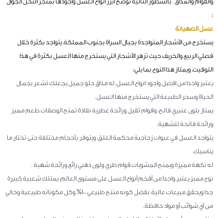
والقوام والمذاق . بالسطور التالية نوضح أبرز أنواع العسل وأجودها بمتجر النحل الجوال
:
عسل الضهيانة
يستخرج من الأشجار المتواجدة بجبال السراة بجنوب المملكة، يتواجد بكثرة خلال
فصلي الربيع والخريف حيث تزهر الأشجار التي يستخرج منها العسل بكثرة في هذا
التوقيت، ويمتاز هذا النوع بما يلي:
يعتبر واحدا من افضل واجود انواع العسل، له مذاق حلو جميل يجعلك تشعر بجمال
الحياة وسحر الطبيعة التي يستخرج منها العسل.
يمتاز بلون عنبري فاتح، وقوام ثقيل ورائحة عطرية نفاذة تمنح الوصفات طعم مميز
ورائحة فاتحة للشهية.
يتواجد العسل في عبوات زجاجية محكمة الغلق، ويتوفر بأحجام مختلفة حتى تختار ما
يناسبك.
له نكهة مميزة ويمنح المشويات قوام طري ولون ذهبي رائع ورائحة شهية .
نوع مميز يعتبر واحدا من أفخم أنواع العسل على مستوى العالم، يمتلك شعبية كبيرة
جدا ويحقق مبيعات عالية، بفضل كونه منتج طبيعي 100% وكل مكوناته طبيعية وخالي
من أي شوائب أو مواد حافظة.