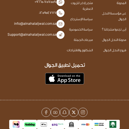
+966507575590
المدونة
متجر إذخر للزيوت
العطرية
0125954777
عن مؤسسة النحل
الجوال
سياسة الإسترجاع
info@alnahalaljwal.com.sa
أين تجدوا منتجاتنا ؟
سياسة الخصوصية
Support@alnahalaljwal.com.sa
مدونة النحل الجوال
مبيعات الجملة
فروع النحل الجوال
الشكاوى والاقتراحات
تحميل تطبيق الجوال