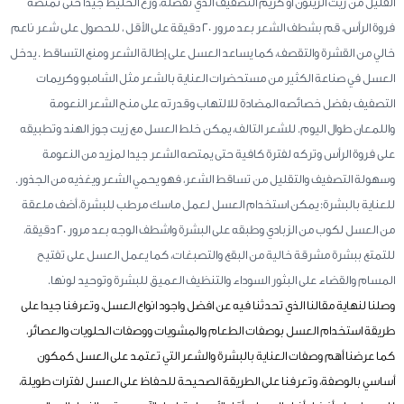
القليل من زيت الزيتون أو كريم التصفيف الذي تفضله، وزع الخليط جيدا حتى تمتصه
فروة الرأس، قم بشطف الشعر بعد مرور 20 دقيقة على الأقل ، للحصول على شعر ناعم
خالي من القشرة والتقصف، كما يساعد العسل على إطالة الشعر ومنع التساقط . يدخل
العسل في صناعة الكثير من مستحضرات العناية بالشعر مثل الشامبو وكريمات
التصفيف بفضل خصائصه المضادة للالتهاب وقدرته على منح الشعر النعومة
واللمعان طوال اليوم. للشعر التالف، يمكن خلط العسل مع زيت جوز الهند وتطبيقه
على فروة الرأس وتركه لفترة كافية حتى يمتصه الشعر جيدا لمزيد من النعومة
وسهولة التصفيف والتقليل من تساقط الشعر، فهو يحمي الشعر ويغذيه من الجذور.
للعناية بالبشرة: يمكن استخدام العسل لعمل ماسك مرطب للبشرة، أضف ملعقة
من العسل لكوب من الزبادي وطبقه على البشرة واشطف الوجه بعد مرور 20 دقيقة،
للتمتع ببشرة مشرقة خالية من البقع والتصبغات، كما يعمل العسل على تفتيح
المسام والقضاء على البثور السوداء والتنظيف العميق للبشرة وتوحيد لونها.
وصلنا لنهاية مقالنا الذي تحدثنا فيه عن افضل واجود انواع العسل، وتعرفنا جيدا على
طريقة استخدام العسل بوصفات الطعام والمشويات ووصفات الحلويات والعصائر،
كما عرضنا أهم وصفات العناية بالبشرة والشعر التي تعتمد على العسل كمكون
أساسي بالوصفة، وتعرفنا على الطريقة الصحيحة للحفاظ على العسل لفترات طويلة،