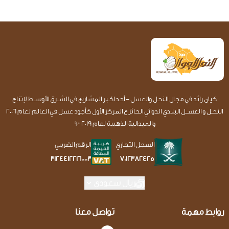
كيان رائد في مجال النحل والعسل - أحد اكـبر المشاريع في الشــرق الأوســط لإنتاج
النحـل و العســل البلـدي الدوائي الحائز ع المركز الأول كأجود عسل في العالم لعام 2006
والميدالية الذهبية لعام 2019 ✨
السجل التجاري
الرقم الضريبي
7012382425
312441221600003
ريال سعودي
روابط مهمة
تواصل معنا