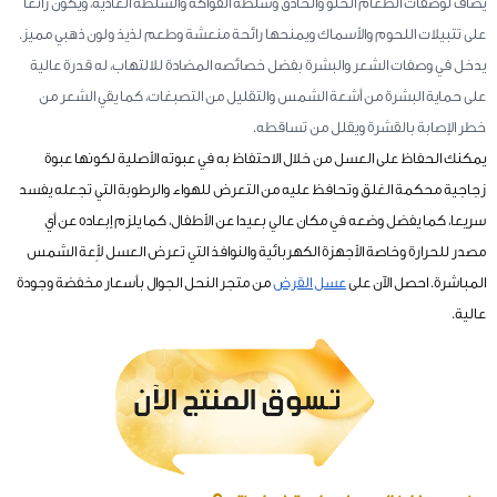
يضاف لوصفات الطعام الحلو والحادق وسلطة الفواكه والسلطة العادية، ويكون رائعا
على تتبيلات اللحوم والأسماك ويمنحها رائحة منعشة وطعم لذيذ ولون ذهبي مميز.
يدخل في وصفات الشعر والبشرة بفضل خصائصه المضادة للالتهاب، له قدرة عالية
على حماية البشرة من أشعة الشمس والتقليل من التصبغات، كما يقي الشعر من
خطر الإصابة بالقشرة ويقلل من تساقطه.
يمكنك الحفاظ على العسل من خلال الاحتفاظ به في عبوته الأصلية لكونها عبوة
زجاجية محكمة الغلق وتحافظ عليه من التعرض للهواء والرطوبة التي تجعله يفسد
سريعا، كما يفضل وضعه في مكان عالي بعيدا عن الأطفال، كما يلزم إبعاده عن أي
مصدر للحرارة وخاصة الأجهزة الكهربائية والنوافذ التي تعرض العسل لأِعة الشمس
المباشرة. احصل الآن على
عسل القرض
من متجر النحل الجوال بأسعار مخفضة وجودة
عالية.