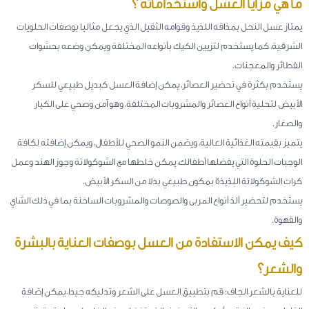
ما هي مزايا العسل واستخداماته ؟
يمتاز عسل النحل بمذاقه اللذيذ وقوامه الثقيل الذي يجعل مثاليا بوصفات الحلويات
الشرقية، كما يستخدم لتزيين الكيك بأنواعه المختلفة ويمكن وضعه بحشوات
الفطائر والمعجنات.
يستخدم بكثرة في تحضير العصائر، يمكن إضافة العسل كبديل طبيعي للسكر
الأبيض لتحلية أنواع العصائر والمشروبات المختلفة، وهو آمن وصحي على الكبار
والصغار.
يتميز بقيمته الغذائية العالية، ويضمن النمو الصحي للأطفال، ويمكن إضافته لكافة
الوجبات الحلوة التي يفضلها أطفالك، يمكن خلطها مع الشوكولاتة وجوز الهند وعمل
كرات الشوكولاتة اللذيذة بمكون طبيعي بدلا من السكر الأبيض.
يستخدم لتحضير ألذ أنواع المربى والصوصات والمشروبات الساخنة بما في ذلك الشاي
والقهوة.
كيف يمكن الاستفادة من العسل بوصفات العناية بالبشرة
والشعر؟
للعناية بالشعر الجاف: قم بتطبيق العسل على الشعر وتدليكه جيدا، يمكن إضافة