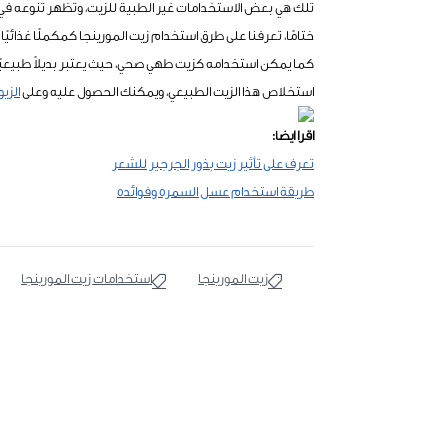
تلك هي بعض الاستخدامات غير الطبية للزيت، وتظهر تنوعه في 
ختامًا، تعرفنا على طرق استخدام زيت المورينجا كمكملًا غذائيً
كما يمكن استخدامه كزيت طهي صحي، حيث يعتبر بديلاً طبيعيًا 
استخلاص هذا الزيت الطبيعي، ويمكنك الحصول عليه وعلى
الزي
اقرا ايضا:
تعرف على تأثير زيت بذور الجرجير للشعر
طريقة استخدام عسل السمره وفوائده
زيت المورينجا
استخدامات زيت المورينجا