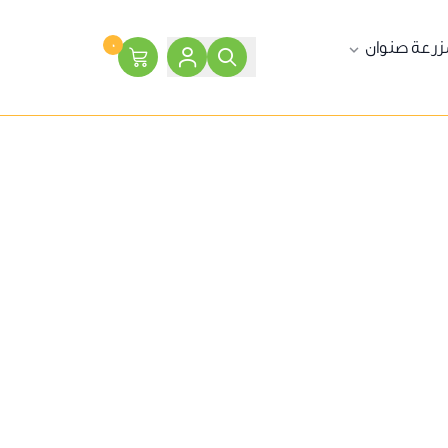
زرعة صنوان
٠