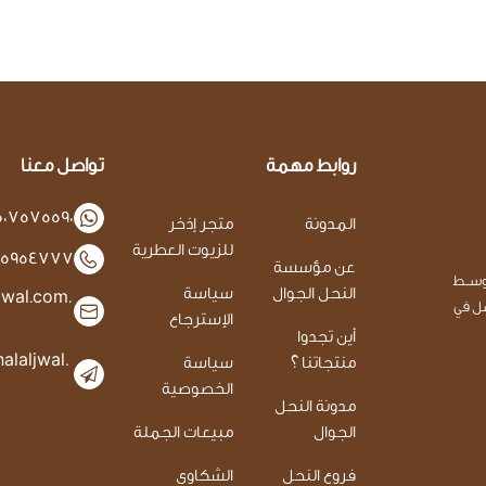
روابط مهمة
تواصل معنا
507575590
المدونة
متجر إذخر
للزيوت العطرية
125954777
عن مؤسسة
وســط
النحل الجوال
سياسة
jwal.com.
عسل في
الإسترجاع
أين تجدوا
laljwal.
منتجاتنا ؟
سياسة
الخصوصية
مدونة النحل
الجوال
مبيعات الجملة
فروع النحل
الشكاوى