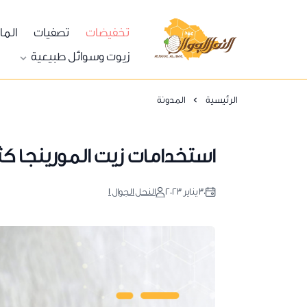
تخفيضات
تصفيات
الما
النحل الجوال
زيوت وسوائل طبيعية
الرئيسية
المدونة
استخدامات زيت المورينجا كث
٣٠ يناير ٢٠٢٣
النحل الجوال 1