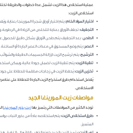
عملية استخلاص هذا الزيت تشمل عدة خطوات، والطريقة تختلف 
استخلاص الزيت:
اختيار المواد الخام:
يتم اختيار أوراق شجرة المورينجا بعناية، ويُف
التجفيف:
تجفف الأوراق بعناية للتخلص من الزيادة في الرطوبة،
الطحن
: بعد التجفيف، يتم طحن الأوراق بشكل دقيق للحصول 
العصر:
يتم وضع المسحوق في معدات العصر الباردة أو الساخنة،
الترشيح:
يتم ترشيح الزيت لإزالة الجسيمات الدقيقة والشوائ
تنقية الزيت:
يتم تنقية الزيت لضمان جودة عالية، ويمكن استخدام 
تخزين الزيت:
يُحفظ الزيت في زجاجات مظلمة للحفاظ على جودته
يُفضل استخدام طرق استخراج الزيت الباردة للحفاظ على عناصره. ك
الاستخلاص.
مواصفات زيت المورينغا الجيد
توجد الكثير من المواصفات التي يتميز بها
زيت بذور المورينجا
ال
طرق استخلاص الزيت:
يتم استخلاصه عادةً من بذور النبات بواس
المتميز.
لون الزيت:
يتميز الزيت الجيد بلونه الذهبي الفاتح إلى الغامق. هذا