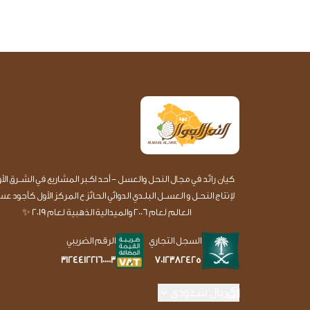
كيان رائد في مجال النحل والعسل - أحد اكـبر المشاريع في الشــرق الأ
لإنتاج النحـل و العســل البلـدي الدوائي الحائز ع المركز الأول كأجود 
العالم لعام 2006 والميدالية الذهبية لعام 2019 ✨
السجل التجاري
الرقم الضريبي
7012382425
312441221600003
ريال سعودي