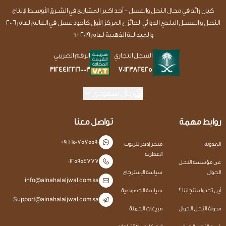
كيان رائد في مجال النحل والعسل - أحد اكـبر المشاريع في الشــرق الأوســط لإنتاج
النحـل و العســل البلـدي الدوائي الحائز ع المركز الأول كأجود عسل في العالم لعام 2006
والميدالية الذهبية لعام 2019 ✨
السجل التجاري
الرقم الضريبي
7012382425
312441221600003
ريال سعودي
روابط مهمة
تواصل معنا
+966507575590
المدونة
متجر إذخر للزيوت
العطرية
0125954777
عن مؤسسة النحل
الجوال
سياسة الإسترجاع
info@alnahalaljwal.com.sa
أين تجدوا منتجاتنا ؟
سياسة الخصوصية
Support@alnahalaljwal.com.sa
مدونة النحل الجوال
مبيعات الجملة