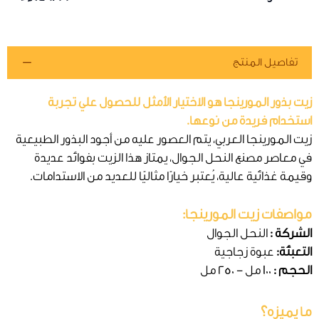
تفاصيل المنتج
زيت بذور المورينجا هو الاختيار الأمثل للحصول علي تجربة
استخدام فريدة من نوعها.
زيت المورينجا العربي، يتم العصور عليه من أجود البذور الطبيعية
في معاصر مصنع النحل الجوال، يمتاز هذا الزيت بفوائد عديدة
وقيمة غذائية عالية، يُعتبر خيارًا مثاليًا للعديد من الاستدامات.
مواصفات زيت المورينجا:
الشركة :
النحل الجوال
التعبئة:
عبوة زجاجية
الحجم :
100 مل - 250 مل
ما يميزه؟