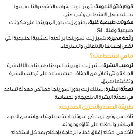
قوام فائق النعومة:
يتميز الزيت بقوامه الخفيف والناعم، مما
يجعله سهل الامتصاص وغير دهني.
مكونات طبيعية غنية:
يحتوي زيت بذور المورينجا على مكونات
طبيعية وآمنة 100%.
رائحة مميزة:
يتميز زيت المورينجا برائحته العشبية الطبيعية التي
تضفي إحساسًا بالانتعاش والاسترخاء.
ما هي استخداماته؟
ترطيب البشرة:
يُعتبر زيت المورينجا مرطبًا طبيعيًا فعالًا للبشرة
الجافة والتي تعاني من الجفاف، حيث يساعد على ترطيب البشرة
وتغذيتها بعمق.
تهدئة البشرة:
يمتلك زيت بذور المورينجا خصائص مهدئة تساعد
في تهدئة البشرة المتهيجة والحساسة.
طريقة الحفظ والتخزين الصحيحة:
تأكد من وضع الزيت في عبوة زجاجية مظلمة لحمايته من الضوء
المباشر والحفاظ على نقاؤه وجودته.
تأكد من إحكام إغلاق غطاء الزجاجة بإحكام بعد كل استخدام