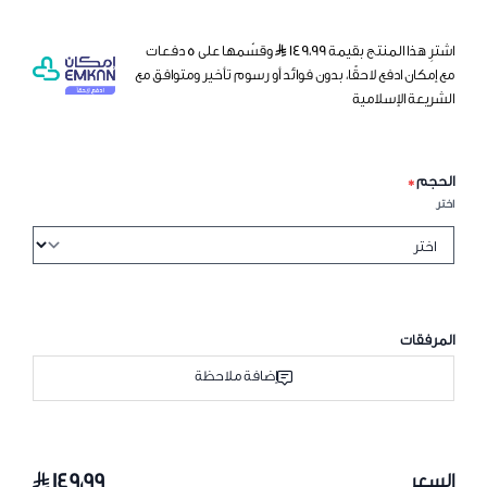
اشترِ هذا المنتج بقيمة ١٤٩٫٩٩
وقسّمها على 5 دفعات
مع إمكان ادفع لاحقًا، بدون فوائد أو رسوم تأخير ومتوافق مع
الشريعة الإسلامية
الحجم
*
اختر
المرفقات
إضافة ملاحظة
١٤٩٫٩٩
السعر