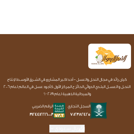
كيان رائد في مجال النحل والعسل - أحد اكـبر المشاريع في الشــرق الأوســط لإنتاج
النحـل و العســل البلـدي الدوائي الحائز ع المركز الأول كأجود عسل في العالم لعام 2006
والميدالية الذهبية لعام 2019 ✨
السجل التجاري
الرقم الضريبي
7012382425
312441221600003
ريال سعودي