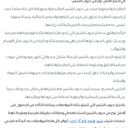
في اختيار أفضل نوع من حبوب الشمر:
الطازجة والعضوية: ابحث عن حبوب الشمر الطازجة والعضوية إذا كان ذلك متاحاً، حيث
أن الحبوب الطازجة تحتوي على مزيد من النكهة والعناصر الغذائية، بينما العضوية
تضمن عدم استخدام المبيدات الكيميائية أثناء زراعتها.
الرائحة واللون**: اختر حبوب الشمر التي تبدو طازجة ولها رائحة قوية ونكهة طبيعية،
ويجب أن تكون الحبوب لونها أخضر زاهي وتبدو ممتلئة وخالية من العيوب مثل الأوساخ
والشوائب.
التغليف الجيد: اختر حبوب الشمر المعبأة بشكل جيد والتي تكون موجودة في عبوات
محكمة الإغلاق ومختومة للحفاظ على الطازجة والنكهة.
المصدر والماركة: حاول البحث عن مصادر موثوقة وماركات معروفة لضمان الجودة
والأصالة.
التخزين الصحيح: بمجرد شراء حبوب الشمر، قم بتخزينها في مكان بارد وجاف بعيداً
عن أشعة الشمس المباشرة والرطوبة للحفاظ على جودتها وطازجتها.
باختيار حبوب الشمر التي تتمتع بتلك المواصفات، يمكنك التأكد من الحصول على
أفضل نوع من حبوب الشمر لاستخدامه في وصفاتك بطريقة طبيعية ومفيدة، لهذا
ننصحك بشراء
شمر هندي 125g - إذخر
لتوفر كل هذه المواصفات به، كما أنه طبيعي