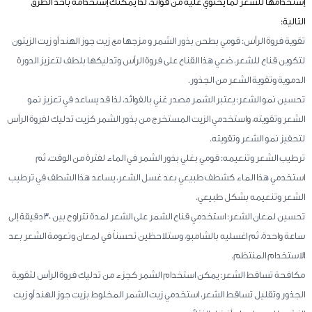
إستخدامها للشعر لما يحتوي عليه من فوائد، لذا يمكنك إستخدامه بأحد الطرق
التالية:
تقوية فروة الرأس: قومي بطحن بذور الشمر و مزجها مع زيت جوز الهند أو زيت الزيتون
لتكوين قناع للشعر، ضعي هذا القناع على فروة الرأس وتدليكها بلطف لتعزيز الدورة
الدموية وتقوية الشعر من الجذور.
تحسين نمو الشعر: يعتبر الشمر مصدر غني بالفوائد، لذا قد يساعد في تعزيز نمو
الشعر وتقويته، واستخدمي الزيت المستخرج من بذور الشمر كزيت تدليك لفروة الرأس
لتحفيز نمو الشعر وتقويته.
ترطيب الشعر وتنعيمه: قومي بغلي بذور الشمر في الماء لفترة من الوقت، ثم
استخدمي هذا الماء كشطف طبيعي بعد غسل الشعر، يساعد هذا الشطف في ترطيب
الشعر وتنعيمه بشكل طبيعي.
تحسين لمعان الشعر: استخدمي قناع الشمر على الشعر لمدة تتراوح بين 30 دقيقة إلى
ساعة واحدة، ثم اغسليه بالشامبو، وستلاحظين تحسناُ في لمعان ونعومة الشعر بعد
الاستخدام المنتظم.
مكافحة تساقط الشعر: يمكن استخدام الشمر كجزء من تدليك فروة الرأس لتقوية
الجذور وتقليل تساقط الشعر، استخدمي زيت الشمر المخلوط بزيت جوز الهند أو زيت