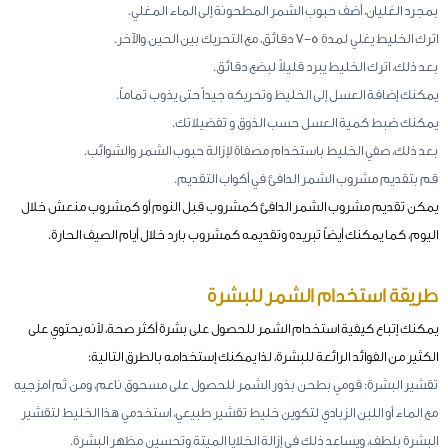
بمجرد الغليان، أضف حبوب الشمر المطحونة إلى الماء المغلي.
اترك الخليط يغلي لمدة 5-7 دقائق، مع التحريك بين الحين والآخر.
بعد ذلك، اترك الخليط يبرد قليلاً لبضع دقائق.
يمكنك إضافة العسل إلى الخليط وتحريكه جيداً حتى يذوب تماماً.
يمكنك ضبط كمية العسل حسب الذوق و تفضيلاتك.
بعد ذلك، صفي الخليط باستخدام مصفاة لإزالة حبوب الشمر والشوائب.
قم بتقديم مشروب الشمر الدافئ في أكواب التقديم.
يمكن تقديم مشروب الشمر الدافئ كمشروب قبل النوم أو كمشروب منعش خلال
اليوم، كما يمكنك أيضاً تبريده وتقديمه كمشروب بارد خلال أيام الصيف الحارة.
طريقة استخدام الشمر للبشرة
يمكنك إتباع كيفية استخدام الشمر للحصول على بشرة أكثر صحة، لأنه يحتوي على
الكثير من الفوائد الرائعة للبشرة، لذا يمكنك إستخدامه بالطرق التالية:
تقشير البشرة: قومي بطحن بذور الشمر للحصول على مسحوق ناعم، ومن ثم امزجيه
مع الماء أو اللبن الزبادي لتكوين خليط تقشير طبيعي، استخدمي هذا الخليط لتقشير
البشرة بلطف، ويساعد ذلك في إزالة الخلايا الميتة وتحسين مظهر البشرة.