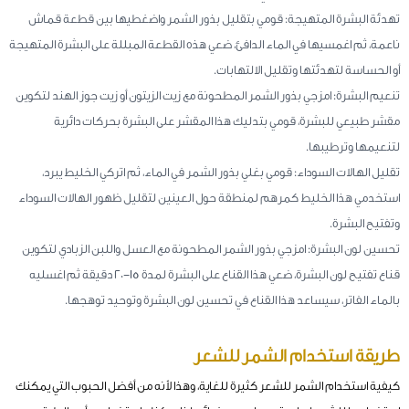
تهدئة البشرة المتهيجة: قومي بتقليل بذور الشمر واضغطيها بين قطعة قماش
ناعمة، ثم اغمسيها في الماء الدافئ، ضعي هذه القطعة المبللة على البشرة المتهيجة
أو الحساسة لتهدئتها وتقليل الالتهابات.
تنعيم البشرة: امزجي بذور الشمر المطحونة مع زيت الزيتون أو زيت جوز الهند لتكوين
مقشر طبيعي للبشرة، قومي بتدليك هذا المقشر على البشرة بحركات دائرية
لتنعيمها وترطيبها.
تقليل الهالات السوداء: قومي بغلي بذور الشمر في الماء، ثم اتركي الخليط يبرد،
استخدمي هذا الخليط كمرهم لمنطقة حول العينين لتقليل ظهور الهالات السوداء
وتفتيح البشرة.
تحسين لون البشرة: امزجي بذور الشمر المطحونة مع العسل واللبن الزبادي لتكوين
قناع تفتيح لون البشرة، ضعي هذا القناع على البشرة لمدة 15-20 دقيقة ثم اغسليه
بالماء الفاتر، سيساعد هذا القناع في تحسين لون البشرة وتوحيد توهجها.
طريقة استخدام الشمر للشعر
كيفية استخدام الشمر للشعر كثيرة للغاية، وهذا لأنه من أفضل الحبوب التي يمكنك