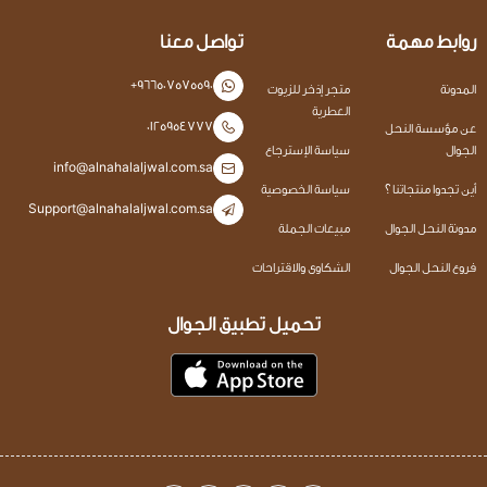
روابط مهمة
تواصل معنا
+966507575590
المدونة
متجر إذخر للزيوت
العطرية
0125954777
عن مؤسسة النحل
الجوال
سياسة الإسترجاع
info@alnahalaljwal.com.sa
أين تجدوا منتجاتنا ؟
سياسة الخصوصية
Support@alnahalaljwal.com.sa
مدونة النحل الجوال
مبيعات الجملة
فروع النحل الجوال
الشكاوى والاقتراحات
تحميل تطبيق الجوال