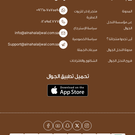
+966507575590
المدونة
متجر إذخر للزيوت
العطرية
0125954777
عن مؤسسة النحل
الجوال
سياسة الإسترجاع
info@alnahalaljwal.com.sa
أين تجدوا منتجاتنا ؟
سياسة الخصوصية
Support@alnahalaljwal.com.sa
مدونة النحل الجوال
مبيعات الجملة
فروع النحل الجوال
الشكاوى والاقتراحات
تحميل تطبيق الجوال