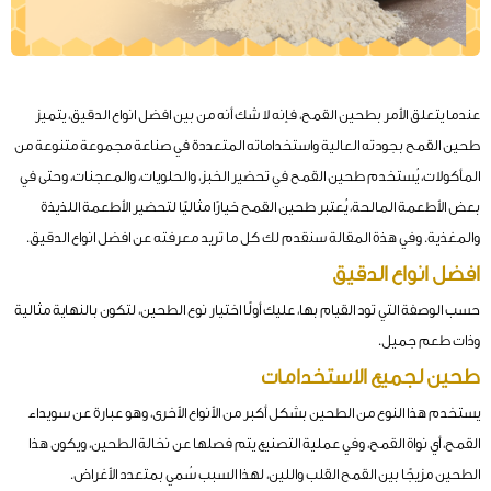
عندما يتعلق الأمر بطحين القمح، فإنه لا شك أنه من بين افضل انواع الدقيق، يتميز
طحين القمح بجودته العالية واستخداماته المتعددة في صناعة مجموعة متنوعة من
المأكولات، يُستخدم طحين القمح في تحضير الخبز، والحلويات، والمعجنات، وحتى في
بعض الأطعمة المالحة، يُعتبر طحين القمح خيارًا مثاليًا لتحضير الأطعمة اللذيذة
والمغذية. وفي هذة المقالة سنقدم لك كل ما تريد معرفته عن افضل انواع الدقيق.
افضل انواع الدقيق
حسب الوصفة التي تود القيام بها، عليك أولًا اختيار نوع الطحين، لتكون بالنهاية مثالية
وذات طعم جميل.
طحين لجميع الاستخدامات
يستخدم هذا النوع من الطحين بشكل أكبر من الأنواع الأخرى، وهو عبارة عن سويداء
القمح، أي نواة القمح، وفي عملية التصنيع يتم فصلها عن نخالة الطحين، ويكون هذا
الطحين مزيجًا بين القمح القلب واللين، لهذا السبب سُمي بمتعدد الأغراض.