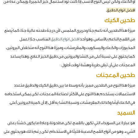
أو الكعك، ولكن ليس النوع الأنسب إذا كنت تود استعمال خبز الخميرة، ويمكن عدّه من
افضل انواع الدقيق
.
طحين الكيك
ميزة هذا الطحين أنه ناعم جدًا وحريري الملمس، لأن درجة طحنه عالية جدًا، كما يُصنع
من القمح الناعم بالأساس، وهو أحد
افضل انواع الدقيق
المناسب جدًا لعمل
المخبوزات والكعك والبسكويت والمقرمشات، وميزة هذا النوع أنه منخفض البروتين،
كما يحتوي على نسبة أعلى من النشا والبروتين من دقيق الخبز العادي، وهذا يساعد
المعجنات على أن تبقى طرية وهشة لوقت أطول.
طحين المعجنات
ميزة هذا النوع من الطحين مميز بأنه وسط ما بين دقيق الكيك والدقيق متعدد
الاستعمالات، يستخدم هذا النوع على الأكثر لصناعة المعجنات، لكن يمكن استخدامه
في الكعك أيضًا وكذلك المقرمشات، ونسبة النشا به أقل، إلا أن كمية البروتين أعلى.
السميد
هو عبارة عن السويداء التي تكون بالقمح، لكن مطحونة، وعادة ما يكون خشنًا بعض
الشيء، وهو من أنواع القمح الصعبة قليلًا في الاستخدام، لكن رغم ذلك هو يحتوي على