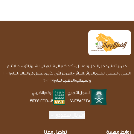
كيان رائد في مجال النحل والعسل - أحد اكـبر المشاريع في الشــرق الأوســط لإنتاج
النحـل و العســل البلـدي الدوائي الحائز ع المركز الأول كأجود عسل في العالم لعام 2006
والميدالية الذهبية لعام 2019 ✨
السجل التجاري
الرقم الضريبي
7012382425
312441221600003
ريال سعودي
روابط مهمة
تواصل معنا