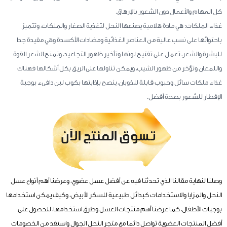
كل المهام والأعمال دون الشعور بالإرهاق.
غذاء الملكات: هي مادة هلامية يصنعها النحل لتغذية الصغار والملكات، وتتميز
باحتوائها على نسب عالية من العناصر الغذائية ومضادات الأكسدة وهي مفيدة جدا
للبشرة والشعر، تعمل على تفتيح لونها وتأخير ظهور التجاعيد، وتمنح الشعر القوة
واللمعان وتؤخر من ظهور الشيب، ويمكن تناولها على الريق بكل أشكالها فهناك
غذاء ملكات سائل وحبوب قابلة للذوبان، ينصح بإذابتها بكوب لبن دافىء بوجبة
الإفطار للشعور بصحة أفضل.
وصلنا لنهاية مقالنا الذي تحدثنا فيه عن أفضل عسل عضوي، وعرضنا أهم أنواع عسل
النحل والمزايا والاستخدامات كبدائل طبيعية للسكر الأبيض، وكيف يمكن استخدامها
بوجبات الأطفال، كما عرضنا أهم منتجات العسل وطرق استخدامها، للحصول على
أفضل المنتجات العضوية تواصل دائما مع متجر النحل الجوال واستفد من الخصومات