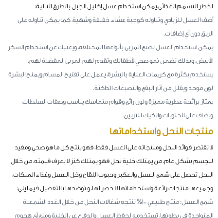
لخطر التسمم الغذائي.يمكن استخدام عسل إكليل الجبل بالطرق التالية:
أضف العسل للزبادي وتناوله كوجبة عشاء خفيفة وشهية، كما يمكن تناوله على
الريق دون أي إضافات.
يمكن استخدام العسل لصنع المربى بأنواعها المختلفة، ويغنيك عن استخدام السكر
الأبيض، وبذلك تضمن نمو صحي لأطفالك وتقدم لهم المربى المفضلة لهم.
يستخدم بكثرة مع كريمات العناية بالبشرة، يعمل على تفتيح المسام ويمنح البشرة
لون موحد ويقلل من آثار البقع والتصبغات الداكنة.
يمتاز برائحة عطرية مميزة ولون رائع وقوام متماسك يناسب وصفات السلطات،
ويضاف على الحلويات والكيك للتزيين.
منتجات النحل واستخداماتها
لا تقتصر فوائد النحل ومنتجاته على العسل فقط، فهو ينتج كل ما هو صحي ومفيد
للجسم بشكل عام، من يمتلك خلية نحل فهو يمتلك كنز لا يعرف قيمته، من خلال
النحل تحصل على شمع العسل والعكبر وحبوب اللقاح وخل العسل وغذاء الملكات،
وجميعها منتجات رائعة واستخداماتها لا حصر لها، و نوضحها بالتفصيل فيما يلي:
شمع العسل: منتج طبيعي 100% تنتجه شغالات النحل من خلال الغدد الشمعية
المتواجدة في بطونها، تستخدمه لحفظ العسل والدفاع عن الخلية ومنع أي هجوم