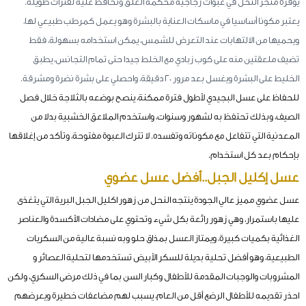
يوفره متجر النحل في عبوات زجاجية محكمة الغلق وتحافظ عليه لفترات طويلة.
يعتبر مكونا أساسيا في ماسكات العناية بالبشرة وهو يعمل كمرطب طبيعي لها،
ويحميها من الالتهابات عند التعرض للشمس، يمكن استخدامه بسهولة، فقط
تضيف ملعقتين منه على كوب زبادي مع الخلط جيدا حتى تمام التجانس، يطبق
الخليط على البشرة ويغسل بعد مرور 20 دقيقة، واحصلي على بشرة نضرة ومشرقة.
للحفاظ على عسل البجيدي لأطول فترة ممكنة، ينصح بوضعه بالثلاجة خلال فصل
الصيف، وبذلك تحتفظ به لشهور وسنوات، واستخدم الملاعق الخشبية بدلا من
المعدنية التي تتفاعل مع مكوناته وتفسده. لا تترك العبوة مفتوحة، وتأكد من إغلاقها
بإحكام بعد كل استخدام.
عسل إكليل الجبل..أفضل عسل عضوي
عسل عضوي مميز عالي الجودة ينتجه النحل من زهور اكليل الجبل البرية التي يتغذى
عليها باستمرار، وهي زهور رائعة بكل شيء وتحتوي على مضادات الأكسدة والعناصر
الغذائية بكميات كبيرة، ويمتاز العسل بمذاق حلو وبه نسبة عالية من السكريات
الطبيعية، وهو أفضل تحلية بديلة للسكر الأبيض تستخدمها لتحلية العصائر و
المشروبات والوجبات المقدمة للأطفال وكبار السن بما في ذلك مرضى السكري، ولكن
احذر تقديمه للأطفال الرضع أقل من العام، يسبب لهم مضاعفات خطيرة ويعرضهم