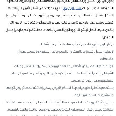
يكون في لون العسل ورائحته التي تتأثر كثيرا بمنطقة استخراجه والظروف المناخية
المحيطة به، ونرشح لك
عسل البجيدي
، الذي يعد واحدا من أشهر الأنواع التي يفضلها
الأطفال بفضل مذاقه الحلو اللذيذ، يستخرج من وادي بشرق مكة المكرمة شمال جبل
كبكب ويفيض على وادي عرنة في عرفات، وهناك تتواجد أنواع كثيرة من الزهور التي
يتغذى عليها النحل لينتج لنا أجود أنواع العسل بنكهات مختلفة، وأهم ما يميز عسل
البجيدي:
يمتاز بلون عنبري فاتح، يمنح الوصفات لونا مميزا وشهيا.
لا يحتوي على أي نسبة من السكروز، يناسب مرضى السكري ولا يسبب لهم أي
مضاعفات.
هو الطعام المفضل لدى الأطفال، مذاقه حلو ولذيذ، يمكن إضافته على وجبات
الشوفان باللبن أو إذابة ملعقة منه على كوب لبن دافيء وتقديمه لهم بالمساء
ليساعدهم على النوم في هدوء.
يستخدم كتحلية طبيعية بديلة للسكر الأبيض، يمكن إضافته للعصائر بكل أنواعها
والمشروبات الساخنة والباردة.
يدخل بكثرة في وصفات الطعام خاصة التتبيلات الخاصة بالمشويات، يضيف لها نكهة
مختلفة ويجعل قوام اللحم طري للغاية ويمنحه لون ذهبي ورائحة فاتحة للشهية.