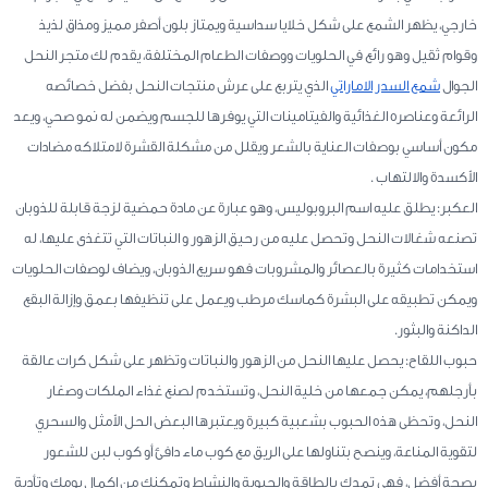
خارجي، يظهر الشمع على شكل خلايا سداسية ويمتاز بلون أصفر مميز ومذاق لذيذ
وقوام ثقيل وهو رائع في الحلويات ووصفات الطعام المختلفة، يقدم لك متجر النحل
الجوال
شمع السدر الاماراتي
الذي يتربع على عرش منتجات النحل بفضل خصائصه
الرائعة وعناصره الغذائية والفيتامينات التي يوفرها للجسم ويضمن له نمو صحي، ويعد
مكون أساسي بوصفات العناية بالشعر ويقلل من مشكلة القشرة لامتلاكه مضادات
الأكسدة والالتهاب .
العكبر: يطلق عليه اسم البروبوليس، وهو عبارة عن مادة حمضية لزجة قابلة للذوبان
تصنعه شغالات النحل وتحصل عليه من رحيق الزهور و النباتات التي تتغذى عليها، له
استخدامات كثيرة بالعصائر والمشروبات فهو سريع الذوبان، ويضاف لوصفات الحلويات
ويمكن تطبيقه على البشرة كماسك مرطب ويعمل على تنظيفها بعمق وإزالة البقع
الداكنة والبثور.
حبوب اللقاح: يحصل عليها النحل من الزهور والنباتات وتظهر على شكل كرات عالقة
بأرجلهم، يمكن جمعها من خلية النحل، وتستخدم لصنع غذاء الملكات وصغار
النحل، وتحظى هذه الحبوب بشعبية كبيرة ويعتبرها البعض الحل الأمثل والسحري
لتقوية المناعة، وينصح بتناولها على الريق مع كوب ماء دافئ أو كوب لبن للشعور
بصحة أفضل، فهي تمدك بالطاقة والحيوية والنشاط وتمكنك من إكمال يومك وتأدية