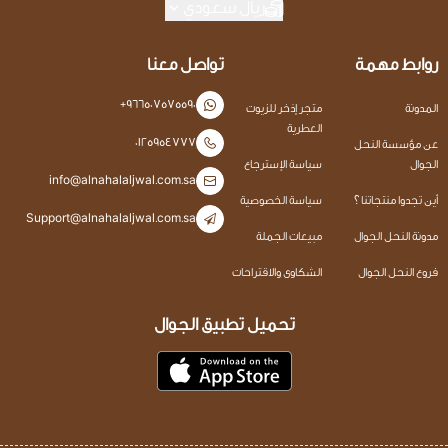
ريال سعودي
روابط مهمة
تواصل معنا
+966507575590
المدونة
متجر إذخر للزيوت
العطرية
0125954777
عن مؤسسة النحل
الجوال
سياسة الإسترجاع
info@alnahalaljwal.com.sa
أين تجدوا منتجاتنا ؟
سياسة الخصوصية
Support@alnahalaljwal.com.sa
مدونة النحل الجوال
مبيعات الجملة
فروع النحل الجوال
الشكاوى والاقتراحات
تحميل تطبيق الجوال