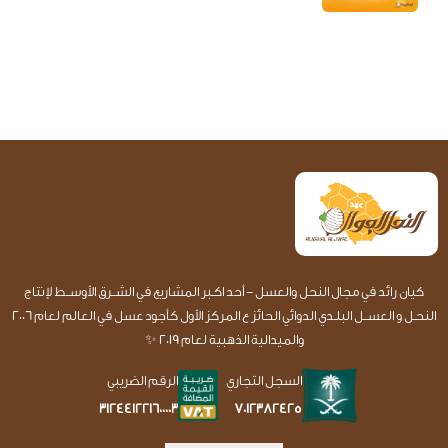
كيان رائد في مجال النحل والعسل - أحد اكـبر المشاريع في الشــرق الأوســط لإنتاج
النحـل و العســل البلـدي الدوائي الحائز ع المركز الأول كأجود عسل في العالم لعام 2006
والميدالية الذهبية لعام 2019 ✨
السجل التجاري
الرقم الضريبي
7012382425
312441221600003