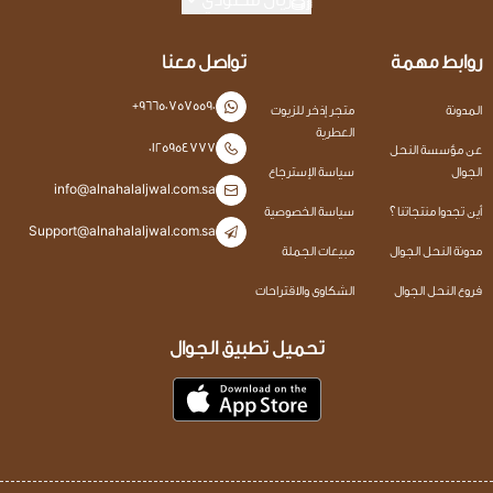
روابط مهمة
تواصل معنا
+966507575590
المدونة
متجر إذخر للزيوت
العطرية
0125954777
عن مؤسسة النحل
الجوال
سياسة الإسترجاع
info@alnahalaljwal.com.sa
أين تجدوا منتجاتنا ؟
سياسة الخصوصية
Support@alnahalaljwal.com.sa
مدونة النحل الجوال
مبيعات الجملة
فروع النحل الجوال
الشكاوى والاقتراحات
تحميل تطبيق الجوال