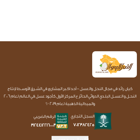
كيان رائد في مجال النحل والعسل - أحد اكـبر المشاريع في الشــرق الأوســط لإنتاج
النحـل و العســل البلـدي الدوائي الحائز ع المركز الأول كأجود عسل في العالم لعام 2006
والميدالية الذهبية لعام 2019 ✨
السجل التجاري
الرقم الضريبي
7012382425
312441221600003
ريال سعودي