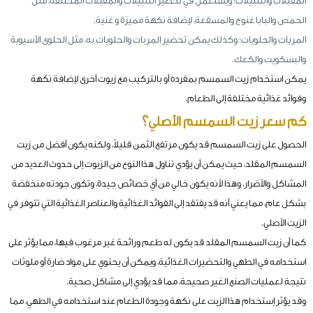
المقبلات والتتبيلات: ويستعمل في تحضير التتبيلات والمقبلات المختلفة، مثل
الحمص والبابا غنوج والمسقعة، لإضافة نكهة مميزة و غنية.
المربات والحلويات: وكذلك يمكن تحضير المربات والحلويات به، مثل الحلوى الآسيوية
والبسكويت والكعك.
يمكن استخدام زيت السمسم بمفرده أو بالتركيب مع زيوت أخرى لإضافة نكهة
وفوائد غذائية مختلفة إلى الطعام.
كم سعر زيت السمسم الأصلي؟
الحصول على زيت السمسم قد يكون مرتفع الثمن قليلاً، ولكنه يكون أفضل من زيت
السمسم المقلد، حيث يمكن أن يؤدي تناول هذا النوع من الزيوت إلى حدوث العديد من
المشاكل والأضرار، وهذا لأنه يكون خالي من أي خصائص جيدة، وتكون جودته منخفضة
بشكل عام، مما يعني أنه قد يفتقد إلى الفوائد الغذائية والعناصر الغذائية التي تتوفر في
الزيت الأصلي.
كما أن زيت السمسم المقلد قد يكون له طعم ورائحة غير مرغوب فيها، مما يؤثر على
استخدامه في الطهي والتحضيرات الغذائية، ويمكن أن يحتوي على مواد ضارة أو ملوثات
نتيجة لعمليات الصنع الغير صحيحة، مما قد يؤدي إلى مشاكل صحية.
وقد يؤثر إستخدام هذا الزيت على نكهة وجودة الطعام عند استخدامه في الطهي، مما