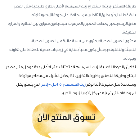
طريقة الاستخراج: يتم استخراج زيت السمسم الأصلي بطرق طبيعية مثل العصر
بالضغط البارد أو بطرق التقطير، مما يحافظ على جودة الزيت ونقاوته.
مذاق الزيت: يتميز بمذاقه المميز والمرغوب، حيث يكون متوازن بين الحلاوة والمرارة
الخفيفة.
محتوى الدهون الصحية: يحتوي على نسبة عالية من الدهون الصحية.
التعبئة والتغليف: يجب أن يكون معبأ بعناية في زجاجات صحية للحفاظ على نقاوته
وجودته.
تذكر أن الجودة الفعلية لزيت السمسم قد تختلف اعتماداًعلى عدة عوامل مثل مصدر
الإنتاج وطريقة التصنيع وظروف التخزين، لذا يفضل الشراء من مصادر موثوقة
ومعتمدة مثل متجرنا، لأننا نوفر
زيت السمسم 250 مل - إذخر
الذي يتمتع بكل
المواصفات التي تميزه عن كل أنواع الزيوت الأخرى.