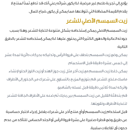
يؤدي إلى تجربة طعم غير مرضية، لذا يكون شرائه يعني أنك قد تدفع ثمناً لمنتج لا
يقدم القيمة المضافة التي تتوقعها، مما يمكن أن يكون ضياع للمال.
زيت السمسم الأصلي للشعر
زيت السمسم الاصلي يمكن إستخدامه بشكل متنوعة للغاية للشعر، وهذا بسبب
جودته العالية والدهون الكثيرة التي يحتوي عليها، لذا يمكن إستخدامه للشعر بالطرق
التالية:
يمكن وضع زيت السمسم بلطف على فروة الرأس وتدليكه بحركات دائرية لمدة عشر
إلى خمس عشرة دقيقة قبل الاستحمام.
يمكن خلط زيت السمسم مع زيت آخر مثل زيت جوز الهند أو زيت اللوز الحلو لإنشاء
ماسك مغذي للشعر، قم بتوزيع المزيج بالتساوي على شعرك من الجذور إلى الأطراف
واتركه لمدة ثلاثين دقيقة قبل غسله بالشامبو.
قم بتدفئة القليل من زيت السمسم بين يديك ثم ضعه على الأطراف الجافة للشعر
لتغذية الأطراف وتقويتها.
قبل استخدام زيت السمسم أو أي منتج آخر على شعرك، يفضل إجراء اختبار حساسية
عن طريق وضع قطرة صغيرة على بشرة فروة الرأس أو الجلد الحساس للتأكد من عدم
حدوث أي تفاعلات سلبية.