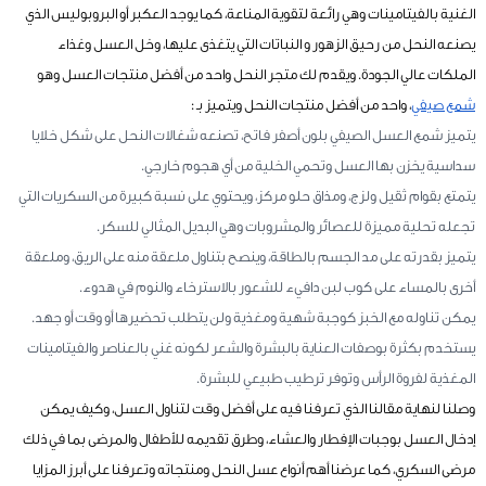
الغنية بالفيتامينات وهي رائعة لتقوية المناعة، كما يوجد العكبر أو البروبوليس الذي
يصنعه النحل من رحيق الزهور و النباتات التي يتغذى عليها، وخل العسل وغذاء
الملكات عالي الجودة. ويقدم لك متجر النحل واحد من أفضل منتجات العسل وهو
شمع صيفي
، واحد من أفضل منتجات النحل ويتميز بـ :
يتميز شمع العسل الصيفي بلون أصفر فاتح، تصنعه شغالات النحل على شكل خلايا
سداسية يخزن بها العسل وتحمي الخلية من أي هجوم خارجي.
يتمتع بقوام ثقيل ولزج، ومذاق حلو مركز، ويحتوي على نسبة كبيرة من السكريات التي
تجعله تحلية مميزة للعصائر والمشروبات وهي البديل المثالي للسكر.
يتميز بقدرته على مد الجسم بالطاقة، وينصح بتناول ملعقة منه على الريق، وملعقة
أخرى بالمساء على كوب لبن دافيء للشعور بالاسترخاء والنوم في هدوء.
يمكن تناوله مع الخبز كوجبة شهية ومغذية ولن يتطلب تحضيرها أو وقت أو جهد.
يستخدم بكثرة بوصفات العناية بالبشرة والشعر لكونه غني بالعناصر والفيتامينات
المغذية لفروة الرأس وتوفر ترطيب طبيعي للبشرة.
وصلنا لنهاية مقالنا الذي تعرفنا فيه على أفضل وقت لتناول العسل، وكيف يمكن
إدخال العسل بوجبات الإفطار والعشاء، وطرق تقديمه للأطفال والمرضى بما في ذلك
مرضى السكري، كما عرضنا أهم أنواع عسل النحل ومنتجاته وتعرفنا على أبرز المزايا