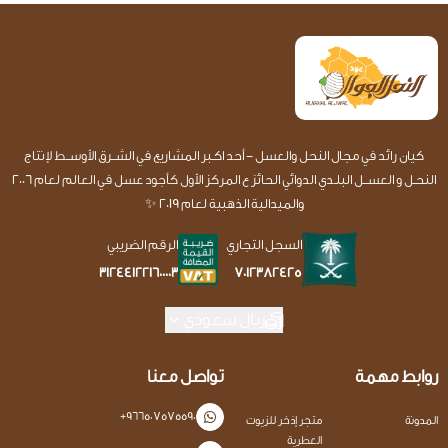
كيان رائد في مجال النحل والعسل - أحد اكـبر المشاريع في الشــرق الأوســط لإنتاج
النحـل و العســل البلـدي الدوائي الحائز ع المركز الأول كأجود عسل في العالم لعام 2006
والميدالية الذهبية لعام 2019 ✨
السجل التجاري
الرقم الضريبي
7012382425
312441221600003
ريال سعودي
روابط مهمة
تواصل معنا
+966507575590
المدونة
متجر إذخر للزيوت
العطرية