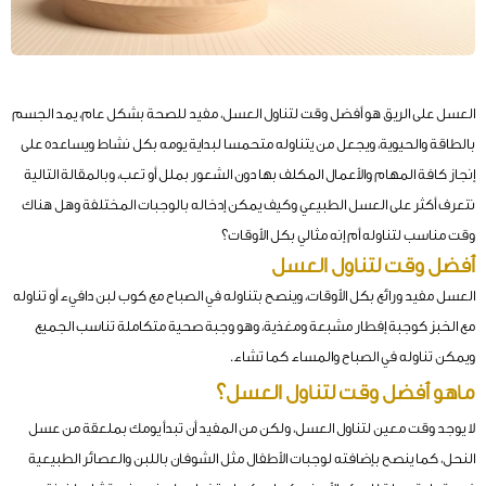
العسل على الريق هو أفضل وقت لتناول العسل، مفيد للصحة بشكل عام، يمد الجسم
بالطاقة والحيوية، ويجعل من يتناوله متحمسا لبداية يومه بكل نشاط ويساعده على
إنجاز كافة المهام والأعمال المكلف بها دون الشعور بملل أو تعب، وبالمقالة التالية
نتعرف أكثر على العسل الطبيعي وكيف يمكن إدخاله بالوجبات المختلفة وهل هناك
وقت مناسب لتناوله أم إنه مثالي بكل الأوقات؟
أفضل وقت لتناول العسل
العسل مفيد ورائع بكل الأوقات، وينصح بتناوله في الصباح مع كوب لبن دافيء أو تناوله
مع الخبز كوجبة إفطار مشبعة ومغذية، وهو وجبة صحية متكاملة تناسب الجميع
ويمكن تناوله في الصباح والمساء كما تشاء.
ماهو أفضل وقت لتناول العسل؟
لا يوجد وقت معين لتناول العسل، ولكن من المفيد أن تبدأ يومك بملعقة من عسل
النحل، كما ينصح بإضافته لوجبات الأطفال مثل الشوفان باللبن والعصائر الطبيعية