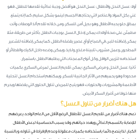
أولا: عسل النحل والأطفال: عسل النحل هو أفضل وجبة غذائية تقدمها للطفل، فهو
غني بكل المواد والعناصر التي يحتاجها الجسم لينمو بشكل سليم، كما إنه يتمتع
بمذاق حلو يحبه الأطفال وهو بديل آمن للسكر، ومن خلاله تقدم ألذ الوصفات وأنت
مطمئن على صحة أولادك، يمكن إدخال العسل بوجبات الطفل بأكثر من طريقة، مثلا
يمكن إضافته للبن في الصباح أو أي عصير يفضله الطفل، كما يمكن إضافته للشعير
المطحون وعمل مشروب تلبينة مغذي ولذيذ، ويمكن وضعه داخل الكيك والفطائر أو
استخدامه لتزيين الوافل وكل أنواع المعجنات التي يطلبها الطفل باستمرار.
ثانيا: عسل النحل و مرضى السكري: يمكن تقديم العسل لمرضى السكري بكميات
محدودة وهو يحميهم من الآثار الجانبية للسكر، ويمكنهم استخدام العسل لتحلية
الأطعمة والمشروبات والحلويات، فهو يتيح للمريض تناول الحلوى التي يفضلها ويحرم
منها خوفا من أضرار السكر الأبيض.
هل هناك أضرار من تناول العسل؟
نعم، هناك أضرار من تقديم العسل للأطفال الرضع الأقل من العام الواحد، يعرضهم
للإصابة بالتسمم الغذائي ويهدد حياتهم، وقد يسبب الحساسية لبعض الأطفال
الكبار، لذا ينصح دائما باستخدامه بكميات معقولة وعدم الإفراط في تناوله، وبالنسبة