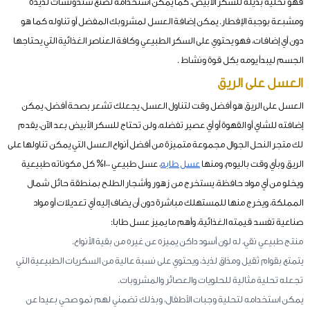
فهو تحلية بديلة للسكر الأبيض، كما يمكن استخدامه لصنع سندوتشات لذيذة
ومشبعة بوجبة الإفطار. يمكن إضافة العسل لمشروبك المفضل أو تناوله كما هو
دون أي إضافات، فهو يحتوي على السكر الطبيعي وكافة العناصر الغذائية التي يحتاجها
الجسم ليبدأ يومه بكل قوة ونشاط .
العسل على الريق
العسل على الريق هو
أفضل وقت لتناول العسل، يجعلك تشعر بصحة أفضل، يمكن
إضافته للشاي أو القهوة أو أي عصير تفضله، ولن تحتاج للسكر الأبيض بعد الآن، يقدم
لك متجر النحل الجوال مجموعة متميزة من أفضل أنواع العسل التي يمكن تناولها على
الريق وبأي وقت باليوم، ومنها
عسل طابه
، عسل طبيعي 100% كل مكوناته طبيعية
ويخلو من أي مواد حافظة، يستخرج من زهور وأشجار الطلح بمنطقة حائل شمال
المملكة، ويخرج منها للمستهلك مباشرة دون أن يضاف إليه أي تعديلات أو مواد
صناعية تفسد قيمته الغذائية، وأهم ما يميز عسل طابا:
منتج طبيعي نقي، له لون أسود داكن يميزه عن غيره من بقية الأنواع.
يتمتع بقوام ثقيل ومذاق لذيذ، ويحتوي على نسبة عالية من السكريات الطبيعية التي
تجعله تحلية مثالية للحلويات والعصائر والمشروبات.
يمكن استخدامه لتحلية وجبات الأطفال، وبذلك تضمني لهم نمو صحي بعيدا عن