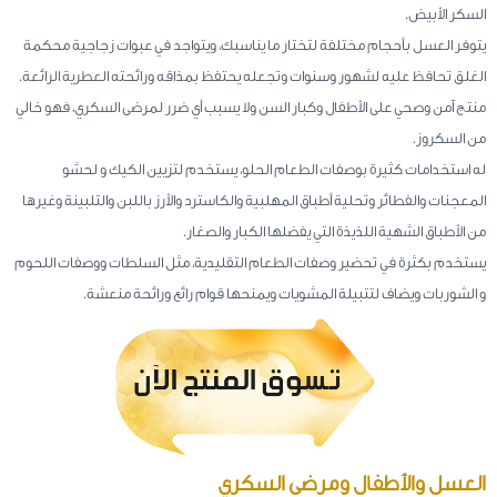
السكر الأبيض.
يتوفر العسل بأحجام مختلفة لتختار ما يناسبك، ويتواجد في عبوات زجاجية محكمة
الغلق تحافظ عليه لشهور وسنوات وتجعله يحتفظ بمذاقه ورائحته العطرية الرائعة.
منتج آمن وصحي على الأطفال وكبار السن ولا يسبب أي ضرر لمرضى السكري، فهو خالي
من السكروز.
له استخدامات كثيرة بوصفات الطعام الحلو، يستخدم لتزيين الكيك و لحشو
المعجنات والفطائر وتحلية أطباق المهلبية والكاسترد والأرز باللبن والتلبينة وغيرها
من الأطباق الشهية اللذيذة التي يفضلها الكبار والصغار.
يستخدم بكثرة في تحضير وصفات الطعام التقليدية، مثل السلطات ووصفات اللحوم
و الشوربات ويضاف لتتبيلة المشويات ويمنحها قوام رائع ورائحة منعشة.
العسل والأطفال ومرضى السكري