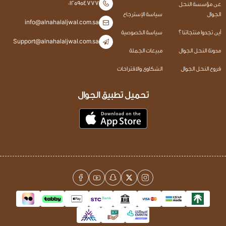
0125954777
عن مؤسسة النحل
الجوال
سياسة الإسترجاع
info@alnahalaljwal.com.sa
أين تجدوا منتجاتنا ؟
سياسة الخصوصية
Support@alnahalaljwal.com.sa
مدونة النحل الجوال
مبيعات الجملة
فروع النحل الجوال
الشكاوى والاقتراحات
تحميل تطبيق الجوال