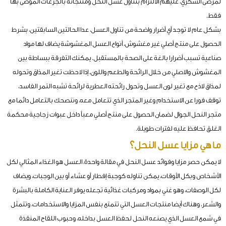
لمرضى السكري، عليهم الالتزام بتناول عسل النحل ومنتجاته بالجرعات الموصى بها
فقط.
بشكل عام لا توجد أي أضرار واضحة من تناول العسل، عدا الحالتين السابقتين، بشرط
الحصول على منتج أصلي غير مغشوش، أنواع العسل المغشوشة يضاف لها مواد
صناعية تسبب أضرارا بالغة على الصحة بالمستقبل. يمكنك التفرقة ببساطة بين
المغشوش والاصلي من خلال الرائحة والطعم واللون، إذا لاحظت تغير المذاق وتحوله
لمذاق لاذع مع تغير لون العسل وتحول رائحته العطرية لرائحة تشبه التمر الفاسد،
توقف فورا عن الاستخدام وغير المتجر الذي تتعامل معه، وننصحك بالتعامل دائما مع
متجر النحل الجوال لضمان الحصول على منتج أصلي معبأ داخل عبوات زجاجية محكمة
الغلق تحافظ عليه لفترات طويلة.
ما هي مزايا عسل النحل؟
لا يمكن حصر مزايا وفوائد عسل النحل في مقالة واحدة، العسل هو الغذاء المثالي لكل
الأشخاص وبكل الأوقات، يمكن تناوله كوجبة إفطار أو عشاء أو بين الوجبات، ويضاف
لكل الوصفات، وهو غني بمواد ومركبات غذائية تجعله يوفر العناية الكاملة بالبشرة
والشعر، وهناك أيضا منتجات العسل التي تتمتع بنفس المزايا والاستخدامات، وتتمثل
في شمع العسل الذي يصنعه النحل لحفظ العسل بداخله، وحبوب اللقاح المنقذة