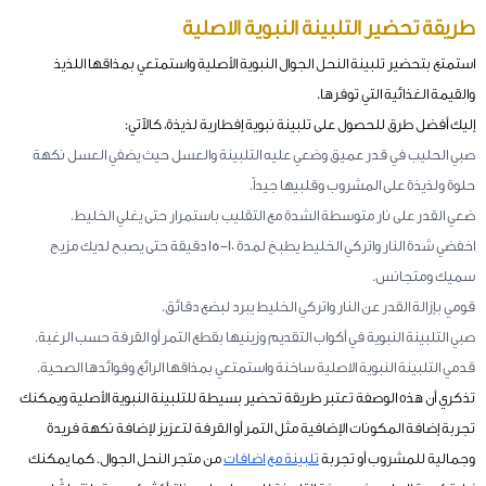
طريقة تحضير التلبينة النبوية الاصلية
استمتع بتحضير تلبينة النحل الجوال النبوية الأصلية واستمتعي بمذاقها اللذيذ
والقيمة الغذائية التي توفرها.
إليك أفضل طرق للحصول على تلبينة نبوية إفطارية لذيذة، كالآتي:
صبي الحليب في قدر عميق وضعي عليه التلبينة والعسل حيث يضفي العسل نكهة
حلوة ولذيذة على المشروب وقلبيها جيداً.
ضعي القدر على نار متوسطة الشدة مع التقليب باستمرار حتى يغلي الخليط.
اخفضي شدة النار واتركي الخليط يطبخ لمدة 10-15 دقيقة حتى يصبح لديك مزيج
سميك ومتجانس.
قومي بإزالة القدر عن النار واتركي الخليط يبرد لبضع دقائق.
صبي التلبينة النبوية في أكواب التقديم وزينيها بقطع التمر أو القرفة حسب الرغبة.
قدمي التلبينة النبوية الاصلية ساخنة واستمتعي بمذاقها الرائع وفوائدها الصحية.
تذكري أن هذه الوصفة تعتبر طريقة تحضير بسيطة للتلبينة النبوية الأصلية ويمكنك
تجربة إضافة المكونات الإضافية مثل التمر أو القرفة لتعزيز لإضافة نكهة فريدة
وجمالية للمشروب أو تجربة
تلبينة مع اضافات
من متجر النحل الجوال. كما يمكنك