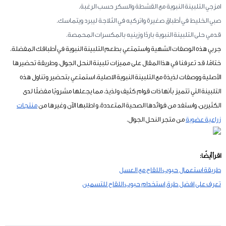
امزجي التلبينة النبوية مع القشطة والسكر حسب الرغبة.
صبي الخليط في أطباق صغيرة واتركيه في الثلاجة ليبرد ويتماسك.
قدمي حلى التلبينة النبوية باردًا وزينيه بالمكسرات المحمصة.
جربي هذه الوصفات الشهية واستمتعي بطعم التلبينة النبوية في أطباقك المفضلة.
ختامًا، قد تعرفنا في هذا المقال على مميزات تلبينة النحل الجوال، وطريقة تحضيرها
الأصلية ووصفات لذيذة مع التلبينة النبوية الاصلية، استمتعي بتحضير وتناول هذه
التلبينة التي تتميز بأنها ذات قوام كثيف ولذيذ، مما يجعلها مشروبًا مفضلًا لدى
الكثيرين، واستفد من فوائدها الصحية المتعددة، و اطلبها الآن وغيرها من
منتجات
زراعية عضوية
من متجر النحل الجوال.
اقرأ أيضًا:
طريقة استعمال حبوب اللقاح مع العسل
تعرف على افضل طرق استخدام حبوب اللقاح للتسمين