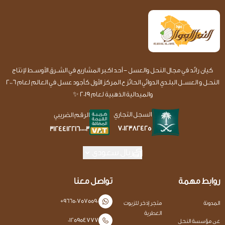
كيان رائد في مجال النحل والعسل - أحد اكـبر المشاريع في الشــرق الأوســط لإنتاج
النحـل و العســل البلـدي الدوائي الحائز ع المركز الأول كأجود عسل في العالم لعام 2006
والميدالية الذهبية لعام 2019 ✨
السجل التجاري
الرقم الضريبي
7012382425
312441221600003
ريال سعودي
روابط مهمة
تواصل معنا
+966507575590
المدونة
متجر إذخر للزيوت
العطرية
0125954777
عن مؤسسة النحل