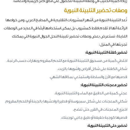
زيادة كمية الحليب في وصفة التلبينة للحصول على مذاق أكثر كريمية وانتعاشًا.
وصفات تحضير التلبينة النبوية
تُعد التلبينة النبوية من أشهر المشروبات التقليدية في المطبخ العربي. ومن خواصها
الرائعة أنها لا تقدم فقط كمشروب بل يمكن استخدامها أيضًا في العديد من الوصفات
اللذيذة. نستعرض بعض وصفات تحضير تلبينة النحل الجوال النبوية التي يمكنك
تجربتها في المنزل:
تحضير كفتة التلبينة النبوية:
اخلطي كمية من مسحوق التلبينة النبوية مع اللحم المفروم وبهارات حسب الرغبة.
شكلي الكفتة على شكل أقراص واشويها بالزيت.
قدميها مع الأرز والسلطة واستمتعي بمذاقها الشهي.
تحضير معجنات التلبينة النبوية:
عجني كمية من الدقيق مع الماء و التلبينة النبوية.
شكلي المعجنات على شكل سمبوسة أو فطيرة واحشيها بالجبنة أو اللحم المفروم.
اخبزي المعجنات في الفرن حتى تنضج.
قدميها كوجبة خفيفة أو طبق جانبي لوجبتك.
تحضير حلى التلبينة النبوية: