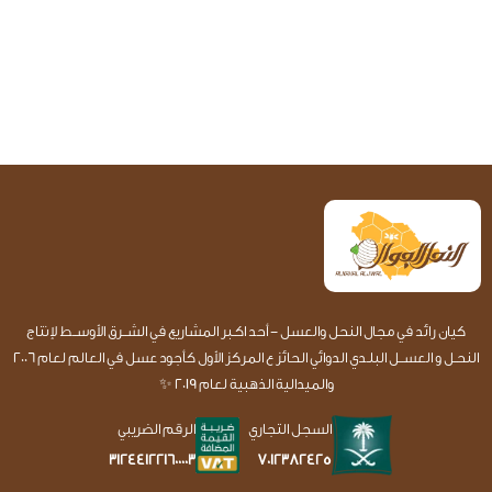
كيان رائد في مجال النحل والعسل - أحد اكـبر المشاريع في الشــرق الأوســط لإنتاج
النحـل و العســل البلـدي الدوائي الحائز ع المركز الأول كأجود عسل في العالم لعام 2006
والميدالية الذهبية لعام 2019 ✨
السجل التجاري
الرقم الضريبي
7012382425
312441221600003