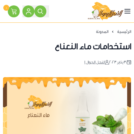
٠
النحل الجوال
الرئيسية
المدونة
استخدامات ماء النعناع
٣٠ يناير ٢٠٢٣
النحل الجوال 1