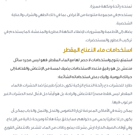
تمنحه رائحة ونكهة مميزة.
يستخدم في مجموعة متنوعة من الأغراض، بما في ذلك الطهي والشراب والعناية
الشخصية.
يضاف إلى الأطعمة والمشروبات لإضفاء النكهة العطرية والمنعشة، كما يستخدم في
تركيب العطور والمستحضرات.
استخدامات ماء النعناع المقطر
استمتع بتنوع واستخدامات لا حصر لها مع الماء المقطر، فهو ليس مجرد سائل
منعش بل هو رفيق متعدد الاستخدامات يضيف لمسة من الإنتعاش والفخامة إلى
حياتك اليومية. وإليك بعض استخداماته الشائعة:
طارد للحشرات، دع رائحة النعناع الزكية تكون حاجزًا طبيعيًا ضد الحشرات، فالماء
المقطر ليس فقط مصدرًا للانتعاش والراحة، بل هو أيضًا حل فعّال لصد الحشرات الغير
مرغوب فيها.
يمكن
رشه في الأماكن المعرضة لزيارة الناموس والنحل والنمل والذباب يمكن أن
يكون درعًا عطريًا يحمي من دخولهم، مما يخلق بيئة هادئة ومريحة خالية من الإزعاج.
وفي أوقات الصيف الحارة، ارش بشرتك ببضع رذاذات من الماء لتشعر بالانتعاش الفوري