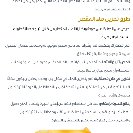
والاسترخاء، مع الاستمتاع بنسماته العطرية الطبيعية التي تجعل من كل لحظة
لحظة منعشة وممتعة.
طرق تخزين ماء المقطر
احرص على الحفاظ على جودة ونضارة الماء المقطر من خلال اتباع هذه الخطوات
البسيطة والمهمة:
اختر مصدرك بحكمة:
قم بشراء الماء من مصدر موثوق به ومعتمد، لضمان الحصول
على منتج ذو جودة عالية ونقاء فائق.
فحص تاريخ الانتهاء:
تأكد من تاريخ انتهاء الصلاحية الموجود على العبوة وتجنب
استخدام أي منتج تجاوزت صلاحيته.
تخزين في ظروف مثالية:
قم بتخزين الماء في مكان بارد وجاف، يُفضل أن يكون مكانًا
قابلًا للتهوية. يمكن أيضًا تخزينه في الثلاجة لضمان الحفاظ على الجودة لفترة أطول
خاصة في الأيام الحارة.
إغلاق العبوة بإحكام:
بعد كل استخدام، تأكد من إغلاق العبوة بإحكام لمنع دخول
الهواء أو الرطوبة، مما يساعد في الحفاظ على نقاء وجودة الماء لفترة أطول
والاستمتاع بكل قطرة منه بنفس الانتعاش والنضارة.