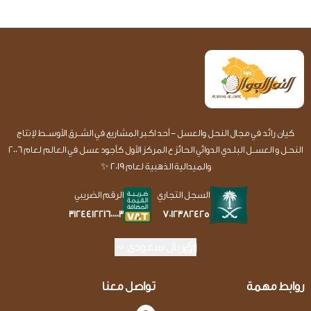
كيان رائد في مجال النحل والعسل - أحد اكـبر المشاريع في الشــرق الأوســط لإنتاج
النحـل و العســل البلـدي الدوائي الحائز ع المركز الأول كأجود عسل في العالم لعام 2006
والميدالية الذهبية لعام 2019 ✨
السجل التجاري
الرقم الضريبي
7012382425
312441221600003
ريال سعودي
روابط مهمة
تواصل معنا