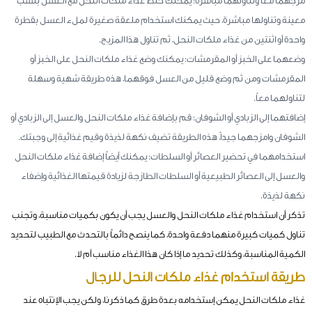
مزجهما معاً وتناولهما مباشرة: يمكنك خلط غذاء ملكات النحل مع العسل بنسب
معينة وتناولها مباشرة، حيث يمكنك استخدام ملعقة صغيرة لملء العسل بقطرة
واحدة أو اثنتين من غذاء ملكات النحل، ثم تناول هذا المزيج.
وضعهما على الخبز أو المقرمشات: يمكنك وضع غذاء ملكات النحل على الخبز أو
المقرمشات ومن ثم وضع قليل من العسل فوقهما، هذه طريقة شهية وسهلة
لتناولهما معاً.
إضافتهما إلى الزبادي أو الشوفان: قم بإضافة غذاء ملكات النحل والعسل إلى الزبادي أو
الشوفان وامزجهما جيداً، هذه الطريقة تضيف نكهة لذيذة وقيم غذائية إلى وجبتك.
استخدامهما في تحضير العصائر أو السلطات: يمكنك أيضاً إضافة غذاء ملكات النحل
والعسل إلى العصائر الطبيعية أو السلطات الطازجة لزيادة قيمتها الغذائية وإضفاء
نكهة لذيذة.
تذكر أن استخدام غذاء ملكات النحل والعسل يجب أن يكون بكميات مناسبة، وتجنب
تناول كميات كبيرة منهما دفعة واحدة، كما ينصح دائماً بالتحدث مع الطبيب لتحديد
الكمية المناسبة، وكذلك تحديد ما إذا كان هذا الغذاء مناسب أم لا.
طريقة استخدام غذاء ملكات النحل للرجال
غذاء ملكات النحل يمكن إستخدامه بعدة طرق كما ذكرنا، ولكن يجب الإنتباه عند