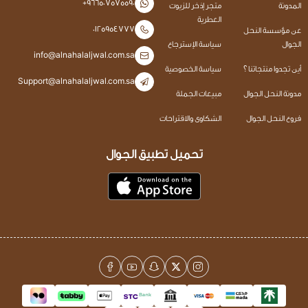
+966507575590
المدونة
متجر إذخر للزيوت
العطرية
0125954777
عن مؤسسة النحل
الجوال
سياسة الإسترجاع
info@alnahalaljwal.com.sa
أين تجدوا منتجاتنا ؟
سياسة الخصوصية
Support@alnahalaljwal.com.sa
مدونة النحل الجوال
مبيعات الجملة
فروع النحل الجوال
الشكاوى والاقتراحات
تحميل تطبيق الجوال