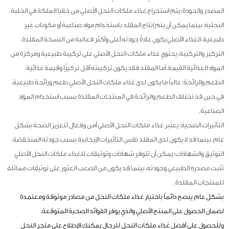
المصدر والجودة: يتم استخراج غذاء ملكات النحل الأصلي من خلايا الملكة في الخلية
النحلية، بينما يمكن أن يتم إنتاج المقلد باستخدام مواد صناعية أو مكونات غير
طبيعية، الغذاء الأصلي يكون عادةً جودته أعلى وأكثر فعالية من النسخة المقلدة.
التركيز والتركيبة: يحتوي غذاء ملكات النحل الأصلي على تركيبة طبيعية ومركزة من
المواد الغذائية القيمة، أما المقلد فقد يكون تركيبته أقل تركيزًا وقيمة غذائية.
الطعم والرائحة: غالباً ما يكون لدى غذاء ملكات النحل الأصلي طعم ورائحة طبيعية،
في حين قد تختلف الطعم والرائحة في المنتجات المقلدة بسبب استخدام المواد
الصناعية.
التأثيرات الصحية: يعتبر غذاء ملكات النحل الأصلي آمن وفعال لتعزيز الصحة بشكل
عام، بينما قد لا يكون لدى المقلد نفس التأثيرات الإيجابية بسبب جودته المنخفضة.
التوثيق والشهادات: يمكن أن تتوفر شهادات وتوثيقات للغذاء ملكات النحل الأصلي
تثبت مصدره الطبيعي وجودته، بينما قد يكون من الصعب العثور على توثيقات مماثلة
للمنتجات المقلدة.
بشكل عام، ينصح دائماً باختيار غذاء ملكات النحل من مصادر موثوقة ومعتمدة
لضمان الحصول على المنتج الأصلي والذي يوفر الفوائد الصحية المتوقعة.
وللحصول على أفضل غذاء ملكات النحل للرجال يمكنك الإطلاع على متجر النحل