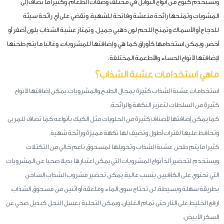
وتستخدم كنوع من أنواع التوابل في مختلف وصفات الطعام، وكثيرا ما تضاف إلى
المشويات وتمنحها رائحة منعشة وفاتحة للشهية، وتقضي على أي رائحة سيئة
للدجاج أو الأسماك وتمنح اللحم لون ذهبي جميل. وتمتاز عشبة الشذاب بلون أصفر أو
أخضر، ويمكن استخدامها كأوراق كما هي و إضافتها للمشروبات، وغالبا ما يتم طحنها
لإضافتها لأنواع الحساء والأطعمة المختلفة.
ماهي استخدامات عشبة الشذاب؟
استخدامات عشبة الشذاب كثيرة بمجال الطبخ والمشروبات، يمكن إضافتها لأنواع
كثيرة من السلطات لتعزيز النكهة والرائحة.
كما يمكن إضافتها لأصناف كثيرة من الحلويات مثل الكيك بأنواعه كما تضاف للمربى
وتحافظ عليها لفترات أطول وتضيف لها نكهة مميزة ورائحة شهية.
كثيرا ما يتم طحن عشبة الشذاب وتحويلها لمسحوق ناعم خالي من التكتلات
ويستخدم لتحضير ألذ أنواع المشروبات التي يمكن اعتبارها بديلا صحيا عن المشروبات
التي تحتوي على الكافيين بنسب عالية، يمكن تحضير مشروب الشذاب الساخن
بطريقة سهلة وبسيطة، لن تحتاج سوى الماء وملعقة أو اثنين من مسحوق الشذاب،
ارفع الخليط على النار حتى تمام الغليان، ويمكن التحلية بعسل النحل كبديل صحي عن
السكر الأبيض.