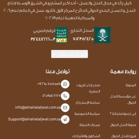
كيان رائد في مجال النحل والعسل - أحد اكـبر المشاريع في الشــرق الأوســط لإنتاج
النحـل و العســل البلـدي الدوائي الحائز ع المركز الأول كأجود عسل في العالم لعام 2006
والميدالية الذهبية لعام 2019 ✨
السجل التجاري
الرقم الضريبي
7012382425
312441221600003
ريال سعودي
روابط مهمة
تواصل معنا
+966507575590
المدونة
متجر إذخر للزيوت
العطرية
0125954777
عن مؤسسة النحل
الجوال
سياسة الإسترجاع
info@alnahalaljwal.com.sa
أين تجدوا منتجاتنا ؟
سياسة الخصوصية
Support@alnahalaljwal.com.sa
مدونة النحل الجوال
مبيعات الجملة
فروع النحل الجوال
الشكاوى والاقتراحات