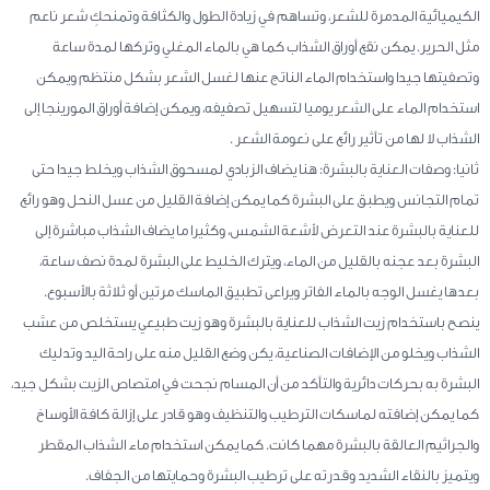
الكيميائية المدمرة للشعر، وتساهم في زيادة الطول والكثافة وتمنحكِ شعر ناعم
مثل الحرير. يمكن نقع أوراق الشذاب كما هي بالماء المغلي وتركها لمدة ساعة
وتصفيتها جيدا واستخدام الماء الناتج عنها لغسل الشعر بشكل منتظم ويمكن
استخدام الماء على الشعر يوميا لتسهيل تصفيفه، ويمكن إضافة أوراق المورينجا إلى
الشذاب لا لها من تأثير رائع على نعومة الشعر .
ثانيا: وصفات العناية بالبشرة: هنا يضاف الزبادي لمسحوق الشذاب ويخلط جيدا حتى
تمام التجانس ويطبق على البشرة كما يمكن إضافة القليل من عسل النحل وهو رائع
للعناية بالبشرة عند التعرض لأشعة الشمس، وكثيرا ما يضاف الشذاب مباشرة إلى
البشرة بعد عجنه بالقليل من الماء، ويترك الخليط على البشرة لمدة نصف ساعة،
بعدها يغسل الوجه بالماء الفاتر ويراعى تطبيق الماسك مرتين أو ثلاثة بالأسبوع.
ينصح باستخدام زيت الشذاب للعناية بالبشرة وهو زيت طبيعي يستخلص من عشب
الشذاب ويخلو من الإضافات الصناعية، يكن وضع القليل منه على راحة اليد وتدليك
البشرة به بحركات دائرية والتأكد من أن المسام نجحت في امتصاص الزيت بشكل جيد،
كما يمكن إضافته لماسكات الترطيب والتنظيف وهو قادر على إزالة كافة الأوساخ
والجراثيم العالقة بالبشرة مهما كانت. كما يمكن استخدام ماء الشذاب المقطر
ويتميز بالنقاء الشديد وقدرته على ترطيب البشرة وحمايتها من الجفاف.