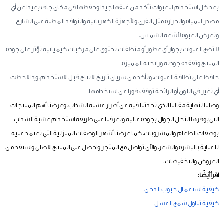
بعد كل استخدام للعبوات تأكد من غلقها جيدا وحفظها في مكان جاف بعيدا عن أي
مصدر للمياه والحرارة مثل الفرن والأجهزة الكهربائية والنوافذ المطلة على الشارع
وتعرض العبوة لأشعة الشمس.
لا تضع العبوات بجوار أي عطور أو منظفات تحتوي على مركبات كيميائية تؤثر على جودة
المنتج وتفقده جودته ورائحته المميزة.
حافظ على نظافة العبوات، وتأكد من سريان تاريخ الانتاج قبل الاستخدام، وإذا لاحظت
أي تغير في اللون أو الرائحة توقف فورا عن استخدامها.
وصلنا لنهاية مقالنا الذي تحدثنا فيه عن أضرار عشبة الشذاب، وعرضنا أهم المنتجات
التي يوفرها النحل الجوال بجودة عالية وتعرفنا على طريقة استخدام عشبة الشذاب
بوصفات الطعام والمشروبات، كما عرضنا أشهر الوصفات المنزلية التي تعتمد عليه
للعناية بالبشرة والشعر، والآن تواصل مع المتجر واحصل على المنتج الاصلي واستفد من
العروض والتخفيضات .
اقرأ أيضًا:
كيفية استعمال حبوب الدخن
كيفية تناول شمع العسل