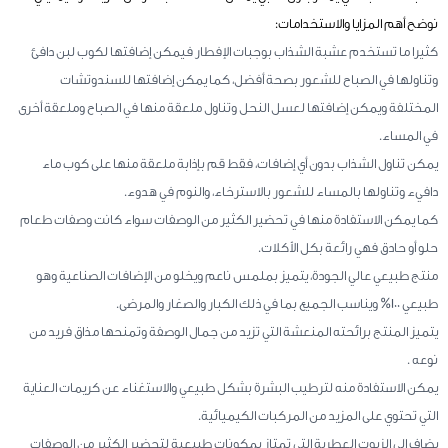
نوضح أهم المزايا والاستخدامات:
كثيرا ما تستخدم عشبة الشذاب بوجبات الإفطار فيمكن إضافتها لكوب لبن دافئ
وتناولها في الصباح للشعور بصحة أفضل، كما يمكن إضافتها للسندوتشات
المختلفة ويمكن إضافتها لعسل النحل وتناول ملعقة منها في الصباح وملعقة أخرى
في المساء.
يمكن تناول الشذاب بدون أي إضافات، فقط قم بإذابة ملعقة منها على كوب ماء
دافيء وتناولها بالمساء للشعور بالاسترخاء، والنوم في هدوء.
كما يمكن الاستفادة منها في تحضير الكثير من الوصفات سواء كانت وصفات طعام
حلو أو حادق فهي رائعة بكل الأكلات.
منتج طبيعي عالي الجودة، يتميز بملمس ناعم ويخلو من الإضافات الصناعية وهو
طبيعي 100% ويناسب الجميع بما في ذلك الكبار والصغار والمرضى.
يتميز المنتج برائحته المنعشة التي تزيد من جمال الوصفة وتمنحها مذاق فريد من
نوعه .
يمكن الاستفادة منه لترطيب البشرة بشكل طبيعي والاستغناء عن كريمات العناية
التي تحتوي على المزيد من المركبات الكيميائية.
يضاف إلى الزيوت العطرية التي تمتاز بمكونات طبيعية لتحضير الكثير من الوصفات