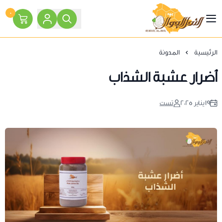
٠
النحل الجوال
الرئيسية
المدونة
أضرار عشبة الشذاب
١٩ يناير ٢٠٢٥
تست