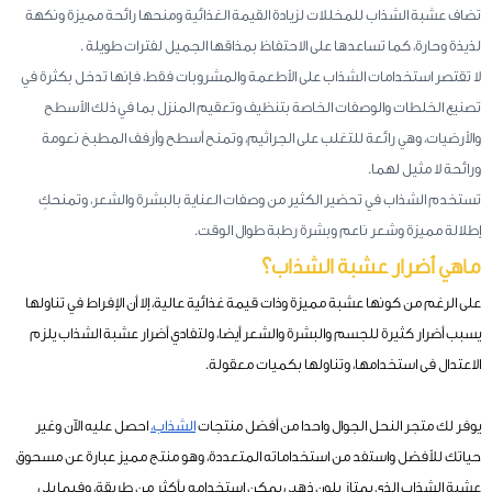
تضاف عشبة الشذاب للمخللات لزيادة القيمة الغذائية ومنحها رائحة مميزة ونكهة
لذيذة وحارة، كما تساعدها على الاحتفاظ بمذاقها الجميل لفترات طويلة .
لا تقتصر استخدامات الشذاب على الأطعمة والمشروبات فقط، فإنها تدخل بكثرة في
تصنيع الخلطات والوصفات الخاصة بتنظيف وتعقيم المنزل بما في ذلك الأسطح
والأرضيات، وهي رائعة للتغلب على الجراثيم، وتمنح أسطح وأرفف المطبخ نعومة
ورائحة لا مثيل لهما.
تستخدم الشذاب في تحضير الكثير من وصفات العناية بالبشرة والشعر، وتمنحكِ
إطلالة مميزة وشعر ناعم وبشرة رطبة طوال الوقت.
ماهي أضرار عشبة الشذاب؟
على الرغم من كونها عشبة مميزة وذات قيمة غذائية عالية، إلا أن الإفراط في تناولها
يسبب أضرار كثيرة للجسم والبشرة والشعر أيضا، ولتفادي أضرار عشبة الشذاب يلزم
الاعتدال فى استخدامها، وتناولها بكميات معقولة.
يوفر لك متجر النحل الجوال واحدا من أفضل منتجات
الشذاب،
احصل عليه الآن وغير
حياتك للأفضل واستفد من استخداماته المتعددة، وهو منتج مميز عبارة عن مسحوق
عشبة الشذاب الذي يمتاز بلون ذهبي يمكن استخدامه بأكثر من طريقة، وفيما يلي