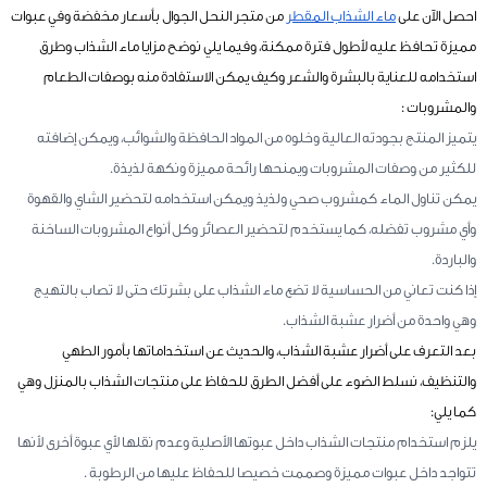
احصل الآن على
ماء الشذاب المقطر
من متجر النحل الجوال بأسعار مخفضة وفي عبوات
مميزة تحافظ عليه لأطول فترة ممكنة، وفيما يلي نوضح مزايا ماء الشذاب وطرق
استخدامه للعناية بالبشرة والشعر وكيف يمكن الاستفادة منه بوصفات الطعام
والمشروبات :
يتميز المنتج بجودته العالية وخلوه من المواد الحافظة والشوائب، ويمكن إضافته
للكثير من وصفات المشروبات ويمنحها رائحة مميزة ونكهة لذيذة.
يمكن تناول الماء كمشروب صحي ولذيذ ويمكن استخدامه لتحضير الشاي والقهوة
وأي مشروب تفضله، كما يستخدم لتحضير العصائر وكل أنواع المشروبات الساخنة
والباردة.
إذا كنت تعاني من الحساسية لا تضع ماء الشذاب على بشرتك حتى لا تصاب بالتهيج
وهي واحدة من أضرار عشبة الشذاب.
بعد التعرف على أضرار عشبة الشذاب، والحديث عن استخداماتها بأمور الطهي
والتنظيف، نسلط الضوء على أفضل الطرق للحفاظ على منتجات الشذاب بالمنزل وهي
كما يلي:
يلزم استخدام منتجات الشذاب داخل عبوتها الأصلية وعدم نقلها لأي عبوة أخرى لأنها
تتواجد داخل عبوات مميزة وصممت خصيصا للحفاظ عليها من الرطوبة .