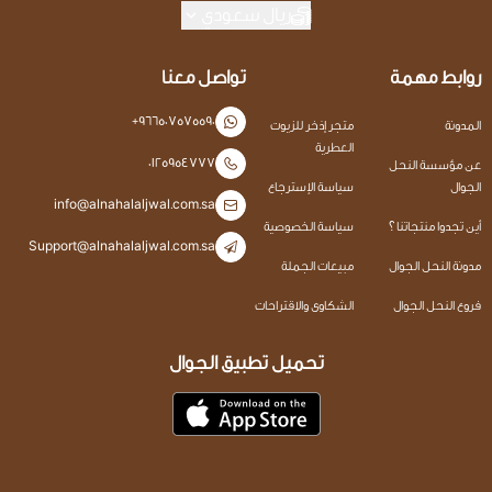
ريال سعودي
روابط مهمة
تواصل معنا
+966507575590
المدونة
متجر إذخر للزيوت
العطرية
0125954777
عن مؤسسة النحل
الجوال
سياسة الإسترجاع
info@alnahalaljwal.com.sa
أين تجدوا منتجاتنا ؟
سياسة الخصوصية
Support@alnahalaljwal.com.sa
مدونة النحل الجوال
مبيعات الجملة
فروع النحل الجوال
الشكاوى والاقتراحات
تحميل تطبيق الجوال