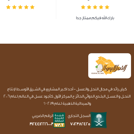
بارك الله فيكم ممتاز جدا
كيان رائد في مجال النحل والعسل - أحد اكـبر المشاريع في الشــرق الأوســط لإنتاج
النحـل و العســل البلـدي الدوائي الحائز ع المركز الأول كأجود عسل في العالم لعام 2006
والميدالية الذهبية لعام 2019 ✨
السجل التجاري
الرقم الضريبي
7012382425
312441221600003