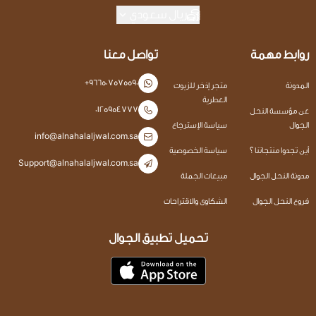
ريال سعودي
روابط مهمة
تواصل معنا
+966507575590
المدونة
متجر إذخر للزيوت
العطرية
0125954777
عن مؤسسة النحل
الجوال
سياسة الإسترجاع
info@alnahalaljwal.com.sa
أين تجدوا منتجاتنا ؟
سياسة الخصوصية
Support@alnahalaljwal.com.sa
مدونة النحل الجوال
مبيعات الجملة
فروع النحل الجوال
الشكاوى والاقتراحات
تحميل تطبيق الجوال