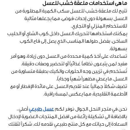
ما هى استخدامات ملعقة خشب للعسل
تتيح لك ملعقة خشب للعسل سكب الكمية المطلوبة من
العسل بسهولة دون إحداث فوضى، مما يجعلها مثالية
للاستخدام المنزلي أو التجاري.
يمكنك استخدامها لتحريك العسل داخل كوب الشاي أو الحليب
الساخن، بفضل طولها المناسب الذي يصل إلى قاع الكوب
بسهولة.
تساعدك على أخذ كمية محددة من العسل دون زيادة، وهو أمر
مفيد لمن يتبعون نظاماً غذائياً أو لتحضير وصفات دقيقة.
تُستخدم في تزيين وجه الحلويات والكيك بطبقة متساوية من
العسل، ما يعطي مظهراً شهياً وجذاباً.
تضيف شكلاً جمالياً عند تقديم العسل على مائدة الإفطار أو مع
الأطعمة التقليدية، مما يعكس لمسة راقية.
نحن في متجر النحل الجوال نوفر لكم
عسل طبيعي
أصلي ،
بالاضافة الى تشكيلة رائعة من افضل المنتجات العضوية لإدخال
السعادة إلى حياتك مع كل منتج طبيعي نقدمه لك. شكراً لثقتك