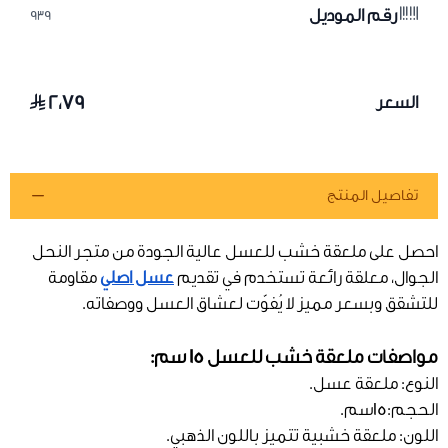
رقم الموديل
939
٢٫٧٩
السعر
تفاصيل المنتج
احصل على ملعقة خشب للعسل عالية الجودة من متجر النحل
الجوال، معلقة رائعة تستخدم في تقديم
عسل اصلي
مقاومة
للتشقق وبسعر مميز لا يُفوّت لعشاق العسل ووصفاته.
مواصفات ملعقة خشب للعسل 15 سم:
النوع: ملعقة عسل.
الحجم:15سم.
اللون: ملعقة خشبية تتميز باللون الذهبي.