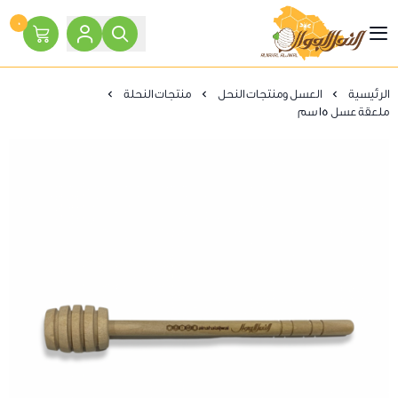
٠
النحل الجوال
الرئيسية
العسل ومنتجات النحل
منتجات النحلة
ملعقة عسل 15 سم