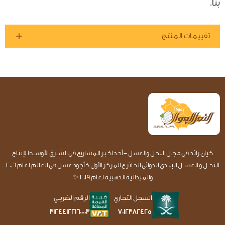
بنا.
تقييمات المنتج
كيان رائد في مجال النحل والعسل - أحد اكـبر المشاريع في الشــرق الأوســط لإنتاج
النحـل و العســل البلـدي الدوائي الحائز ع المركز الأول كأجود عسل في العالم لعام 2006
والميدالية الذهبية لعام 2019 ✨
السجل التجاري
الرقم الضريبي
7012382425
312441221600003