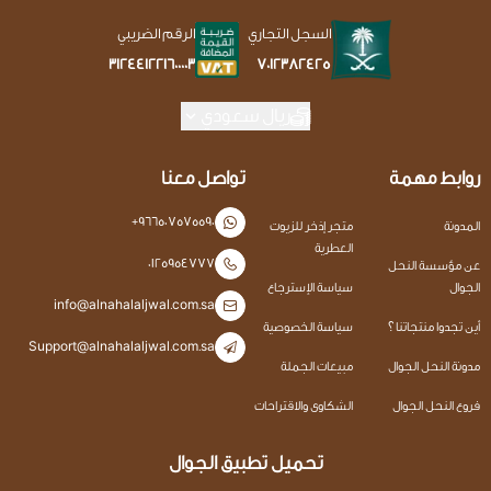
السجل التجاري
الرقم الضريبي
7012382425
312441221600003
ريال سعودي
روابط مهمة
تواصل معنا
+966507575590
المدونة
متجر إذخر للزيوت
العطرية
0125954777
عن مؤسسة النحل
الجوال
سياسة الإسترجاع
info@alnahalaljwal.com.sa
أين تجدوا منتجاتنا ؟
سياسة الخصوصية
Support@alnahalaljwal.com.sa
مدونة النحل الجوال
مبيعات الجملة
فروع النحل الجوال
الشكاوى والاقتراحات
تحميل تطبيق الجوال