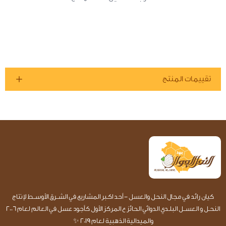
تقييمات المنتج
كيان رائد في مجال النحل والعسل - أحد اكـبر المشاريع في الشــرق الأوســط لإنتاج
النحـل و العســل البلـدي الدوائي الحائز ع المركز الأول كأجود عسل في العالم لعام 2006
والميدالية الذهبية لعام 2019 ✨