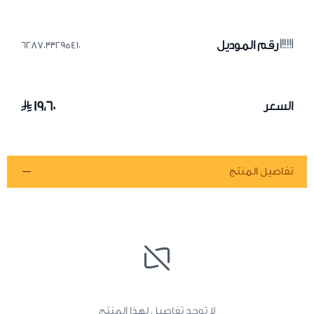
رقم الموديل
6287033295410
١٩٫٦٠
السعر
تفاصيل المنتج
لا توجد تفاصيل لهذا المنتج