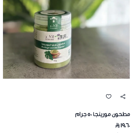
مطحون مورينجا 50 جرام
١٩٫٦٠