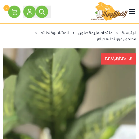
٠
النحل الجوال
الرئيسية
منتجات مزرعة صنوان
الأعشاب وخلطاته
مطحون مورينجا 50 جرام
04/2025-04\2028