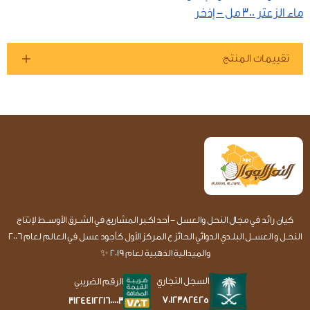
ماء الزعتر 300 مل - إذخر
تقييمات المنتج
كيان رائد في مجال النحل والعسل - أحد اكـبر المشاريع في الشــرق الأوســط لإنتاج
النحـل و العســل البلـدي الدوائي الحائز ع المركز الأول كأجود عسل في العالم لعام 2006
والميدالية الذهبية لعام 2019 ✨
السجل التجاري
الرقم الضريبي
7012382425
312441221600003