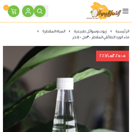
٠
النحل الجوال
الرئيسية
زيوت وسوائل طبيعية
المياه المقطرة
ماء الورد الطائفي المقطر 300مل - إذخر
05/2025-05\2028