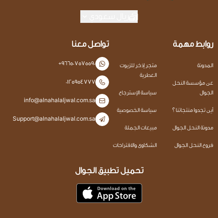
ريال سعودي
روابط مهمة
تواصل معنا
+966507575590
المدونة
متجر إذخر للزيوت
العطرية
0125954777
عن مؤسسة النحل
الجوال
سياسة الإسترجاع
info@alnahalaljwal.com.sa
أين تجدوا منتجاتنا ؟
سياسة الخصوصية
Support@alnahalaljwal.com.sa
مدونة النحل الجوال
مبيعات الجملة
فروع النحل الجوال
الشكاوى والاقتراحات
تحميل تطبيق الجوال