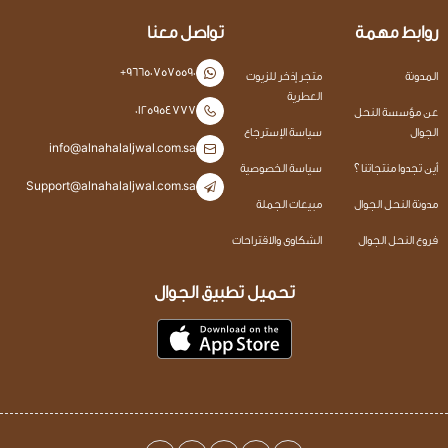
روابط مهمة
تواصل معنا
+966507575590
المدونة
متجر إذخر للزيوت
العطرية
0125954777
عن مؤسسة النحل
الجوال
سياسة الإسترجاع
info@alnahalaljwal.com.sa
أين تجدوا منتجاتنا ؟
سياسة الخصوصية
Support@alnahalaljwal.com.sa
مدونة النحل الجوال
مبيعات الجملة
فروع النحل الجوال
الشكاوى والاقتراحات
تحميل تطبيق الجوال