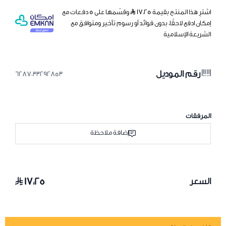
اشترِ هذا المنتج بقيمة ١٧٫٢٥
وقسّمها على 5 دفعات مع
إمكان ادفع لاحقًا، بدون فوائد أو رسوم تأخير ومتوافق مع
الشريعة الإسلامية
رقم الموديل
6287033292853
المرفقات
إضافة ملاحظة
١٧٫٢٥
السعر