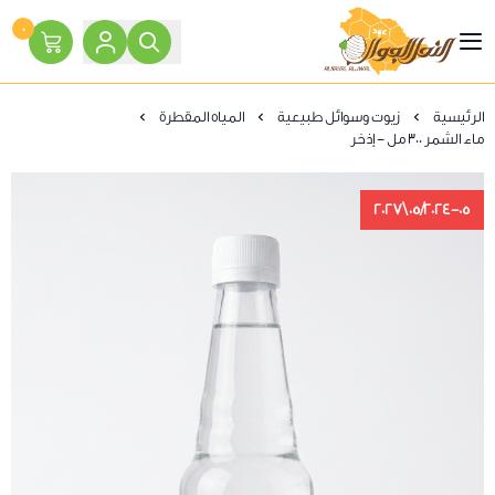
٠
النحل الجوال
الرئيسية
زيوت وسوائل طبيعية
المياه المقطرة
ماء الشمر 300 مل - إذخر
05/2024-05\2027