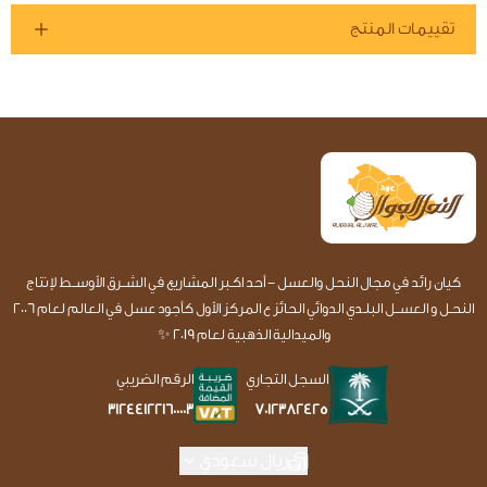
تقييمات المنتج
كيان رائد في مجال النحل والعسل - أحد اكـبر المشاريع في الشــرق الأوســط لإنتاج
النحـل و العســل البلـدي الدوائي الحائز ع المركز الأول كأجود عسل في العالم لعام 2006
والميدالية الذهبية لعام 2019 ✨
السجل التجاري
الرقم الضريبي
7012382425
312441221600003
ريال سعودي