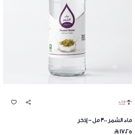
ماء الشمر 300 مل - إذخر
١٧٫٢٥