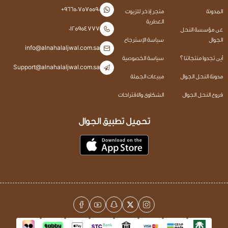
+966507575590
المدونة
متجر إذخر للزيوت
العطرية
0125954777
عن مؤسسة النحل
الجوال
سياسة الإسترجاع
info@alnahalaljwal.com.sa
أين تجدوا منتجاتنا ؟
سياسة الخصوصية
Support@alnahalaljwal.com.sa
مدونة النحل الجوال
مبيعات الجملة
فروع النحل الجوال
الشكاوى والاقتراحات
تحميل تطبيق الجوال