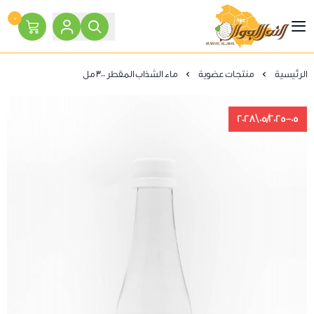
٠
النحل الجوال
الرئيسية
منتجات عضوية
ماء الشذاب المقطر 300 مل
05/2025-05\2028