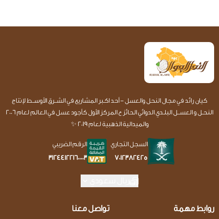
كيان رائد في مجال النحل والعسل - أحد اكـبر المشاريع في الشــرق الأوســط لإنتاج
النحـل و العســل البلـدي الدوائي الحائز ع المركز الأول كأجود عسل في العالم لعام 2006
والميدالية الذهبية لعام 2019 ✨
السجل التجاري
الرقم الضريبي
7012382425
312441221600003
ريال سعودي
روابط مهمة
تواصل معنا