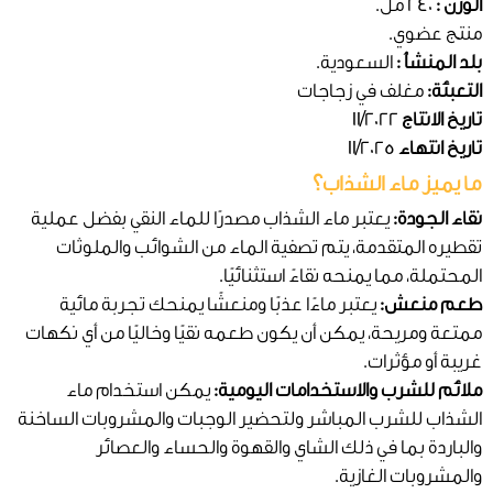
الوزن :
240 مل.
منتج عضوي.
بلد المنشأ :
السعودية.
التعبئة:
مغلف في زجاجات
تاريخ الانتاج
11/2022
تاريخ انتهاء
11/2025
ما يميز ماء الشذاب؟
نقاء الجودة:
يعتبر ماء الشذاب مصدرًا للماء النقي بفضل عملية
تقطيره المتقدمة، يتم تصفية الماء من الشوائب والملوثات
المحتملة، مما يمنحه نقاءً استثنائيًا.
طعم منعش:
يعتبر ماءًا عذبًا ومنعشًا يمنحك تجربة مائية
ممتعة ومريحة، يمكن أن يكون طعمه نقيًا وخاليًا من أي نكهات
غريبة أو مؤثرات.
ملائم للشرب والاستخدامات اليومية:
يمكن استخدام ماء
الشذاب للشرب المباشر ولتحضير الوجبات والمشروبات الساخنة
والباردة بما في ذلك الشاي والقهوة والحساء والعصائر
والمشروبات الغازية.