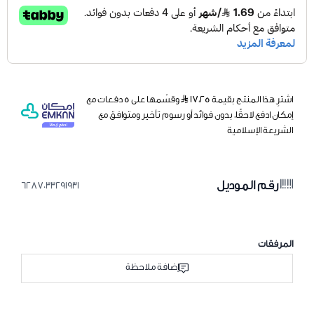
اشترِ هذا المنتج بقيمة ١٧٫٢٥
وقسّمها على 5 دفعات مع
إمكان ادفع لاحقًا، بدون فوائد أو رسوم تأخير ومتوافق مع
الشريعة الإسلامية
رقم الموديل
6287033291931
المرفقات
إضافة ملاحظة