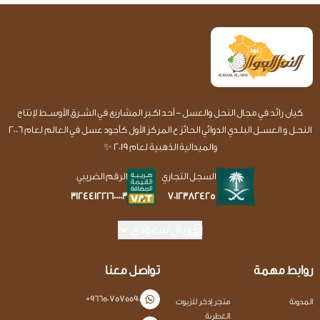
كيان رائد في مجال النحل والعسل - أحد اكـبر المشاريع في الشــرق الأوســط لإنتاج
النحـل و العســل البلـدي الدوائي الحائز ع المركز الأول كأجود عسل في العالم لعام 2006
والميدالية الذهبية لعام 2019 ✨
السجل التجاري
الرقم الضريبي
7012382425
312441221600003
ريال سعودي
روابط مهمة
تواصل معنا
+966507575590
المدونة
متجر إذخر للزيوت
العطرية