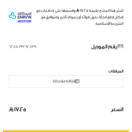
اشترِ هذا المنتج بقيمة ١٧٫٢٥
وقسّمها على 5 دفعات مع
إمكان ادفع لاحقًا، بدون فوائد أو رسوم تأخير ومتوافق مع
الشريعة الإسلامية
رقم الموديل
6287033292839
المرفقات
إضافة ملاحظة
١٧٫٢٥
السعر