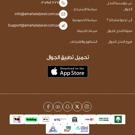
0125954777
عن مؤسسة النحل
الجوال
سياسة الإسترجاع
info@alnahalaljwal.com.sa
أين تجدوا منتجاتنا ؟
سياسة الخصوصية
Support@alnahalaljwal.com.sa
مدونة النحل الجوال
مبيعات الجملة
فروع النحل الجوال
الشكاوى والاقتراحات
تحميل تطبيق الجوال