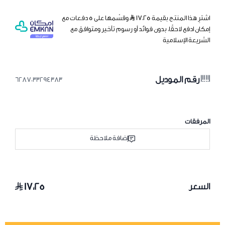
اشترِ هذا المنتج بقيمة ١٧٫٢٥
وقسّمها على 5 دفعات مع
إمكان ادفع لاحقًا، بدون فوائد أو رسوم تأخير ومتوافق مع
الشريعة الإسلامية
رقم الموديل
6287033294383
المرفقات
إضافة ملاحظة
١٧٫٢٥
السعر