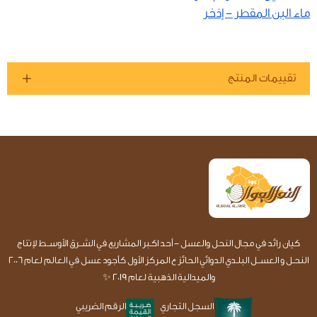
ماء البن المقطر - إذخر
تقييمات المنتج
كيان رائد في مجال النحل والعسل - أحد اكـبر المشاريع في الشــرق الأوســط لإنتاج
النحـل و العســل البلـدي الدوائي الحائز ع المركز الأول كأجود عسل في العالم لعام 2006
والميدالية الذهبية لعام 2019 ✨
السجل التجاري
الرقم الضريبي