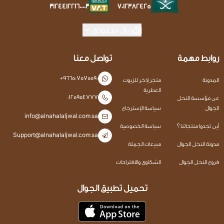
7012382425
312441221600003
ريال سعودي
روابط مهمة
تواصل معنا
+966507575590
المدونة
متجر إذخر للزيوت
العطرية
0125954777
عن مؤسسة النحل
الجوال
سياسة الإسترجاع
info@alnahalaljwal.com.sa
أين تجدوا منتجاتنا ؟
سياسة الخصوصية
Support@alnahalaljwal.com.sa
مدونة النحل الجوال
مبيعات الجملة
فروع النحل الجوال
الشكاوى والاقتراحات
تحميل تطبيق الجوال