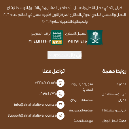
كيان رائد في مجال النحل والعسل - أحد اكـبر المشاريع في الشــرق الأوســط لإنتاج
النحـل و العســل البلـدي الدوائي الحائز ع المركز الأول كأجود عسل في العالم لعام 2006
والميدالية الذهبية لعام 2019 ✨
السجل التجاري
الرقم الضريبي
7012382425
312441221600003
ريال سعودي
روابط مهمة
تواصل معنا
+966507575590
المدونة
متجر إذخر للزيوت
العطرية
0125954777
عن مؤسسة النحل
الجوال
سياسة الإسترجاع
info@alnahalaljwal.com.sa
أين تجدوا منتجاتنا ؟
سياسة الخصوصية
Support@alnahalaljwal.com.sa
مدونة النحل الجوال
مبيعات الجملة