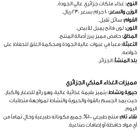
النوع:
غذاء ملكات جزائري عالي الجودة.
الوزن والسعر:
10 جرام بسعر 230 ريال.
القوام:
سائل ثقيل.
اللون:
لون فاتح يميل للأبيض.
المذاق:
حامض مميز يبرز أصالة المنتج.
التعبئة:
معبأ في عبوات عالية الجودة ومحكمة الغلق للحفاظ على
خواصه.
بلد المنشأ:
الجزائر.
مميزات الغذاء الملكي الجزائري
حيوية ونشاط:
يتميز بقيمة غذائية عالية، وهو رائع للصغار والكبار،
حيث يمد الجسم بالقوة والحيوية والنشاط لمواجهة متطلبات
اليوم.
نقاء تام:
منتج طبيعي 100%، جميع مكوناته طبيعية وخالٍ تماماً من
أي مواد حافظة أو إضافات صناعية.