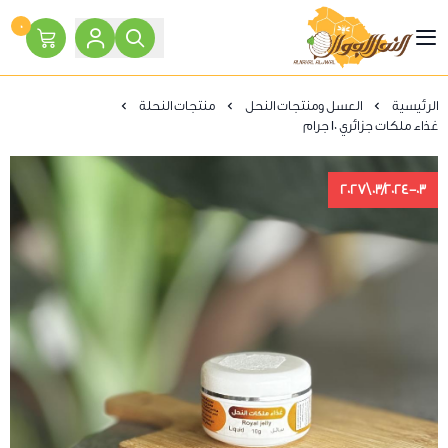
٠
النحل الجوال
الرئيسية
العسل ومنتجات النحل
منتجات النحلة
غذاء ملكات جزائري 10 جرام
03/2024-03\2027