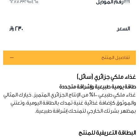
رقم الموديل
6287033295465
٢٣٠
السعر
تفاصيل المنتج
غذاء ملكي جزائري (سائل)
طاقة يومية طبيعية وإشراقة متجددة
غذاء ملكي طبيعي 100% من الإنتاج الجزائري المتميز. خيارك المثالي
والموثوق كإضافة غذائية غنية تمدك بالطاقة اليومية، وتعتني
بمظهر بشرتك الخارجي لتمنحك إشراقة طبيعية.
البطاقة التعريفية للمنتج