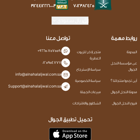
7012382425
312441221600003
ريال سعودي
روابط مهمة
تواصل معنا
+966507575590
المدونة
متجر إذخر للزيوت
العطرية
0125954777
عن مؤسسة النحل
الجوال
سياسة الإسترجاع
info@alnahalaljwal.com.sa
أين تجدوا منتجاتنا ؟
سياسة الخصوصية
Support@alnahalaljwal.com.sa
مدونة النحل الجوال
مبيعات الجملة
فروع النحل الجوال
الشكاوى والاقتراحات
تحميل تطبيق الجوال