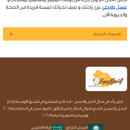
عسل طبيعي
عزز راحتك و ضيف لحياتك لمسة فريدة من الصحة
والحيوية الآن.
تقييمات المنتج
كيان رائد في مجال النحل والعسل - أحد اكـبر المشاريع في الشــرق الأوســط لإنتاج
النحـل و العســل البلـدي الدوائي الحائز ع المركز الأول كأجود عسل في العالم لعام 2006
والميدالية الذهبية لعام 2019 ✨
السجل التجاري
الرقم الضريبي