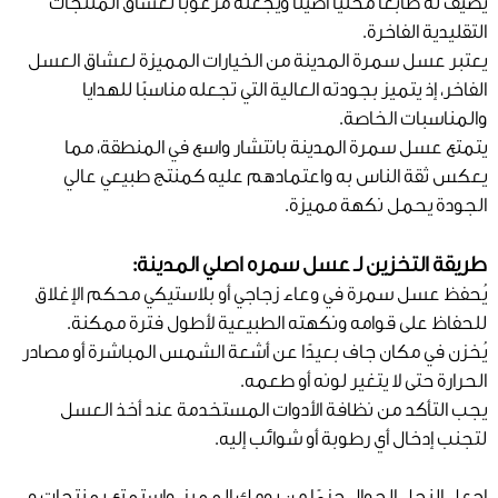
يضيف له طابعًا محليًا أصيلًا ويجعله مرغوبًا لعشاق المنتجات
التقليدية الفاخرة.
يعتبر عسل سمرة المدينة من الخيارات المميزة لعشاق العسل
الفاخر، إذ يتميز بجودته العالية التي تجعله مناسبًا للهدايا
والمناسبات الخاصة.
يتمتع عسل سمرة المدينة بانتشار واسع في المنطقة، مما
يعكس ثقة الناس به واعتمادهم عليه كمنتج طبيعي عالي
الجودة يحمل نكهة مميزة.
طريقة التخزين لـ عسل سمره اصلي المدينة:
يُحفظ عسل سمرة في وعاء زجاجي أو بلاستيكي محكم الإغلاق
للحفاظ على قوامه ونكهته الطبيعية لأطول فترة ممكنة.
يُخزن في مكان جاف بعيدًا عن أشعة الشمس المباشرة أو مصادر
الحرارة حتى لا يتغير لونه أو طعمه.
يجب التأكد من نظافة الأدوات المستخدمة عند أخذ العسل
لتجنب إدخال أي رطوبة أو شوائب إليه.
اجعل النحل الجوال جزءًا من يومك المميز، واستمتع بمنتجات و