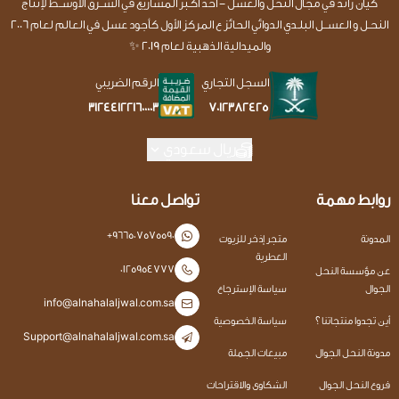
كيان رائد في مجال النحل والعسل - أحد اكـبر المشاريع في الشــرق الأوســط لإنتاج
النحـل و العســل البلـدي الدوائي الحائز ع المركز الأول كأجود عسل في العالم لعام 2006
والميدالية الذهبية لعام 2019 ✨
السجل التجاري
الرقم الضريبي
7012382425
312441221600003
ريال سعودي
روابط مهمة
تواصل معنا
+966507575590
المدونة
متجر إذخر للزيوت
العطرية
0125954777
عن مؤسسة النحل
الجوال
سياسة الإسترجاع
info@alnahalaljwal.com.sa
أين تجدوا منتجاتنا ؟
سياسة الخصوصية
Support@alnahalaljwal.com.sa
مدونة النحل الجوال
مبيعات الجملة
فروع النحل الجوال
الشكاوى والاقتراحات