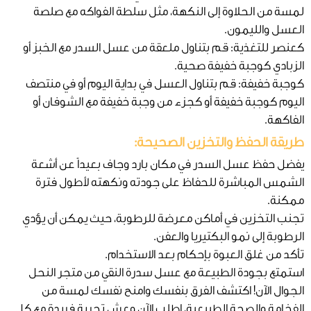
لمسة من الحلاوة إلى النكهة، مثل سلطة الفواكه مع صلصة
العسل والليمون.
كعنصر للتغذية: قم بتناول ملعقة من عسل السدر مع الخبز أو
الزبادي كوجبة خفيفة صحية.
كوجبة خفيفة: قم بتناول العسل في بداية اليوم أو في منتصف
اليوم كوجبة خفيفة أو كجزء من وجبة خفيفة مع الشوفان أو
الفاكهة.
طريقة الحفظ والتخزين الصحيحة:
يفضل حفظ عسل السدر في مكان بارد وجاف بعيداً عن أشعة
الشمس المباشرة للحفاظ على جودته ونكهته لأطول فترة
ممكنة.
تجنب التخزين في أماكن معرضة للرطوبة، حيث يمكن أن يؤدي
الرطوبة إلى نمو البكتيريا والعفن.
تأكد من غلق العبوة بإحكام بعد الاستخدام.
استمتع بجودة الطبيعة مع عسل سدرة النقي من متجر النحل
الجوال الآن! اكتشف الفرق بنفسك وامنح نفسك لمسة من
الفخامة والصحة الطبيعية، اطلب الآن وعش تجربة فريدة مع كل