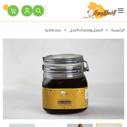
٠
النحل الجوال
الرئيسية
العسل ومنتجات النحل
سدر فاخره