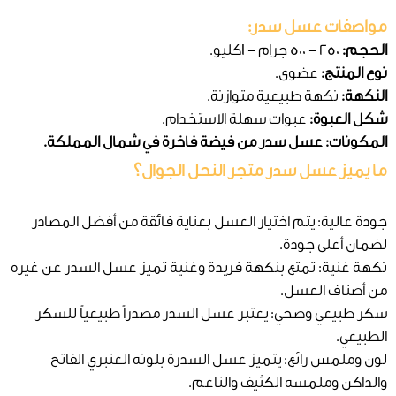
مواصفات عسل سدر:
الحجم:
250 - 500 جرام - 1كليو.
نوع المنتج:
عضوى.
النكهة:
نكهة طبيعية متوازنة.
شكل العبوة:
عبوات سهلة الاستخدام.
المكونات: عسل سدر من فيضة فاخرة في شمال المملكة.
ما يميز عسل سدر متجر النحل الجوال؟
جودة عالية: يتم اختيار العسل بعناية فائقة من أفضل المصادر
لضمان أعلى جودة.
نكهة غنية: تمتع بنكهة فريدة وغنية تميز عسل السدر عن غيره
من أصناف العسل.
سكر طبيعي وصحي: يعتبر عسل السدر مصدراً طبيعياً للسكر
الطبيعي.
لون وملمس رائع: يتميز عسل السدرة بلونه العنبري الفاتح
والداكن وملمسه الكثيف والناعم.