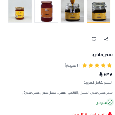
سدر فاخره
(١٦ تقييم)
٤٣٧
السعر شامل الضريبة
سعر عسل سدر ,
العسل ,
القثامي ,
عسل ,
عسل سدر ,
عسل سدرة ,
متوفر
تم شراءه
637
مرة