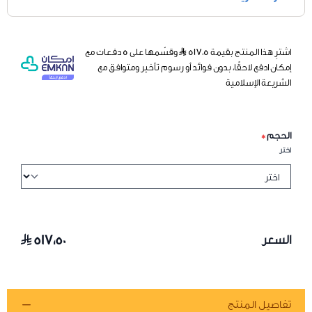
اشترِ هذا المنتج بقيمة ٥١٧٫٥
وقسّمها على 5 دفعات مع
إمكان ادفع لاحقًا، بدون فوائد أو رسوم تأخير ومتوافق مع
الشريعة الإسلامية
الحجم
*
اختر
٥١٧٫٥٠
السعر
تفاصيل المنتج