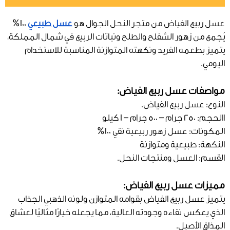
عسل ربيع الفياض من متجر النحل الجوال هو
عسل طبيعي
100%
يُجمع من زهور الشفلح والطلح ونباتات الربيع في شمال المملكة،
يتميز بطعمه الفريد ونكهته المتوازنة المناسبة للاستخدام
اليومي.
مواصفات عسل ربيع الفياض:
النوع: عسل ربيع الفياض.
االحجم: 250 جرام – 500 جرام – 1 كيلو
المكونات: عسل زهور ربيعية نقي 100%
النكهة: طبيعية ومتوازنة
القسم: العسل ومنتجات النحل.
مميزات عسل ربيع الفياض:
يتميز عسل ربيع الفياض بقوامه المتوازن ولونه الذهبي الجذاب
الذي يعكس نقاءه وجودته العالية، مما يجعله خيارًا مثاليًا لعشاق
المذاق الأصيل.