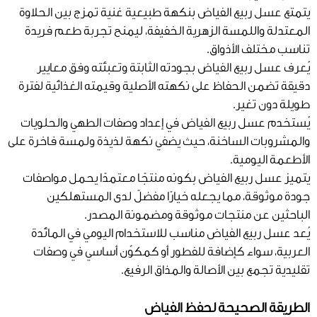
يتمتع عسل ربيع الفياض بنكهة طبيعية غنية تمزج بين الحلاوة
المعتدلة واللمسة الزهرية الخفيفة، ليمنح تجربة طعم فريدة
تناسب مختلف الأذواق.
يُعرف عسل ربيع الفياض بجودته الثابتة وتعبئته وفق معايير
دقيقة تضمن الحفاظ على نكهته الأصلية وقيمته الغذائية لفترة
طويلة دون تغير.
يُستخدم عسل ربيع الفياض في إعداد وصفات الطهي والحلويات
والمشروبات الساخنة، حيث يضفي نكهة لذيذة ولمسة فاخرة على
الأطعمة اليومية.
يتميز عسل ربيع الفياض بكونه منتجًا معتمدًا يحمل مواصفات
جودة موثوقة، مما يجعله خيارًا مفضلً لدى المستهلكين
الباحثين عن منتجات موثوقة ومضمونة المصدر.
يُعد عسل ربيع الفياض مناسب للاستخدام اليومي في المائدة
العربية، سواء كإضافة للفطور أو كمكوّن أساسي في وصفات
تقليدية تجمع بين الأصالة والمذاق الرفيع.
الطريقة الصحيحة لحفظ الفياض