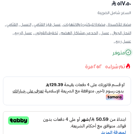
٥١٧٫٥٠
السعر شامل الضريبة
مضاد للأكسدة ,
مضادة للبكتيريا والالتهابات ,
عسل فايز القثامي ,
العسل ,
القثامي ,
النحل الجوال ,
عسل ,
الحد من مشاكل الهضم ,
تخفيف القولون ,
عسل الربيع ,
عسل ربيع ,
متوفر
تم شراءه
252
مرة