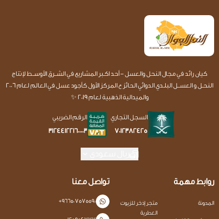
كيان رائد في مجال النحل والعسل - أحد اكـبر المشاريع في الشــرق الأوســط لإنتاج
النحـل و العســل البلـدي الدوائي الحائز ع المركز الأول كأجود عسل في العالم لعام 2006
والميدالية الذهبية لعام 2019 ✨
السجل التجاري
الرقم الضريبي
7012382425
312441221600003
ريال سعودي
روابط مهمة
تواصل معنا
+966507575590
المدونة
متجر إذخر للزيوت
العطرية