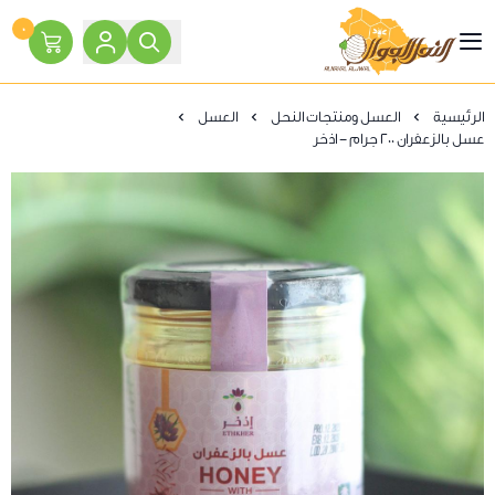
٠
النحل الجوال
الرئيسية
العسل ومنتجات النحل
العسل
عسل بالزعفران 200 جرام - اذخر