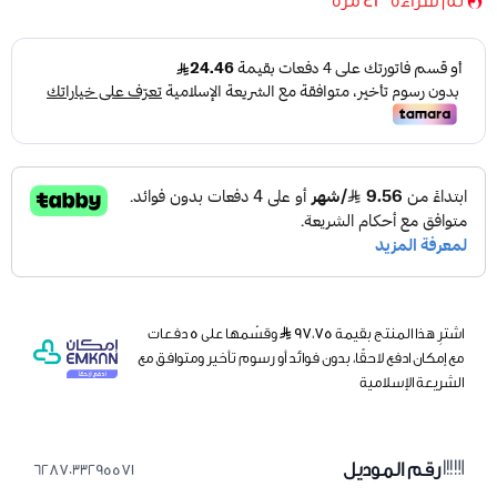
تم شراءه
41
مرة
اشترِ هذا المنتج بقيمة ٩٧٫٧٥
وقسّمها على 5 دفعات
مع إمكان ادفع لاحقًا، بدون فوائد أو رسوم تأخير ومتوافق مع
الشريعة الإسلامية
رقم الموديل
6287033295571