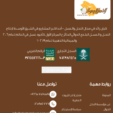
كيان رائد في مجال النحل والعسل - أحد اكـبر المشاريع في الشــرق الأوســط لإنتاج
النحـل و العســل البلـدي الدوائي الحائز ع المركز الأول كأجود عسل في العالم لعام 2006
والميدالية الذهبية لعام 2019 ✨
السجل التجاري
الرقم الضريبي
7012382425
312441221600003
ريال سعودي
روابط مهمة
تواصل معنا
+966507575590
المدونة
متجر إذخر للزيوت
العطرية
0125954777
عن مؤسسة النحل
الجوال
سياسة الإسترجاع