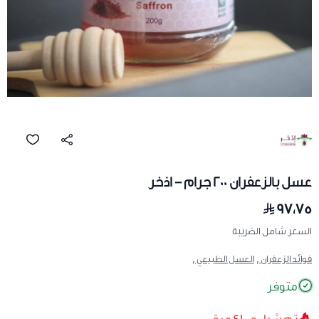
عسل بالزعفران 200 جرام - اذخر
٩٧٫٧٥
السعر شامل الضريبة
فوائد الزعفران ,
العسل الطبيعي ,
متوفر