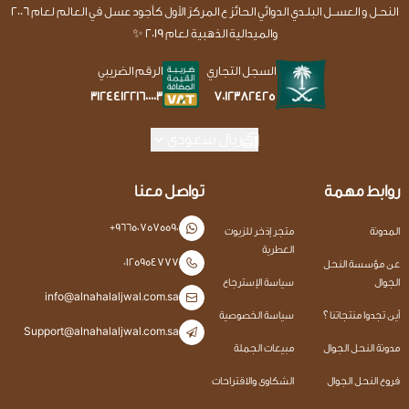
النحـل و العســل البلـدي الدوائي الحائز ع المركز الأول كأجود عسل في العالم لعام 2006
والميدالية الذهبية لعام 2019 ✨
السجل التجاري
الرقم الضريبي
7012382425
312441221600003
ريال سعودي
روابط مهمة
تواصل معنا
+966507575590
المدونة
متجر إذخر للزيوت
العطرية
0125954777
عن مؤسسة النحل
الجوال
سياسة الإسترجاع
info@alnahalaljwal.com.sa
أين تجدوا منتجاتنا ؟
سياسة الخصوصية
Support@alnahalaljwal.com.sa
مدونة النحل الجوال
مبيعات الجملة
فروع النحل الجوال
الشكاوى والاقتراحات