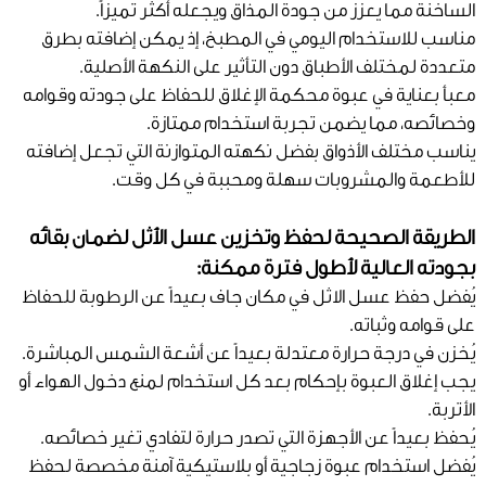
الساخنة مما يعزز من جودة المذاق ويجعله أكثر تميزاً.
مناسب للاستخدام اليومي في المطبخ، إذ يمكن إضافته بطرق
متعددة لمختلف الأطباق دون التأثير على النكهة الأصلية.
معبأ بعناية في عبوة محكمة الإغلاق للحفاظ على جودته وقوامه
وخصائصه، مما يضمن تجربة استخدام ممتازة.
يناسب مختلف الأذواق بفضل نكهته المتوازنة التي تجعل إضافته
للأطعمة والمشروبات سهلة ومحببة في كل وقت.
الطريقة الصحيحة لحفظ وتخزين عسل الأثل لضمان بقائه
بجودته العالية لأطول فترة ممكنة:
يُفضل حفظ عسل الاثل في مكان جاف بعيداً عن الرطوبة للحفاظ
على قوامه وثباته.
يُخزن في درجة حرارة معتدلة بعيداً عن أشعة الشمس المباشرة.
يجب إغلاق العبوة بإحكام بعد كل استخدام لمنع دخول الهواء أو
الأتربة.
يُحفظ بعيداً عن الأجهزة التي تصدر حرارة لتفادي تغير خصائصه.
يُفضل استخدام عبوة زجاجية أو بلاستيكية آمنة مخصصة لحفظ