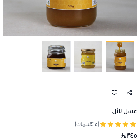
عسل الاثل
(٥ تقييمات)
٣٤٥