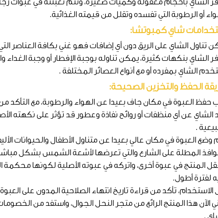
فر الشاي بأحجام معقولة وكميات صغيرة، وتتم تعبئته في عبوات زجا
اء أو الرطوبة التي تفسده وتقلل من قيمته الغذائية.
خدامات شاي كمبوتشا:
ن تناول الشاي على الريق دون أي إضافات فهو غني بكافة العناصر الت
ر الشاي بنكهات كثيرة، يمكن تناوله بوجبة الإفطار أو وجبة الغداء وال
دم الشاي بمفرده أو مع أنواع العصائر المختلفة .
قة الحفظ والتخزين الصحيحة:
 حفظ العبوة في مكان جاف بعيدا عن الهواء والرطوبة، مع التأكد من 
د الشاي عن أي منظفات أو روائح نفاذة وعطور قد تؤثر على نكهته الأص
يعية .
 وضع العبوة في مكان عالي بعيدا عن متناول الأطفال والحيوانات الألي
نوافذ المطلة على الشارع والتي تعرضها لأشعة الشمس بشكل مباشر
تنقل المنتج في عبوة أخرى، واتركه في عبوته الأصلية لكونها محكمة
ه لفترة أطول.
الاستخدام، تأكد من قراءة تاريخ انتهاء الصلاحية المدون على العبوة 
ي الآن هذا المنتج الرائع من متجر النحل الجوال، واستفد من الخصوما
اي .