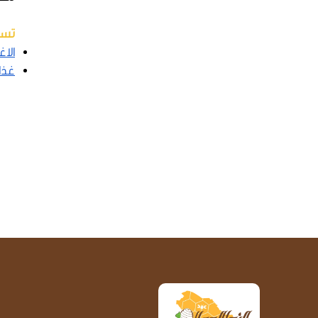
تسو
الاغذ
غذاء