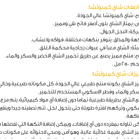
اصفات
شاي كمبوتشا:
وع: شاي كمبوتشا عالي الجودة.
ن: يمتاز الشاي بلون أصفر فاتح نقي ومميز.
ركة: النحل الجوال.
كهة والمذاق: يتوفر بنكهات مختلفة، فواكه واعشاب.
عبئة: الشاي معبأ في عبوات زجاجية محكمة الغلق.
وع: منتج مميز يصنع عن طريق تخمير الشاي الاخضر والسكر والماء.
 250 مل .
زات شاي كمبوتشا:
يز الشاي بكونه منتج طبيعي عالي الجودة، كل مكوناته طبيعية وخالي
سكر والماء وفطر الاسكوبي المستخدم للتخمير.
ع الشاي بطريقة طبيعية تماما دون إضافة أي مواد كيميائية، يتم مزج
سكوبي وتركهم لفترة طويلة حتى يتحول لخل، تتم تصفيته جيدا وينقع
فاكهة.
ن تناوله بمفرده دون أي إضافات، ويمكن إضافة النكهة التي تفضلها
ز الشاي بقيمة غذائية عالية، وهو آمن وصحي لاحتوائه على مكونات طبيعي