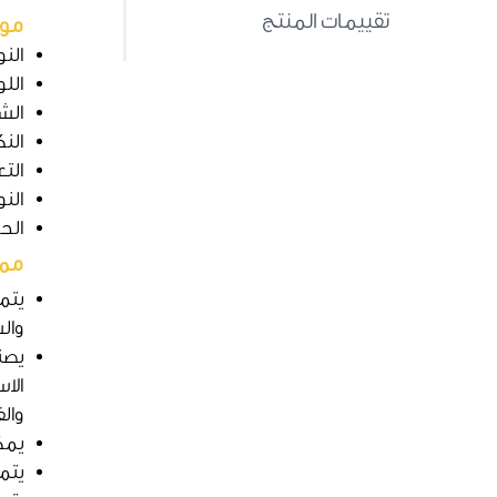
تقييمات المنتج
مو
الن
اللو
الش
الن
الت
الن
الحجم:
ممي
يتم
وال
يصن
الا
وال
يمك
يتمي