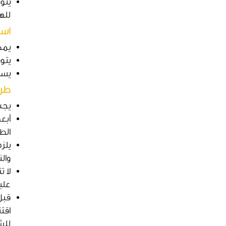
يتو
للهو
است
يمك
يتوف
يستخ
طري
يجب
أبع
الطب
يلزم
وال
لا 
علي
قبل 
اقتن
للش