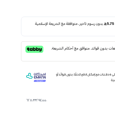
وقسّمها على 5 دفعات مع إمكان ادفع لاحقًا، بدون فوائد أو
ية
628033294550