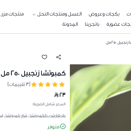
ات
بكجات وعروض
العسل ومنتجات النحل
منتجات مزرع
جات عضوية
بانجرينا
المدونة
جبيل 250 مل
كمبوتشا زنجبيل 250 مل
(٣ تقييمات)
٢٣
السعر شامل الضريبة
طريقة شرب الكمبوتشا ,
شاي كمبوتشا ,
اس
متوفر