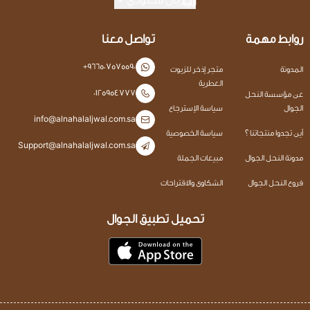
روابط مهمة
تواصل معنا
+966507575590
المدونة
متجر إذخر للزيوت
العطرية
0125954777
عن مؤسسة النحل
الجوال
سياسة الإسترجاع
info@alnahalaljwal.com.sa
أين تجدوا منتجاتنا ؟
سياسة الخصوصية
Support@alnahalaljwal.com.sa
مدونة النحل الجوال
مبيعات الجملة
فروع النحل الجوال
الشكاوى والاقتراحات
تحميل تطبيق الجوال