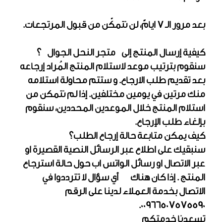
بعد مرور الـ 7 ايامً، لن نتمكّن من قبول المرتجعات.
كيفية إرسال المنتج إلى متجر النحل الجوال ؟
سنقوم بترتيب موعد لاستلام المنتج المُراد إرجاعه
بعد تقديم طلب الارجاع. و ستتم محاولة استلامه
منك مرتين في يومين مختلفين. إذا لم نتمكن من
استلام المنتج خلال الموعدين المحددين، سنقوم
بإلغاء طلب الإرجاع.
كيف يمكن متابعة حالة إرجاع الطلب؟
سنبقيك على اطلاع عبر الرسائل النصية القصيرة او
عبر الاتصال او رسائل الواتس اب حول حالة استرجاع
المنتج . إذا كان هناك أي سؤال لا تترددوا في
الاتصال بخدمة العملاء لدينا على الرقم
00966507575590.
تسعدنا خدمتكم