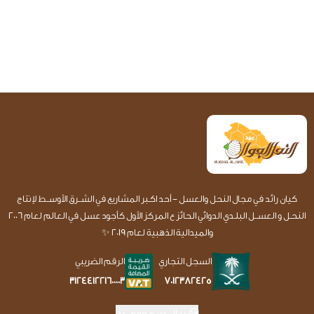
كيان رائد في مجال النحل والعسل - أحد اكـبر المشاريع في الشــرق الأوســط لإنتاج
النحـل و العســل البلـدي الدوائي الحائز ع المركز الأول كأجود عسل في العالم لعام 2006
والميدالية الذهبية لعام 2019 ✨
السجل التجاري
الرقم الضريبي
7012382425
312441221600003
ريال سعودي