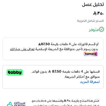
تحليل عسل
٣٥٠
السعر شامل الضريبة
متوفر
اشترِ هذا المنتج بقيمة ٣٥٠
وقسّمها على 5 دفعات مع
إمكان ادفع لاحقًا، بدون فوائد أو رسوم تأخير ومتوافق مع