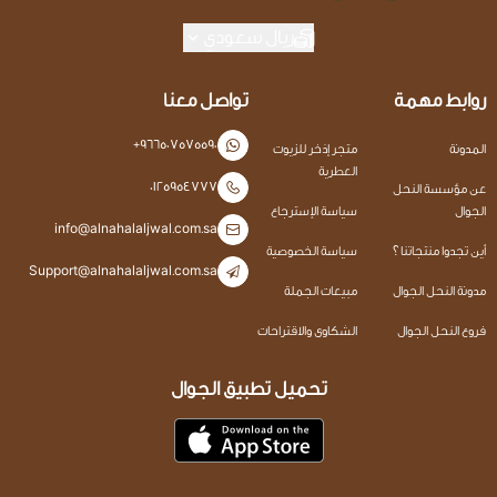
ريال سعودي
روابط مهمة
تواصل معنا
+966507575590
المدونة
متجر إذخر للزيوت
العطرية
0125954777
عن مؤسسة النحل
الجوال
سياسة الإسترجاع
info@alnahalaljwal.com.sa
أين تجدوا منتجاتنا ؟
سياسة الخصوصية
Support@alnahalaljwal.com.sa
مدونة النحل الجوال
مبيعات الجملة
فروع النحل الجوال
الشكاوى والاقتراحات
تحميل تطبيق الجوال