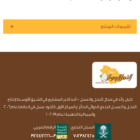
تقييمات المنتج
كيان رائد في مجال النحل والعسل - أحد اكـبر المشاريع في الشــرق الأوســط لإنتاج
النحـل و العســل البلـدي الدوائي الحائز ع المركز الأول كأجود عسل في العالم لعام 2006
والميدالية الذهبية لعام 2019 ✨
السجل التجاري
الرقم الضريبي
7012382425
312441221600003